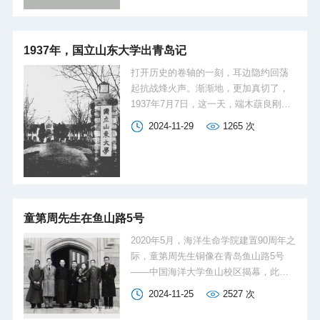
谈内容丰富了校史，一些观点对于我们
进一步办好校报，也有一定的启发意
义。
1937年，国立山东大学出青岛记
打开历史的卷轴的一刻，耳边隐约回荡
起抗战烽火声。渐渐地，更加真切了，
1937年7月7日，这一天，端木蕻良刚刚
到达青岛。他终于见到了曾在《东方杂
2024-11-29
1265
次
志》看过的青山碧海、红瓦绿树，也看
到了中山路涌动的人与满载行李的车
子。画里画外的差异让他感到了惶恐不
安的氛围……战争导致铁路交通紊乱，
上海等地的逃难者仍然如潮水般涌入青
岛以作中转，而在青岛者亦如潮水一般
童第周先生在鱼山路5号
流出。
2020年5月，海洋生命学院建置90周年之
际，童第周先生铜像在青岛鱼山路5号
——中国海洋大学鱼山校区揭幕，此举
旨在“铭记历史、致敬先驱、激励后学、
2024-11-25
2527
次
以启未来”。铜像放置于科学馆供师生瞻
仰，这是童第周先生在学校工作时期从