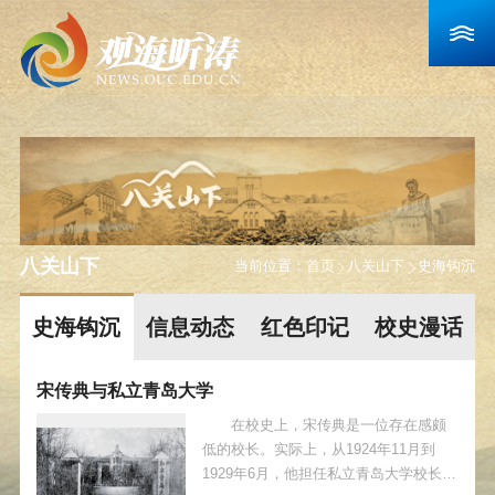
八关山下
当前位置：
首页
八关山下
史海钩沉
史海钩沉
信息动态
红色印记
校史漫话
宋传典与私立青岛大学
在校史上，宋传典是一位存在感颇
低的校长。实际上，从1924年11月到
1929年6月，他担任私立青岛大学校长有