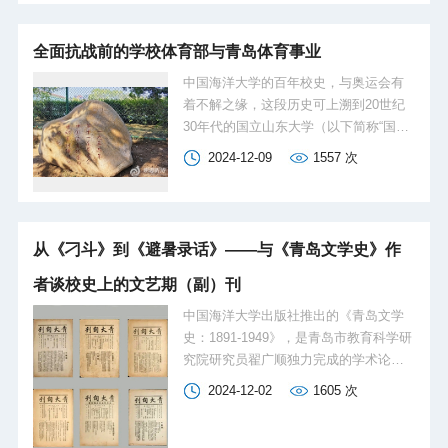
题，有人戏称“掉在缝里”。这严重影响到
成年前未完成的CB6A、CB6D等井场海
学校各项事业的发展。一“文革”结束后，
洋环境调查项目。
全面抗战前的学校体育部与青岛体育事业
中央大力推进...
中国海洋大学的百年校史，与奥运会有
着不解之缘，这段历史可上溯到20世纪
30年代的国立山东大学（以下简称“国立
山大”）时期。国立山大为何能够成为备
2024-12-09
1557
次
战1936年柏林奥运会的重要基地？事实
上，1932年国立山大完成改组后，其体
育部就深度参与了青岛体育事业的发
展，这一时期的中国海洋大学能为中国
从《刁斗》到《避暑录话》——与《青岛文学史》作
奥运史作出贡献，正是由于国立山大能
与青岛体育事业互相促进、互相成就。
者谈校史上的文艺期（副）刊
中国海洋大学出版社推出的《青岛文学
史：1891-1949》，是青岛市教育科学研
究院研究员翟广顺独力完成的学术论
著。这部70多万字的鸿篇巨制，受到岛
2024-12-02
1605
次
城内外同行的一片赞誉。值百年校庆之
际，本报记者就青岛解放前学校的文艺
期（副）刊发展情况专访了翟先生，访