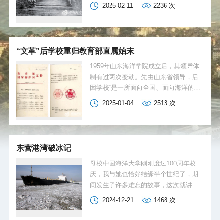
四年半时间，于艰难困境中维持了学校
2025-02-11
2236
次
的生存与发展。现有研究对其的贡献认
识尚有不足，一定程度上也影响到对私
立青大的认知。站在学校走过一百年发
展历程的时间之阶，重新认识在关键时
“文革”后学校重归教育部直属始末
刻作出历史性贡献的人物，是后来者应
尽的历史责任。富商、省议长出任大学
1959年山东海洋学院成立后，其领导体
校长 宋传典于1875年出生于山东益
制有过两次变动。先由山东省领导，后
都（今青州）。少时家贫，父亲在青州
因学校“是一所面向全国、面向海洋的综
广德书院做杂役，读过几年私塾的宋传
合性高等院校，归省领导不便”，于1960
2025-01-04
2513
次
典因此得以进入书院读书。毕业后曾在
年经国务院批准改由教育部领导，并于
教会学堂担任过英文教习、博物教员，
当年10月被中共中央增列为全国重点高
翻译的《化学详要》是当时益都各学校
校，且为其中的13所综合大学之一。
争先使用的教材，可见他接受了良好的
1965年国家海洋局成立后，在其争取
东营港湾破冰记
现代知识教育和英语语言...
下，学校由高等教育部直属领导改为高
教部与国家海洋局双重领导、以国家海
母校中国海洋大学刚刚度过100周年校
洋局管理为主。1969年各部委所属高校
庆，我与她也恰好结缘半个世纪了，期
大都下放地方领导，而学校未办理下放
间发生了许多难忘的故事，这次就讲讲
手续，1971年全教会会议纪要对学校的
1998年在东营港湾破冰的故事。 那是
2024-12-21
1468
次
领导体制也“未作明确规定”。这样一来学
1998年春节后的第八天，海洋地球科学
校的领导体制成为一个悬而未决的问
学院项目负责人通知大家，赶赴东营完