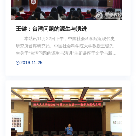
王键：台湾问题的源生与演进
本站讯11月22日下午，中国社会科学院近现代史
研究所首席研究员、中国社会科学院大学教授王键先
生关于“台湾问题的源生与演进”主题讲座于文学与新闻
传播学院乐海堂举办。本次讲座由教务处于诗雯老师
2019-11-25
主持，文学与新闻传播学院院长修斌、党委副书记、
副院长吉晓莉、涉海国际事务课程中心主任戴华等出
席本次讲座。 王键教授主要讲解台湾问题的源
生、改革开放与台湾问题、台湾问题的日本因素三方
面内容。结合史料研究与实地考察经验，王键教授通
过文献展示、图片呈现等方式介绍了关于台湾问题的
基本知识，并就两岸关系等问题发表了个人观点。虽
然台湾问题十分复杂，完成祖国统一大业十分艰巨，
但我们仍要对和平统一台湾保持乐观，始终坚定祖国...