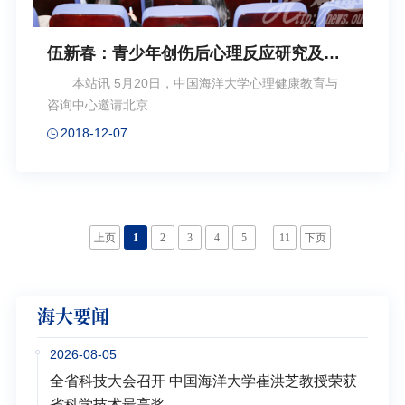
伍新春：青少年创伤后心理反应研究及其
对循证干预的启示
本站讯 5月20日，中国海洋大学心理健康教育与
咨询中心邀请北京
2018-12-07
. . .
上页
1
2
3
4
5
11
下页
海大要闻
2026-08-05
全省科技大会召开 中国海洋大学崔洪芝教授荣获
省科学技术最高奖