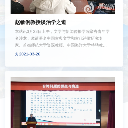
赵敏俐教授谈治学之道
本站讯3月23日上午，文学与新闻传播学院举办青年学
者沙龙，邀请著名中国古典文学和古代诗歌研究专
家、首都师范大学资深教授、中国海洋大学特聘教授
赵敏俐先生与青年学者畅谈治学心得。此次沙龙由文
2021-03-26
新学院院修斌主持，学院的青年教师、研究生三十余
人参加交流活动。 赵敏俐从自己的求学经历和科
研经历谈起，强调了独立思考的重要性。他希望大家
注重自学能力的培养，保持对未知事物的好奇心和孜
孜不倦的探索精神。接着，赵敏俐结合自己研究《诗
经》、考证《毛诗序》的过程，建议青年学者要注重
学术规范和原始资料的搜集，把学问做扎实，尤其要
注意逻辑思维的训练，养成缜密严谨的习惯，既要有
质疑的勇气也要有自我反省的精神，在反复琢磨、不
断...