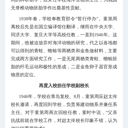
无脊椎动物胚胎学作出奠基性贡献。
1938年春，学校奉教育部令“暂行停办”。童第周
离校后先是在国立编译馆任翻译，继而在中央大学、
同济大学、复旦大学等高校任教，一直到1946年。这
期间，他被迫放弃对海洋动物的研究，代之以各地都
可以得到的青蛙、蟾蜍等两栖类和金鱼做材料，主要
完成两方面研究工作，一是无尾两栖类青蛙、蟾蜍胚
胎的纤毛运动和极性的形成，二是金鱼卵子器官形成
物质的定位。
再度入校担任学校副校长
1946年，学校在青岛复校。8月，童第周应赵太侔
校长邀请，再度回到学校，负责筹建动物系并兼任系
主任。对于童第周再次回校任教，童时中说，“父亲
抗战前就在学校工作，对赵太侔校长印象不错，认为