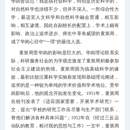
华岗曾说过：我是搞社会科学，特别是历史科学的，
对自然科学也涉猎不少，但并不深入。一所综合性大
学，最适宜人文科学和自然科学融会贯通，相互影
响，相互渗透。因此在副校长的配置上，学术上颇有
影响、政治上追求进步、师生中享有威望的童第周，
成了华岗心目中“一理”的最佳人选。
童第周受华岗的影响是巨大的。华岗理论联系实
际，科研服务社会的为学观念激发了童第周积极参加
社会主义建设的热情。童第周因为搞基础科学的缘
故，最初比较注重科学实验新发现和基础理论阐述，
追求的是一种较为单纯的学术价值和学术地位。受华
岗影响后，他的观念开始发生变化。1951年，童第周
在校刊发表了《适应国家需要，开展学术研究》一
文，提出“学校的研究工作应尽量与生产部门联系，
替他们解决各种具体问题”；1952年在《经过三反运
动队的教育，检讨我的思想与工作》一文中，童第周