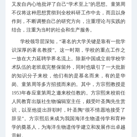
又发自内心地批评了自己“学术至上”的思想。童第周
不仅将这种思想贯彻到全校科研工作中去，而且以身
作则，不断调整自己的研究方向，注重理论与实践的
结合，注重为当时的社会和生产服务。
学校领导层深知，“著名的大学关键是靠有一批学
识深厚的著名教授”。这一时期，学校的重点工作之
一放在大力延聘学界名流上。除新中国成立前学校学
术队伍的老班底完整保留外，同时也吸引了一大批新
的知识分子来校，他们有的是慕名而来，有的是华
岗、童第周等多方招揽而来的。其中，方宗熙教授是
1953年春应童第周之邀来校任教的。方宗熙来校前任
人民教育出版社生物编辑室主任，颇受叶圣陶先生赏
识，以至他提出辞职时，叶圣陶“很不情愿地接受了
辞呈”。方宗熙后来成为我国海洋生物遗传学和育种
学的奠基人，为海洋生物遗传学建立和发展作出卓越
贡献。