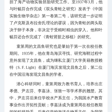
担了海产动物实验胚胎研究工作。至1937年3月，他
与叶毓芬合作完成《双头青蛙之研究》发表于《中国
实验生物学杂志》第一卷第二号，该研究进一步证明
了卢克斯及布拉舍氏理论的谬误，因为青蛙的两头取
决于卵子本身，非决定于受精时精虫的穿入。他和叶
毓芬还合作完成了《青蛙肾脏之移植》的研究。
童第周的文昌鱼研究也是肇始于第一次在校任教
期间。1935年，他在青岛海滨寻找、研究海鞘过程中
意外发现了文昌鱼，成为继私立厦门大学美籍教授赖
特（
S. F. Light
）在厦门海滨发现文昌鱼之后，第二位
在中国沿海发现文昌鱼的学者。
潜心科研同时，童第周致力教书育人，培养出庄
孝僡、尹左芬、李嘉泳、张致一等学术界的翘楚。其
中，尹左芬后来任学校水产系主任，为我国水产教育
事业作出开拓性贡献；李嘉泳成为童第周在校任教期
间的科研助手，后来任学校海洋生物系主任，为我国