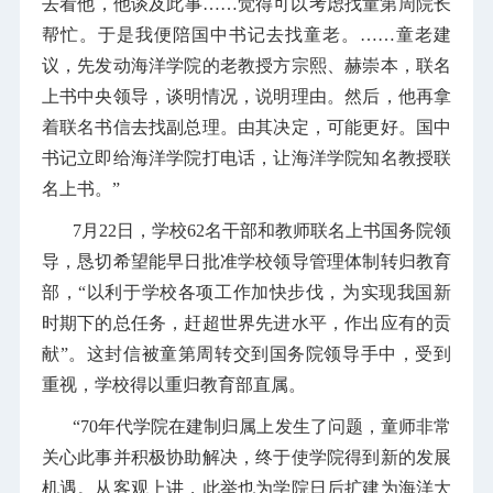
去看他，他谈及此事……觉得可以考虑找童第周院长
帮忙。于是我便陪国中书记去找童老。……童老建
议，先发动海洋学院的老教授方宗熙、赫崇本，联名
上书中央领导，谈明情况，说明理由。然后，他再拿
着联名书信去找副总理。由其决定，可能更好。国中
书记立即给海洋学院打电话，让海洋学院知名教授联
名上书。”
7月22日，学校62名干部和教师联名上书国务院领
导，恳切希望能早日批准学校领导管理体制转归教育
部，“以利于学校各项工作加快步伐，为实现我国新
时期下的总任务，赶超世界先进水平，作出应有的贡
献”。这封信被童第周转交到国务院领导手中，受到
重视，学校得以重归教育部直属。
“70年代学院在建制归属上发生了问题，童师非常
关心此事并积极协助解决，终于使学院得到新的发展
机遇。从客观上讲，此举也为学院日后扩建为海洋大