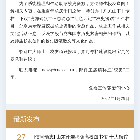
为了系统梳理和生动展示校史资源，方便师生校友查阅了
解相关内容，在距百年校庆千日之际，特创办【八关山下】专
栏，下设“史海钩沉”“信息动态”“红色印记”“校史漫话”四个栏
目，分别展示深度挖掘校史资源的专题作品、校史工作及相关
文化活动信息、反映学校与党和国家历史紧密相关的作品，以
及师生校友创作的校史随笔散文等文化作品。
欢迎广大师生、校友踊跃投稿，并对专栏建设提出宝贵的
意见和建议！
联系邮箱：news@ouc.edu.cn，邮件主题请标注“校史”二
字。
党委宣传部 新闻中心
2022年1月29日
最新发布
27
[
信息动态
]
山东评选揭晓高校图书馆“十大镇馆