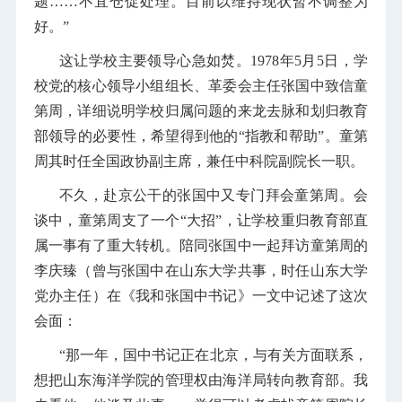
题……不宜仓促处理。目前以维持现状暂不调整为
好。”
这让学校主要领导心急如焚。1978年5月5日，学
校党的核心领导小组组长、革委会主任张国中致信童
第周，详细说明学校归属问题的来龙去脉和划归教育
部领导的必要性，希望得到他的“指教和帮助”。童第
周其时任全国政协副主席，兼任中科院副院长一职。
不久，赴京公干的张国中又专门拜会童第周。会
谈中，童第周支了一个“大招”，让学校重归教育部直
属一事有了重大转机。陪同张国中一起拜访童第周的
李庆臻（曾与张国中在山东大学共事，时任山东大学
党办主任）在《我和张国中书记》一文中记述了这次
会面：
“那一年，国中书记正在北京，与有关方面联系，
想把山东海洋学院的管理权由海洋局转向教育部。我