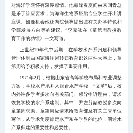
对海洋学院怀有深厚感情。他每逢春夏间由京回青总
是乐于答应要求，为海洋生物系胚胎专业学生开出讲
座课。如逢机会他还向院领导提出些有关办学特色和
学院发展方向等的建议。”李嘉泳在《童第周教授教
育工作的功绩》一文写道。
上世纪70年代中后期，在学校水产系归建和领导
管理体制由国家海洋局转归教育部这两件大事上，童
第周给予积极支持，发挥了重要作用。
1971年2月，根据山东省高等学校布局和专业调整
方案，学校水产系并入烟台水产学校。“文革”后，校
内外许多学者多次向有关部门、领导申诉理由，请求
恢复学校的水产系建制。其中，尹左芬副教授多次向
童第周求助。童第周应请求给教育部及有关主管单位
写信，从学术角度肯定水产系在学界的地位，阐述水
产系归建的重要性和必要性。