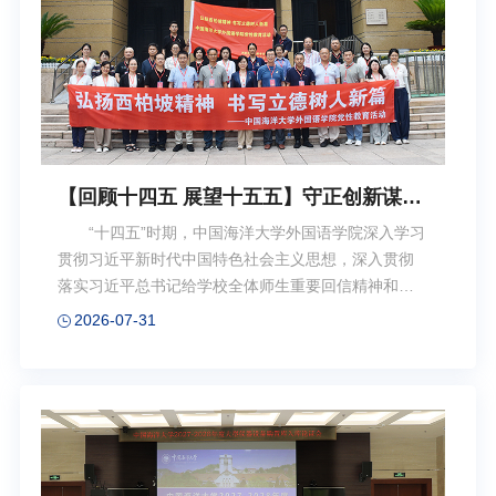
行实干开新局坚持把学习贯彻党的创新理论作为首要
政治任务，严格落实“第一议题”制度，扎实开...
【回顾十四五 展望十五五】守正创新谋发
展 凝心聚力谱华章 加快建设特色鲜明、国
“十四五”时期，中国海洋大学外国语学院深入学习
内领先、国际知名的高水平外国语学院
贯彻习近平新时代中国特色社会主义思想，深入贯彻
落实习近平总书记给学校全体师生重要回信精神和全
国教育大会精神，认真贯彻落实学校第十一次党代会
2026-07-31
战略部署，立足外语学科特色，聚焦国家战略需求，
大力培养有家国情怀、有全球视野、有专业本领的复
合型高端外语人才，各项事业取得突破性进展，为推
进学校世界一流大学建设和积极服务国家高水平对外
开放大局作出了积极贡献。一、党建引领把牢方向，
固本强基护航发展 学院党委将党的建设贯穿事业