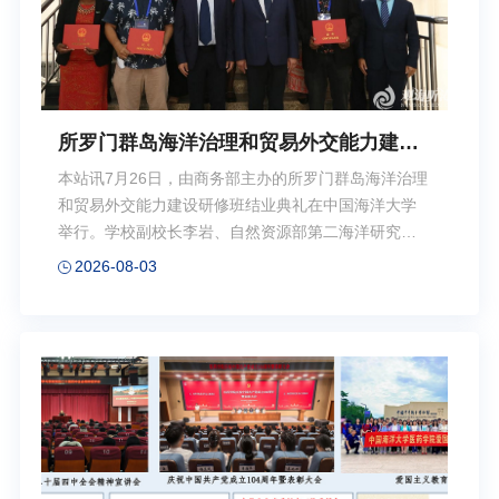
学领域取得突出成就的青年学者，涵...
所罗门群岛海洋治理和贸易外交能力建设
研修班结业典礼在中国海洋大学举行
本站讯7月26日，由商务部主办的所罗门群岛海洋治理
和贸易外交能力建设研修班结业典礼在中国海洋大学
举行。学校副校长李岩、自然资源部第二海洋研究所
副所长周锋研究员出席典礼。李岩代表学校对研修班
2026-08-03
圆满结业表示祝贺，对出席典礼的各位来宾表示欢
迎。他表示，学校建校百年来形成了独具特色的海洋
学科体系，当前正深入贯彻落实习近平总书记给学校
全体师生重要回信精神，加快推进世界一流大学建
设。学校始终坚持开放办学，深度参与全球海洋科教
合作。他指出，本次研修班是深化中所海洋领域交流
互鉴、共同推动构建海洋命运共同体的具体实践，学
校将继续发挥学科优势，进一步拓展与所罗门群岛及