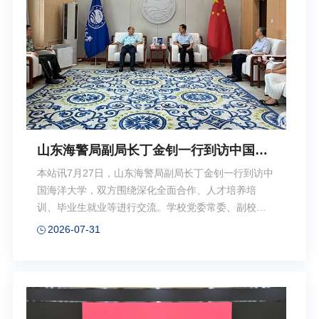
对学校建设发展的关心支持表示感谢。他指出，大型
仪器设备是支撑高校教学科研的基础条件。当前学校
正聚力推进高质量内涵式发展，持续推动大型仪器开
放共享、科学统...
山东海警局副局长丁金钊一行到访中国海
洋大学
本站讯7月27日，山东海警局副局长丁金钊一行到访中
国海洋大学，双方围绕深化全面合作、人才培养培
训、毕业生就业等进行交流。学校党委常委、副校长
王雪鹏出席活动。丁金钊感谢中国海洋大学对山东海
2026-07-31
警局的大力支持。他表示，中国海洋大学开设的系列
培训课程贴合海上执法实战，课程、师资与教学保障
工作扎实规范，培训成果得到了海区和国家局的高度
认可。希望双方进一步拓展合作领域，不断提升协同
育人质量。王雪鹏介绍了学校涉海学科特色与人才培