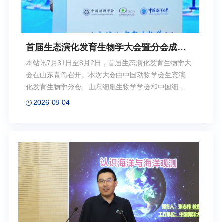
首届生态演化发育生物学大会暨分会成立
大会在青岛召开
本站讯7月31日至8月2日，首届生态演化发育生物学大
会在山东青岛召开。本次大会由中国动物学会生态演
化发育生物学分会、山东细胞生物学学会和中国细胞
生物学学会青年工作委员会主办，中国海洋大学承
2026-08-04
办。大会以“生态演化发育生物学：来自新兴模式生命
体系的新视角”为主题，吸引了来自全国高校、科研院
所及相关学术机构的近400名专家学者、青年科研人员
和研究生参会。孟安明院士（左上）、魏辅文院士
（右上）、宋微波院士（左下）、包振民院士分别致
辞李岩（左）致辞、赵呈天主持开幕式环节8月1日上
午，大会举行开幕式。中国动物学会原理事长、清华
大学孟安明院士，中国动物学会理事长、中国科学院
动物研究所魏辅文院士，中国海洋大学宋微波院士，...