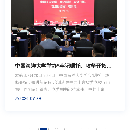
养优势。他强调，局校共建是学校深化产教融合、服
务海洋强国建设的重要抓手。学校将持续发挥学科优
势，以实战需求为导向推动资源深度融合，打造高质
量海洋执法人才培育高地。2024年12月，学校与山东
海...
中国海洋大学举办“牢记嘱托、攻坚开拓，
奋进新征程”培训班
本站讯7月20日至24日，中国海洋大学“牢记嘱托、攻
坚开拓，奋进新征程”培训班在中共山东省委党校（山
东行政学院）举办。党委副书记范其伟、中共山东省
委党校（山东行政学院）合作交流处处长王颖出席培
2026-07-29
训班开班式，党委副书记、组织部部长蒋秋飚主持开
班式并出席结业式。 范其伟代表学校党委向中共
山东省委党校（山东行政学院）对此次培训班的大力
支持和悉心安排表示感谢，对参训学员提出要求。他