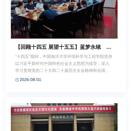
新成果、全省高校“精品党课”二等奖等荣誉，...
【回顾十四五 展望十五五】蓝梦永续 求
是笃行——环境科学与工程学院“十四
“十四五”期间，中国海洋大学环境科学与工程学院坚持
五”高质量发展纪实
以习近平新时代中国特色社会主义思想为指导，深入
学习贯彻党的二十大和二十届历次全会精神和全国教
育大会精神，全面落实习近平总书记给学校全体师生
2026-08-01
重要回信和视察学校三亚海洋研究院重要讲话精神，
全面贯彻党的教育方针，落实立德树人根本任务，紧
扣国家重大战略需求，在党建引领、人才培养、师资
引育、科研创新、社会服务、国际合作等方面取得显
著进步，实现学科整体实力稳步提升，为国家生态文
明建设与海洋事业发展提供了有力支撑。学院党委理
论学习中心组开展学习党建引领：凝心聚力固根本 笃