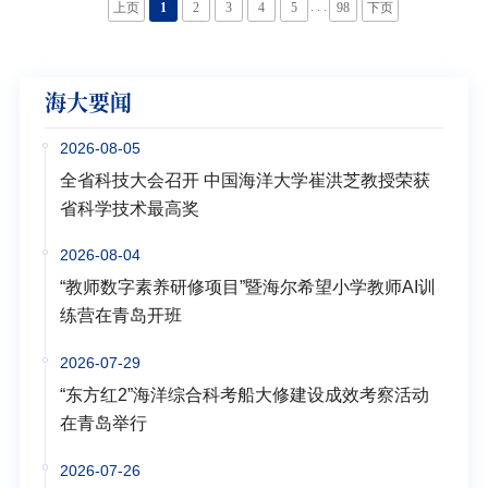
指出，学校党委高度重视干部队伍建设，本次培训既
. . .
上页
1
2
3
4
5
98
下页
是学校党委贯彻落实习近平总书记对干部队伍建设要
求的重要政治安排，又是深入开展树立和践行正确政
绩观学习教育的内容之一，也是学校党委着眼事业长
海大要闻
远发展、打造忠诚干净担当的管理干部队伍的重要...
2026-08-05
全省科技大会召开 中国海洋大学崔洪芝教授荣获
省科学技术最高奖
2026-08-04
“教师数字素养研修项目”暨海尔希望小学教师AI训
练营在青岛开班
2026-07-29
“东方红2”海洋综合科考船大修建设成效考察活动
在青岛举行
2026-07-26