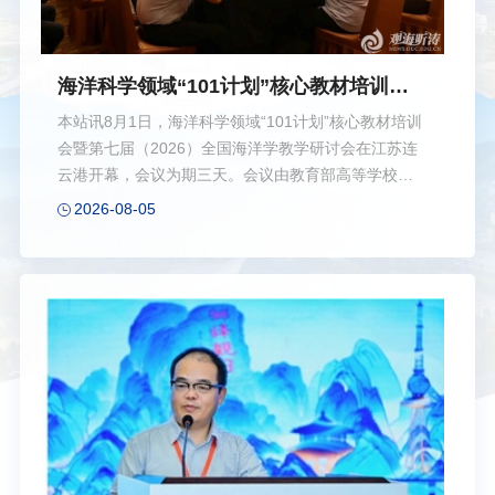
海洋科学领域“101计划”核心教材培训会
暨第七届（2026）全国海洋学教学研讨会
本站讯8月1日，海洋科学领域“101计划”核心教材培训
召开
会暨第七届（2026）全国海洋学教学研讨会在江苏连
云港开幕，会议为期三天。会议由教育部高等学校海
洋科学类专业教学指导委员会指导，中国海洋大学主
2026-08-05
办，江苏海洋大学、教育部海洋学课程虚拟教研室承
办。来自全国30余所涉海高校、科研院所和出版机构
的专家学者、教材编写团队成员及一线教师参加会
议。会议聚焦海洋科学“101计划”核心教材内容推广与
课堂教学改革，开展深度教研交流。会议同期召开教
育部高等学校海洋科学类专业教学指导委员会预备会
议，助力全国海洋专业人才培养质量提质升级。江苏
海洋大学校长袁林旺，中国海洋大学党委副书记蒋秋
飚，教育部高等学校海洋科学类专业教学指导委员...