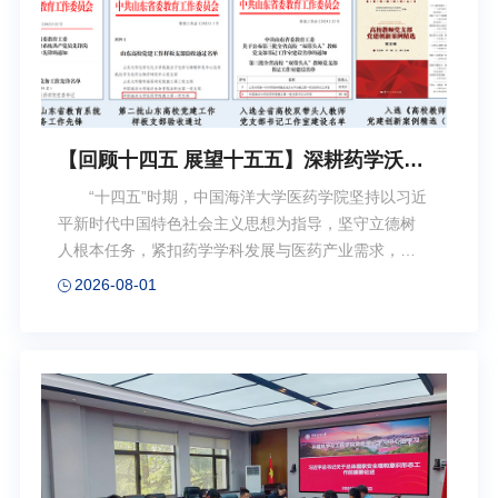
太平洋岛国的多领域务实合作。周锋在总结讲话中表
示，...
【回顾十四五 展望十五五】深耕药学沃土
书写五年华章——医药学院“十四五”高质
“十四五”时期，中国海洋大学医药学院坚持以习近
量发展纪实
平新时代中国特色社会主义思想为指导，坚守立德树
人根本任务，紧扣药学学科发展与医药产业需求，凝
心聚力、实干笃行，圆满完成规划目标任务，在人才
2026-08-01
培养、学科建设、科学研究、社会服务等方面取得显
著成效，在办学实力、学术影响力、社会贡献度上实
现稳步提升，书写了新时代药学高质量特色发展的奋
进篇章。一、坚持党建领航，凝聚事业发展合力
坚持和加强党的全面领导，建立健全集体领导、党政
分工、协调运行的工作机制。构建“三阶联动”学习模
式，强化理论武装。学院党委获评山东省高校党组织
书记抓基层党建突破项目成果、在青高校基层党建创