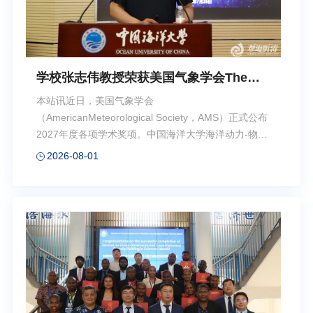
学校张志伟教授荣获美国气象学会The
Nicholas P. Fofonoff奖
本站讯近日，美国气象学会
（AmericanMeteorological Society，AMS）正式公布
2027年度各项学术奖项。中国海洋大学海洋动力-物理
环境与智能感知全国重点实验室张志伟教授荣膺
2026-08-01
TheNicholas P. Fofonoff Award（尼古拉斯·P·福弗诺
夫奖），以表彰其在“海洋亚中尺度至中尺度动力学方
面做出的杰出贡献”（Foroutstanding contributions to
our understanding of submesoscale-to-
mesoscaleocean dynamics by integrating
observations, theory, and modeling）。该奖项以世界
著名物理海洋学家、伍兹霍尔海洋研究所前所长
NicholasP. Fofonoff（1929-2003）命名，自2007年
设立以来，每年在全球范围内仅遴选一位在物理海洋