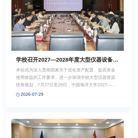
发展全过程，强化党组织政治功能与组织功能，为学
院事业高质量发展提供坚强政治保障。 强化政治
建设，把准发展航向。将政治建设置于首位，严格...
学校召开2027—2028年度大型仪器设备购
置库入库校级集中论证会
本站讯为深入贯彻国家关于优化资产配置、提高资金
使用效益的工作要求，进一步加强学校大型仪器资源
统筹规划，7月27日至28日，中国海洋大学2027—
2028年度大型仪器设备购置库入库校级集中论证会在
2026-07-29
崂山校区召开。学校党委常委、副校长李岩出席会
议，来自国内多家高校、科研院所的12位资深专家受
邀担任评审专家，学校大型仪器设备管理与开放共享
工作领导小组成员及相关职能部门负责人参加会议，
会议由国有资产与实验室管理处处长王哲强主
持。 李岩在致辞中代表学校向各位专家长期以来