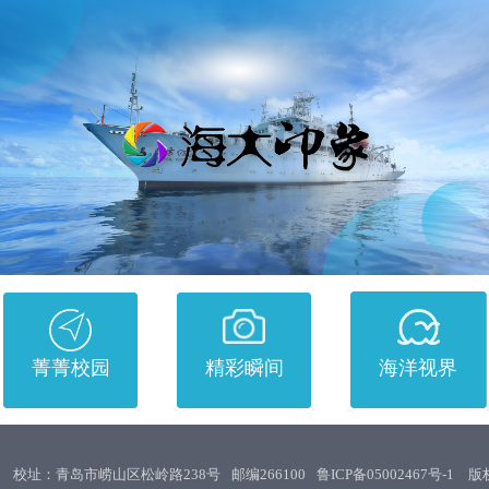
菁菁校园
精彩瞬间
海洋视界
校址：青岛市崂山区松岭路238号
邮编266100
鲁ICP备05002467号-1
版