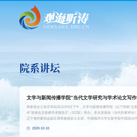
院系讲坛
文学与新闻传播学院“当代文学研究与学术论文写作
韩春燕女士发言本站讯10月9日下午，文学与新闻传播学院（以下简称“文新
作”讲座在文新楼学术报告厅（322室）举办。本次讲座由《当代作家评论
辽宁省作家协会副主席韩春燕女士主讲。中国海洋大学文新学院中国现当
师段晓琳出席了本次讲座。讲座伊始，韩春燕以八十年代的文学盛况为出发
2020-10-10
认为，文学的存在就是为了弥补生命自身的不完整，并帮助人们保持对于梦
都是在创造一个世界，决定这个世界模样的是写作主体本身的能力。”在她看