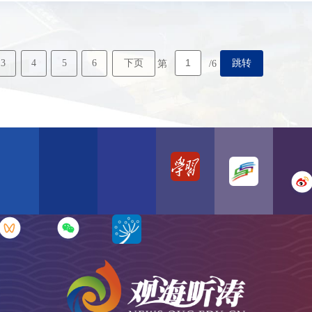
3
4
5
6
下页
跳转
第
/6