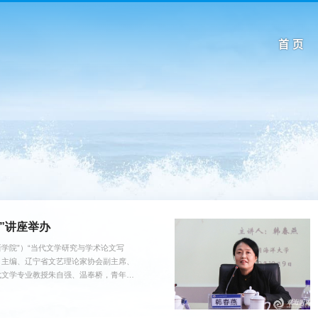
首 页
”讲座举办
学院”）“当代文学研究与学术论文写
》主编、辽宁省文艺理论家协会副主席、
代文学专业教授朱自强、温奉桥，青年教
点，提出文学是“生命的需求”的观点。她
想的执着。“每一个写作者在创作作品时
来，写作者的创作能力来自...