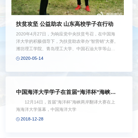
扶贫攻坚 公益助农 山东高校学子在行动
2020年4月27日，为响应党中央扶贫号召，在中国海
洋大学的积极倡导下，为扶贫助农举办“智营销”大赛。
潍坊理工学院、青岛理工大学、中国石油大学等山东
各个高校或个人团体纷纷响应，积极参与。旨在帮助
2020-05-14
贫困农户脱贫致富，度过疫情对农产品销售的影响。
中国海洋大学学子在首届“海洋杯”海峡两
岸翻译大赛中荣获一等奖
12月14日，首届“海洋杯”海峡两岸翻译大赛在上
海海洋大学落幕，中国海洋大学
2018-12-28