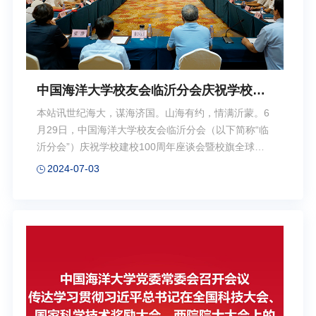
中国海洋大学校友会临沂分会庆祝学校建
校100周年座谈会暨校旗全球传递活动临
本站讯世纪海大，谋海济国。山海有约，情满沂蒙。6
沂站举行
月29日，中国海洋大学校友会临沂分会（以下简称“临
沂分会”）庆祝学校建校100周年座谈会暨校旗全球传
递活动临沂站传递仪式举行。国际欧亚科学院院士、
2024-07-03
学校原校长、校友会名誉会长吴德星，学校党委常务
副书记、校友会常务副会长张静，临沂市人大常委会
主任、党组书记、学校1985级海水养殖专业校友崔凤
友等出席活动。临沂分会50余名校友代表欢聚一堂，
共贺母校百年华诞。 吴德星指出，校友作为母校
精神文化最重要的载体与传承力量，与母校是休戚相
关的情感共同体、发展共同体和荣誉共同体。学校坚
持立足青岛、扎根齐鲁、深耕海洋，主动融入和服务