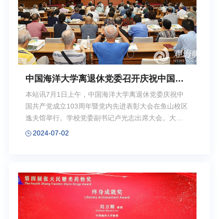
强的政治性、思想性、指导性，为做好新时期科...
中国海洋大学离退休党委召开庆祝中国共
产党成立103周年暨表彰大会
本站讯7月1日上午，中国海洋大学离退休党委庆祝中
国共产党成立103周年暨党内先进表彰大会在鱼山校区
逸夫馆举行。学校党委副书记卢光志出席大会。大会
在雄壮的国歌声中拉开帷幕。卢光志代表学校党委向
2024-07-02
离退休党员致以节日的问候，向受表彰的集体和个人
表示祝贺，向为学校事业发展做出贡献的全体党员、
广大离退休教职工表示感谢和敬意。他指出，中国共
产党走过的103年光辉历程，是一部砥砺前行的奋斗
史，充分证明了中国共产党是中华民族复兴征程上最
坚强的领导核心。卢光志就加强离退休党委的党建工
作提出三点希望和要求：一是守初心，退休不褪色。