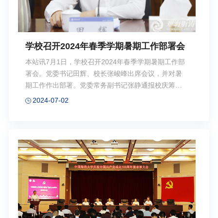
学校召开2024年春季学期暑期工作部署会
本站讯7月1日，学校召开2024年春季学期暑期工作部
署会。党委书记田辉、校长张峻峰出席会议，并对暑
期工作作出部署。党委常务副书记张静通报校庆筹备
工作情况，部署下一阶段校庆有关工作。学校领导班
2024-07-02
子成员、党委常委参加会议。张峻峰主持会议。田辉
在讲话中指出，今年是新中国成立75周年，是学校建
校100周年。上半年，学校坚持以习近平新时代中国特
色社会主义思想为指导，扎实开展党纪学习教育，以
高质量党建引领推动学校事业高质量快速发展，学校
各项事业取得新进展，呈现新气象，迈上新水平。田
辉强调，暑期要统筹发展和安全，深化党纪学习教
育，精心筹备百年校庆活动，推进改革发展稳定各项
工作。要进一步提高政治站位，扎实做好党纪学习教
育...