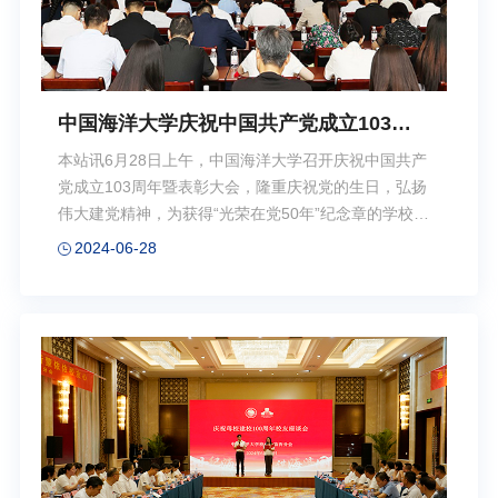
中国海洋大学庆祝中国共产党成立103周
年暨表彰大会召开
本站讯6月28日上午，中国海洋大学召开庆祝中国共产
党成立103周年暨表彰大会，隆重庆祝党的生日，弘扬
伟大建党精神，为获得“光荣在党50年”纪念章的学校老
党员代表颁发纪念章，对学校2023年度优秀共产党
2024-06-28
员、优秀党务工作者、先进党支部进行表彰。教育部
党建工作联络员郑其绪，学校党委书记田辉，党委副
书记、校长张峻峰，党委常务副书记张静，党委副书
记卢光志，副校长范其伟出席大会。田辉代表学校党
委作“抢抓建校百年重要历史机遇 奋力谱写谋海济国崭
新篇章”讲话。张峻峰主持大会。 大会在与会人员
齐唱国歌声中拉开帷幕。 田辉代表学校党委向全
校师生党员致以节日的问候，向受到表彰的先进集体
和优秀个人表示热烈祝贺，向为学校事业发...