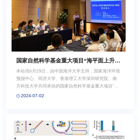
氨基葡萄糖、N-乙酰氨基葡萄糖工艺技术以及壳聚糖
化学改性制备羧甲基壳聚糖生产工艺，研究开发了治
疗烧伤、胃溃疡药物、海洋化妆品...
国家自然科学基金重大项目“海平面上升的
多圈层作用机制及预估”启动会召开
本站讯6月29日，由中国海洋大学主持，国家海洋环境
预报中心、同济大学、香港理工大学深圳研究院、南
方科技大学共同承担的国家自然科学基金重大项目“海
平面上升的多圈层作用机制及预估”启动会在哈尔滨顺
2024-07-02
利召开。本项目是学校在海洋领域获批的第三项、也
是“十三五”以来学校获批的首个国家自然科学基金重大
项目。咨询专家组成员中国科学院青藏高原研究所姚
檀栋院士、国家卫星海洋应用中心蒋兴伟院士、自然
资源部第二海洋研究所陈建芳研究员、中国科学院南
海海洋研究所王春在研究员、北京大学胡永云教授应