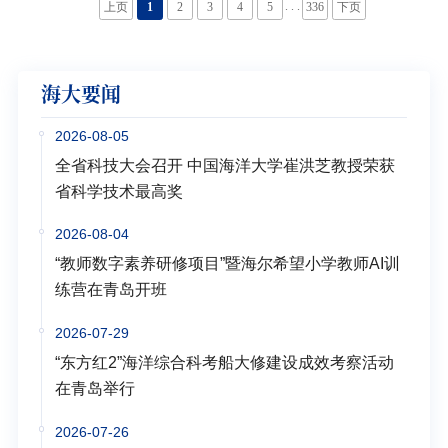
提供一流的物业服务。他强调，校内各部门要进一步
. . .
上页
1
2
3
4
5
336
下页
强化协同监管，加强与第三方物业服务单位的交流沟
通，增进共识、形成合力，建立健全高效畅通的物业
协调机制，保障安全美好的校园环境，以高质量物业
海大要闻
管理成果服务学校事业发展大局。会上，四个校区的
物...
2026-08-05
全省科技大会召开 中国海洋大学崔洪芝教授荣获
省科学技术最高奖
2026-08-04
“教师数字素养研修项目”暨海尔希望小学教师AI训
练营在青岛开班
2026-07-29
“东方红2”海洋综合科考船大修建设成效考察活动
在青岛举行
2026-07-26