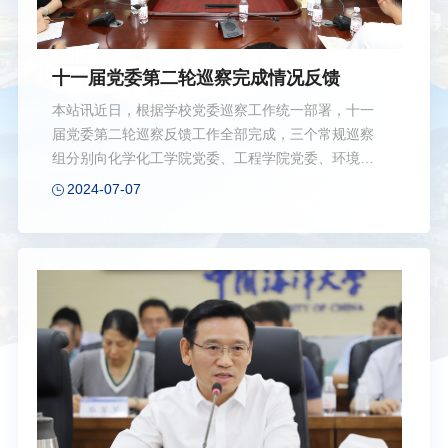
十一届党委第二轮巡察完成情况反馈
本站讯近日，根据学校党委巡察工作统一部署，十一
届党委第二轮巡察反馈工作全部完成，三个常规巡察
组分别向化学化工学院党委、工程学院党委、环境科
学与工程学院党委反馈巡察情况，基建领域专项巡察
2024-07-07
暨专项监督工作组向基本建设处、西海岸校区建设指
挥部反馈巡察情况，后勤食堂领域专项巡察暨专项监
督工作组向后勤党委、后勤保障处反馈巡察情况。学
校党委常务副书记张静，党委副书记卢光志，党委副
书记、纪委书记杨茂椿，党委常委、副校长范其伟分
别出席巡察反馈会，对落实巡察整改任务提出要求。
第二轮巡察情况反馈会议本轮巡察，各巡察组深入学
习贯彻习近平总书记关于党的自我革命的重要思想，
贯彻落实中共中央新修订的《中国共产党巡视工作条
例...