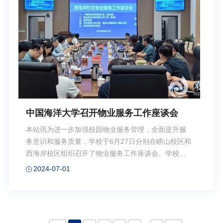
续被鉴定和发现，并成为表观遗传学领域的研究热
点。在人、小鼠、线虫、拟南芥及单细胞的四膜虫、
衣藻和早期分化的真菌中，调控6mA的甲基化酶或去
甲基化酶已被系统鉴定和研究[1-7]，但有关6mA在真
核生物中的功能和调...
中国海洋大学召开物业服务工作座谈会
本站讯为进一步加强校园物业服务管理，全面提升服
务意识和服务质量，学校于6月27日分别在崂山校区和
西海岸校区组织召开了物业服务工作座谈会。学校党
委常委、副校长范其伟出席座谈会。范其伟指出，与
2024-07-01
会人员提出的意见建议调研充分、针对性强、考虑全
面。物业服务单位应进一步提高站位，结合校区实
际，加强内部管理、打造特色校园物业文化，以强烈
的主人翁精神和高度的责任感，为学校一流大学建设