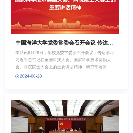
地方区域经济发展进程，取得一系列突破性进展和...
中国海洋大学党委常委会召开会议 传达学
习贯彻习近平总书记在全国科技大会、国
本站讯6月26日，学校党委常委会召开会议，传达学习
家科学技术奖励大会、两院院士大会上的
习近平总书记在全国科技大会、国家科学技术奖励大
会、两院院士大会上的重要讲话精神，研究部署贯彻
重要讲话精神
落实工作。党委书记田辉主持会议。 会议指出，
2024-06-28
习近平总书记的重要讲话充分肯定了近年来我国科技
创新发展取得的历史性成就，精辟论述了科技创新在
中国式现代化、实现第二个百年奋斗目标伟大进程中
的重大意义，系统阐明了科技强国建设必须长期坚持
和发展的八个方面重要经验、必须具备的五个“基本要
素”和新形势下加快建设世界科技强国的五方面主要任
务，充分体现了以习近平同志为核心的党中央对科技
工作的高度重视，对科技工作者的关心关爱，具有很