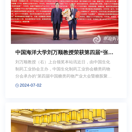
离退休党员是离退休教职工队伍中的骨干力量，是学
校宝贵的银龄资源。希望广大离退休党员以优秀党员
为...
中国海洋大学刘万顺教授荣获第四届“张天
民糖类药物奖”终身成就奖
刘万顺教授（右）上台领奖本站讯近日，由中国生化
制药工业协会主办，中国生化制药工业协会糖类药物
分会承办的“第四届中国糖类药物产业大会暨糖胺聚糖
国际会议”在上海召开。会上公布了第四届“张天民糖类
2024-07-02
药物”终身成就奖、突出贡献奖、杰出青年奖。中国海
洋大学刘万顺教授荣获第四届“张天民糖类药物奖”终身
成就奖。刘万顺教授80年代开发和推广了甲壳素/壳聚
糖规模化生产工艺，参与开发了国内首创壳聚糖治疗
烧伤“864-人工皮肤”并临床应用，获国家科学技术发明
三等奖；90年代开发和推广了甲壳素规模化生产盐酸