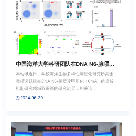
邀出席会议。会议由科学技术处宋欣副处长主持。海
平面上升是气候变暖对人类生存环境造成的最持久、
最直接的影响之一。探索海平面上升的多圈...
中国海洋大学科研团队在DNA N6-腺嘌呤
甲基化遗传机制研究领域取得新进展
本站讯近日，学校海洋生物多样性与进化研究所高珊
教授课题组在DNA N6-腺嘌呤甲基化（6mA）的遗传
机制研究领域取得新的研究进展，相关论
文“Semiconservative transmission of DNA N6-
2024-06-29
adenine methylation in a unicellular eukaryote”（单
细胞真核生物DNA N6-腺嘌呤甲基化的半保留遗传）
发表在生化与分子生物学的国际学术期刊Genome
Research（《基因组研究》）。6mA是一种广泛存在
于原核生物中的DNA修饰，近年来在真核生物中也陆