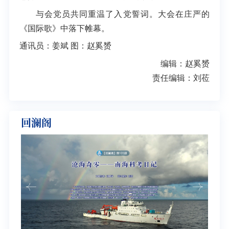
与会党员共同重温了入党誓词。大会在庄严的
《国际歌》中落下帷幕。
通讯员：姜斌 图：赵奚赟
编辑：赵奚赟
责任编辑：刘莅
回澜阁