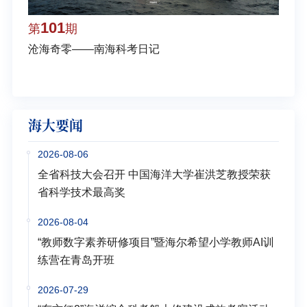
101
1
第
期
第
沧海奇零——南海科考日记
弘扬
学多
海大要闻
2026-08-06
全省科技大会召开 中国海洋大学崔洪芝教授荣获
省科学技术最高奖
2026-08-04
“教师数字素养研修项目”暨海尔希望小学教师AI训
练营在青岛开班
2026-07-29