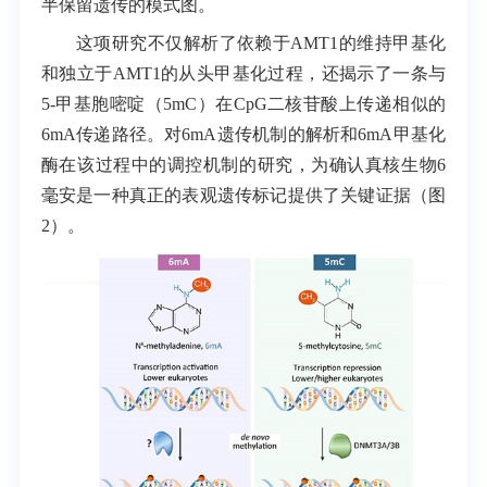
半保留遗传的模式图。
这项研究不仅解析了依赖于
AMT1
的维持甲基化
和独立于
AMT1
的从头甲基化过程，还揭示了一条与
5-甲基胞嘧啶（
5mC
）在
CpG
二核苷酸上传递相似的
6mA
传递路径。对
6mA
遗传机制的解析和
6mA
甲基化
酶在该过程中的调控机制的研究，为确认真核生物
6
毫安
是一种真正的表观遗传标记提供了关键证据（图
2）。