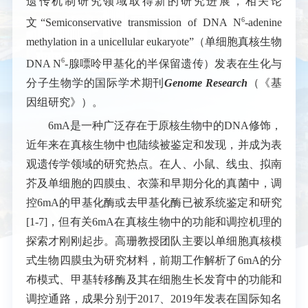
遗传机制研究领域取得新的研究进展，相关论
6
文“
Semiconservative transmission of DNA N
-adenine
methylation in a unicellular eukaryote
”（单细胞真核生物
6
DNA N
-
腺嘌呤甲基化的半保留遗传）发表在生化与
分子生物学的国际学术期刊
Genome Research
（《基
因组研究》）。
6mA
是一种广泛存在于原核生物中的DNA修饰，
近年来在真核生物中也陆续被鉴定和发现，并成为表
观遗传学领域的研究热点。在人、小鼠、线虫、拟南
芥及单细胞的四膜虫、衣藻和早期分化的真菌中，调
控
6mA
的甲基化酶或去甲基化酶已被系统鉴定和研究
[1-7]，但有关
6mA
在真核生物中的功能和调控机理的
探索才刚刚起步。高珊教授团队主要以单细胞真核模
式生物四膜虫为研究材料，前期工作解析了
6mA
的分
布模式、甲基转移酶及其在细胞生长发育中的功能和
调控通路，成果分别于2017、2019年发表在国际知名