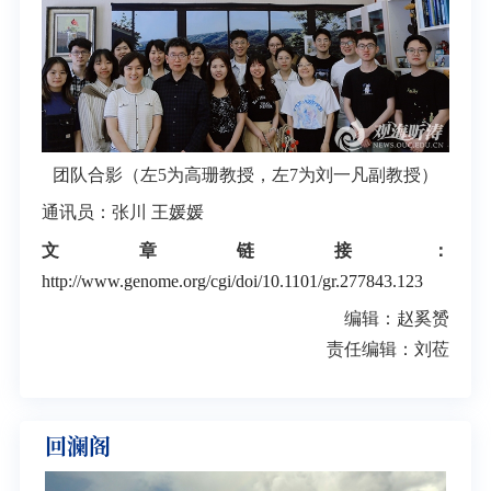
团队合影（左5为高珊教授，左7为刘一凡副教授）
通讯员：张川 王媛媛
文章链接：
http://www.genome.org/cgi/doi/10.1101/gr.277843.123
编辑：赵奚赟
责任编辑：刘莅
回澜阁