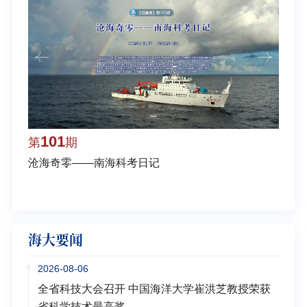
101
1
第
期
第
沧海奇零——南海科考日记
弘扬
学多
海大要闻
2026-08-06
全省科技大会召开 中国海洋大学崔洪芝教授荣获
省科学技术最高奖