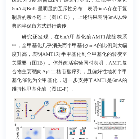
6mA
与
BrdU
呈明显的互斥性分布，表明
6mA
存在于复
制后的亲本链上（图1C-D）。上述结果表明
6mA
以经
典的半保留方式进行遗传。
研究还发现，在
6mA
甲基化酶
AMT1
敲除株系
中，全甲基化几乎消失而半甲基化
6mA
的比例则大幅
度升高，表明
AMT1
对半甲基化到全甲基化的转变至
关重要（图1B）。体外酶活实验同时表明，
AMT1
复
合物主要靶向
ApT
二核苷酸序列，且偏好性地将半甲
基化催化为全甲基化，进一步支持了
AMT1
是
6mA
的
维持性甲基化酶（图1E-F）。