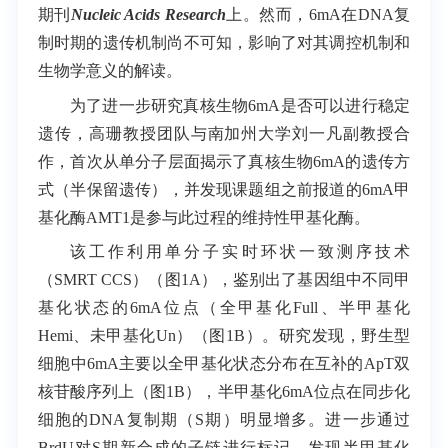
期刊
Nucleic Acids Research
上。然而，
6mA
在
DNA
复
制时期的遗传机制尚不可知，影响了对其调控机制和
生物学意义的解读。
为了进一步研究真核生物
6mA
是否可以进行稳定
遗传，高珊教授团队与南加州大学刘一凡副教授合
作，首次从单分子层面揭示了真核生物
6mA
的遗传方
式（半保留遗传），并发现课题组之前报道的
6mA
甲
基化酶
AMT1
是参与此过程的维持性甲基化酶。
该工作利用单分子实时环状一致测序技术
（
SMRT CCS
）（图1A），鉴别出了基因组中不同甲
基化状态的
6mA
位点（全甲基化
Full
、半甲基化
Hemi
、未甲基化
Un
）（图1B）。研究发现，野生型
细胞中
6mA
主要以全甲基化状态分布在互补的
ApT
双
核苷酸序列上（图1B），半甲基化
6mA
位点在同步化
细胞的
DNA
复制期（S期）明显增多。进一步通过
BrdU
对
S
期新合成的子链进行标记，发现半甲基化