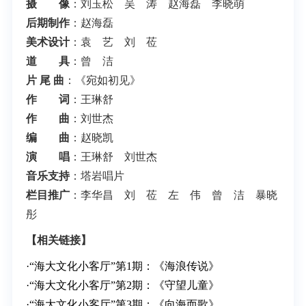
摄 像
：刘玉松 吴 涛 赵海磊 李晓萌
后期制作
：赵海磊
美术设计
：袁 艺 刘 莅
道 具
：曾 洁
片 尾 曲
：《宛如初见》
作 词
：王琳舒
作 曲
：刘世杰
编 曲
：赵晓凯
演 唱
：王琳舒 刘世杰
音乐支持
：塔岩唱片
栏目推广
：李华昌 刘 莅 左 伟 曾 洁 暴晓
彤
【相关链接】
·
“海大文化小客厅”第1期：《海浪传说》
·
“海大文化小客厅”第2期：《守望儿童》
·
“海大文化小客厅”第3期：《向海而歌》