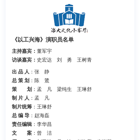
《以工兴海》演职员名单
主持嘉宾：
董军宇
访谈嘉宾：
史宏达 刘 勇 王树青
出 品 人
：张 静
总 策 划
：陈 鷟
策 划
：孟 凡 梁纯生 王琳舒
制 片 人
：孟 凡
制片统筹
：王琳舒
总 编 导
：赵海磊
责任编辑
：李华昌
文 案
：曾 洁