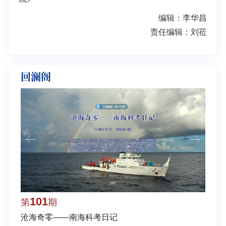
编辑：李华昌
责任编辑：刘莅
回澜阁
101
1
第
期
第
沧海奇零——南海科考日记
弘扬