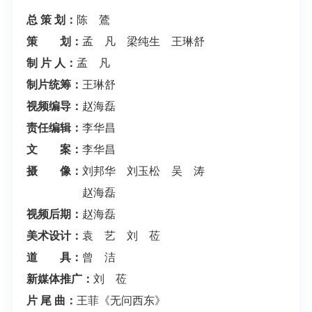
总 策 划：
陈 鷟
策 划：
孟 凡 梁纯生 王琳舒
制 片 人：
孟 凡
制片统筹：
王琳舒
视频编导：
赵海磊
责任编辑：
李华昌
文 案：
李华昌
摄 像：
刘邦华 刘玉松 吴 涛
赵海磊
视频后期：
赵海磊
美术设计：
袁 艺 刘 莅
道 具：
曾 洁
新媒体推广：
刘 莅
片 尾 曲：
王菲《无问西东》