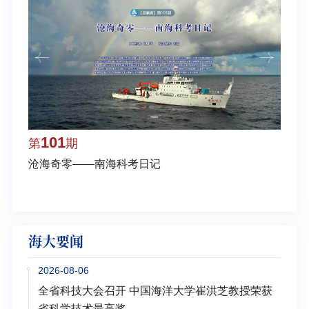
101
1
第
期
第
沧海奇零——南海科考日记
弘扬
学多
海大要闻
2026-08-06
全省科技大会召开 中国海洋大学崔洪芝教授荣获
省科学技术最高奖