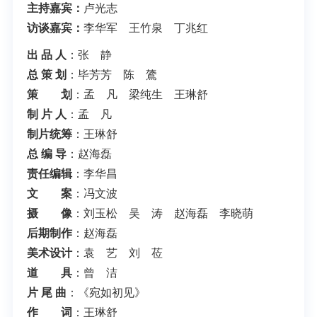
主持嘉宾：
卢光志
访谈嘉宾：
李华军 王竹泉 丁兆红
出 品 人
：张 静
总 策 划
：毕芳芳 陈 鷟
策 划
：孟 凡 梁纯生 王琳舒
制 片 人
：孟 凡
制片统筹
：王琳舒
总 编 导
：赵海磊
责任编辑
：李华昌
文 案
：冯文波
摄 像
：刘玉松 吴 涛 赵海磊 李晓萌
后期制作
：赵海磊
美术设计
：袁 艺 刘 莅
道 具
：曾 洁
片 尾 曲
：《宛如初见》
作 词
：王琳舒