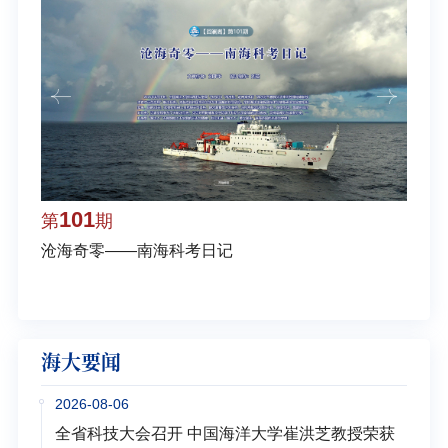
101
1
第
期
第
沧海奇零——南海科考日记
弘扬
学多
海大要闻
2026-08-06
全省科技大会召开 中国海洋大学崔洪芝教授荣获