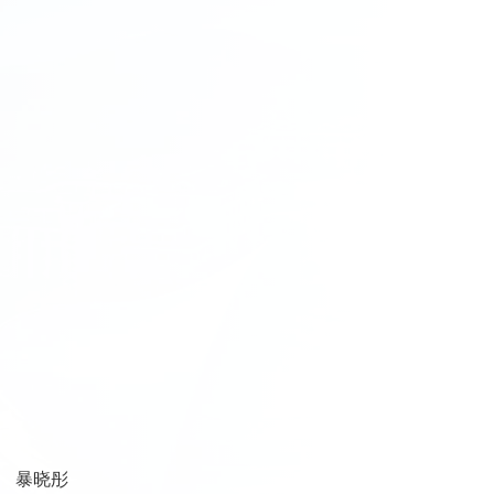
磊
 暴晓彤