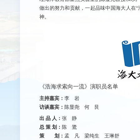
做出的努力和贡献，一起品味中国海大人在“
神。
《浩海求索向一流》演职员名单
主持嘉宾：
李 岩
访谈嘉宾：
陈显尧 何 艮
出 品 人：
张 静
总 策 划：
陈 鷟
策 划：
孟 凡 梁纯生 王琳舒