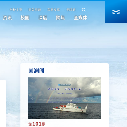
学校主页
旧版回顾
我要投稿
无障碍
资讯
校园
深度
聚焦
全媒体
回澜阁
101
100
第
期
第
期