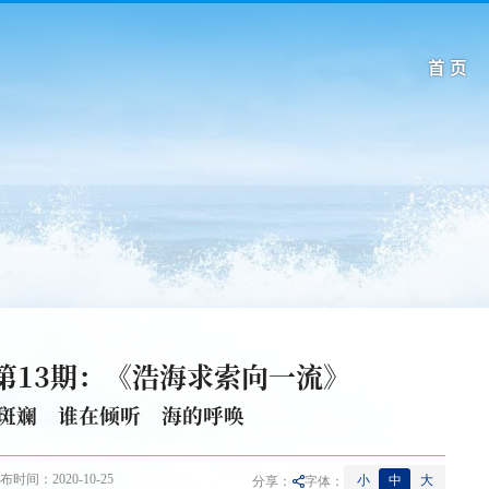
首 页
第13期：《浩海求索向一流》
斑斓 谁在倾听 海的呼唤
布时间：2020-10-25
小
中
大
分享：
字体：