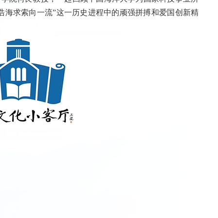
浩海求索向一流”这一历史进程中的顽强拼搏和爱国创新精