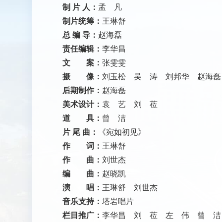
制 片 人：
孟 凡
制片统筹：
王琳舒
总 编 导：
赵海磊
责任编辑：
李华昌
文 案：
张雯雯
摄 像：
刘玉松 吴 涛 刘邦华 赵海
后期制作：
赵海磊
美术设计：
袁 艺 刘 莅
道 具：
曾 洁
片 尾 曲：
《宛如初见》
作 词：
王琳舒
作 曲：
刘世杰
编 曲：
赵晓凯
演 唱：
王琳舒 刘世杰
音乐支持：
塔岩唱片
栏目推广：
李华昌 刘 莅 左 伟 曾 洁