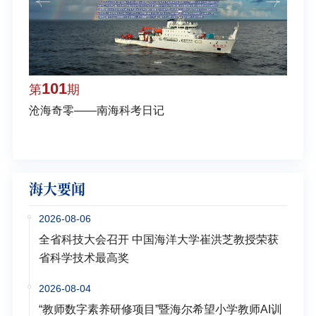
101
1
第
期
第
沧海奇零——南海科考日记
弘扬
学多
海大要闻
2026-08-06
全省科技大会召开 中国海洋大学崔洪芝教授荣获
省科学技术最高奖
2026-08-04
“教师数字素养研修项目”暨海尔希望小学教师AI训