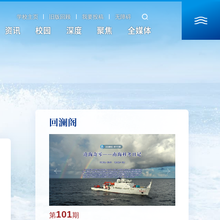
学校主页
旧版回顾
我要投稿
无障碍
资讯
校园
深度
聚焦
全媒体
回澜阁
101
100
第
期
第
期