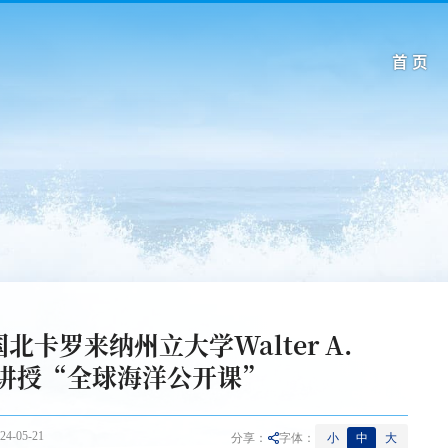
首 页
卡罗来纳州立大学Walter A.
教授讲授“全球海洋公开课”
-05-21
小
中
大
分享：
字体：