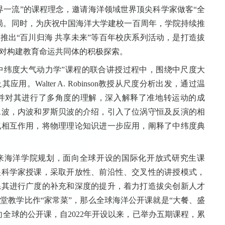
界一流”的课程理念，邀请海洋领域世界顶尖科学家做客“全
局。同时，为庆祝中国海洋大学建校一百周年，学院持续推
推出“百川归海 共享未来”等百年校庆系列活动，是打造拔
对构建教育命运共同体的积极探索。
晓慧教授在“中纬度大气动力学”课程的联合讲授过程中，围绕中尺度大
Walter A. Robinson教授从尺度分析出发，通过温
并对其进行了多角度的理解，深入解释了准地转运动的成
水波，内波和罗斯贝波的介绍，引入了位涡守恒及反演的相
气相互作用，将物理理论知识进一步应用，阐释了中纬度典
未来海洋学院规划，面向全球开设的国际化开放式研究生课
尖科学家授课，采取开放性、前沿性、交叉性的讲授模式，
系其进行广度的补充和深度的提升，着力打造拔尖创新人才
堂教学比作“家常菜”，那么全球海洋公开课就是“大餐、盛
全球的公开课，自2022年开设以来，已举办五期课程，累