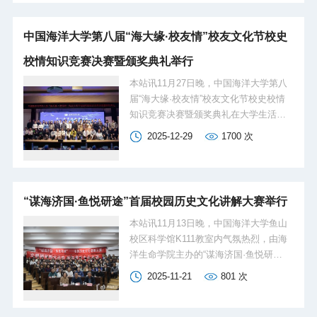
结贯彻落实成效，交流贯彻落实经验，
部署深化落实工作。2025年，学校全面
中国海洋大学第八届“海大缘·校友情”校友文化节校史
贯彻落实习近平总书记视察三亚海洋研
究院重要讲话和给全体师生重要回信精
校情知识竞赛决赛暨颁奖典礼举行
神，坚定拥护“两个确立”，坚决做到“两
本站讯11月27日晚，中国海洋大学第八
个维护”，加快实施“5135”发展战略，形
届“海大缘·校友情”校友文化节校史校情
成了面向未来的新方略、学科建设的新
知识竞赛决赛暨颁奖典礼在大学生活动
思路、人才培养的新体系、科技创新的
中心多功能厅顺利举行。中国海洋大学
新提升、服务国家的新格局。一年来，
2025-12-29
1700
次
团委书记黄莺，中国海洋大学海洋地球
学校党的领导和党的建设进一步加强，
科学学院（以下简称“学院”）党委书记孙
一流学科建设全面加强，拔尖创新人才
婧，学院党委副书记、副院长吴瑕，中
培养能力...
国海洋大学校友工作办公室张芮齐，学
“谋海济国·鱼悦研途”首届校园历史文化讲解大赛举行
院团委书记张婧，学院团委副书记葛春
海以及学院辅导员张可、胡业文出席活
本站讯11月13日晚，中国海洋大学鱼山
动。6支参赛队伍与百余位师生现场参
校区科学馆K111教室内气氛热烈，由海
与，在知识竞答与情感交流中回顾校史
洋生命学院主办的“谋海济国·鱼悦研
脉络，共叙“海大情缘”。活动现场，大艺
途”校园历史文化讲解大赛顺利举行。比
2025-11-21
801
次
团民乐合奏《象王行》的悠扬旋律奏
赛邀请中国海洋大学档案馆馆长梁纯
响，正式拉开本次“校史盛宴”的序幕。经
生，原校史研究室主任、研究馆员杨洪
过为期十日的线上赛激烈角逐，来自海
勋，海洋生命学院党委副书记、副院长