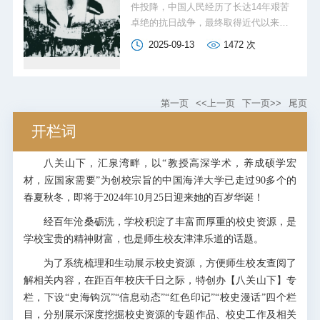
件投降，中国人民经历了长达14年艰苦
长和中共鲁西北地委宣传部部长、冀南
卓绝的抗日战争，最终取得近代以来反
区一地委书记、冀南区委秘书长等职
抗外敌入侵的首次完全胜利，为世界反
2025-09-13
1472
次
务。新中国成立后，曾任湖北省人民政
法西斯战争胜利作出重大贡献。在中华
府秘书长、武钢党委书记兼总经理、武
民族伟大抗战的洪流中，在海大园里，
汉市委书记、湖北省省长、中顾委委员
师生们同仇敌忾、共赴国难，谱写了一
等。
曲曲慷慨悲壮的历史赞歌，成为中华民
第一页
<<上一页
下一页>>
尾页
族伟大抗战精神的重要组成部分。今年9
开栏词
月3日是中国人民抗日战争暨世界反法西
斯战争胜利80周年纪念日，站在新的历
八关山下，汇泉湾畔，以“教授高深学术，养成硕学宏
史起点上，让我们铭记历史，维护和
平，勇毅前行。
材，应国家需要”为创校宗旨的中国海洋大学已走过90多个的
春夏秋冬，即将于2024年10月25日迎来她的百岁华诞！
经百年沧桑砺洗，学校积淀了丰富而厚重的校史资源，是
学校宝贵的精神财富，也是师生校友津津乐道的话题。
为了系统梳理和生动展示校史资源，方便师生校友查阅了
解相关内容，在距百年校庆千日之际，特创办【八关山下】专
栏，下设“史海钩沉”“信息动态”“红色印记”“校史漫话”四个栏
目，分别展示深度挖掘校史资源的专题作品、校史工作及相关