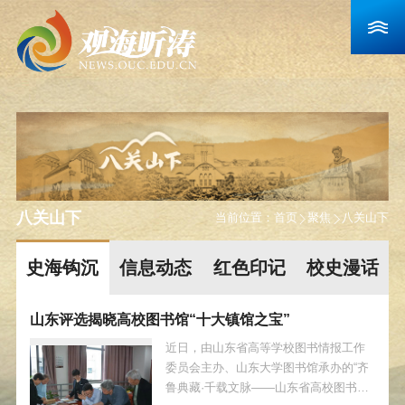
八关山下
当前位置：
首页
聚焦
八关山下
史海钩沉
信息动态
红色印记
校史漫话
山东评选揭晓高校图书馆“十大镇馆之宝”
近日，由山东省高等学校图书情报工作
委员会主办、山东大学图书馆承办的“齐
鲁典藏·千载文脉——山东省高校图书