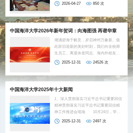
馆‘十大镇馆之宝’评选活动”结果正式公
2026-04-27
850
次
布。来自山东大学、山东中医药大学、
山东师范大学等11所高校图书馆的110种
珍贵文献入选，集中展示了齐鲁高校深
厚的古籍典藏与多元特色。山东省高校
中国海洋大学2026年新年贺词：向海图强 再谱华章
图书馆“十大镇馆之宝”评选活动于今年3
月启动，历经本馆遴选、公众投票、专
潮涌碧海千帆竞，岁启神州万象新。值
家评审等阶段，由著名文献学家杜泽逊
此辞旧迎新的美好时刻，我们向全校师
教授担任评审专家组组长，评选强调兼
生员工、离退休老同志、海内外校友和
顾文物的稀缺性与典籍本身学术权威
关心支持学校事业发展的各界朋友，致
2025-12-31
24526
次
性，最终入选名单由线上专家评分与线
以亲切的问候和诚挚的祝福！
下综合审议产生，确保严谨公正。山东
省高校图书馆“十大镇馆之宝”入选珍品涵
盖古籍、舆图、绘图本、碑帖、拓片、
中国海洋大学2025年十大新闻
绣品等多种类...
1、深入贯彻落实习近平总书记重要回信
精神贯彻落实习近平总书记重要回信精
神工作推进会现场 10月24日，学校
召开“全面贯彻落实习近平总书记重要回
2025-12-31
2497
次
信精神 加快建设特色显著的世界一流大
学”工作推进会，重温重要回信内容，总