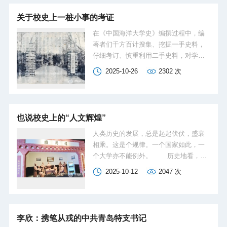
洋地球科学学院、信息科学与工程学
张晓燕参加并担任评委。海洋生命学院
关于校史上一桩小事的考证
部、化学化工...
团委书记贾希望，辅导员田鑫、胡立
君，2025年“青年马克思主义者培养工程
在《中国海洋大学史》编撰过程中，编
学习班”120名学员参加活动。本次比赛
著者们千方百计搜集、挖掘一手史料，
共吸引全校百余名学生报名，经过线上
仔细考订、慎重利用二手史料，对学校
初赛后遴选出12名选手参加现场决赛。
100年发展历程中一系列重要事件进行了
2025-10-26
2302
次
赛前，主办方对12名选手围绕其所讲解
认真考校，得出了一些新结论、新论
主题进行了系统培训和指导。比赛现
断。这主要包括以下三种情形：一是史
场，选手们围绕“建筑·名家·精神”三大主
事经考证为不真的，弃之不用；二是史
题，用他们的讲解、讲述让尘封的档案
事经考证为不确的，暂且存疑，或依事
也说校史上的“人文辉煌”
重新呼吸，让沉默的建...
理、逻辑给出倾向性结论；三是史事的
判定明显有误且造成不良影响的，则进
人类历史的发展，总是起起伏伏，盛衰
行辨诬，尽最大可能揭示事件真相。但
相乘。这是个规律。一个国家如此，一
囿于体例或篇幅，有些史事的考订情况
个大学亦不能例外。 历史地看，不
未能记入。譬如，“1929年6月3日，蔡元
论势所必然，还是风云际会，中国海洋
2025-10-12
2047
次
培偕眷住在私立青岛大学（中国海洋大
大学与山东大学自1929年6月国立青岛大
学之源头。笔者注）女生宿舍小楼
学批准成立，至1958年10月山东大学大
中……力主将国立山东大学迁至青岛筹
部迁去济南的30年，是两校历史上的共
办……”就是典型一例。
同期。这一点，在1998年两校就用官方
李欣：携笔从戎的中共青岛特支书记
文件予以确认。