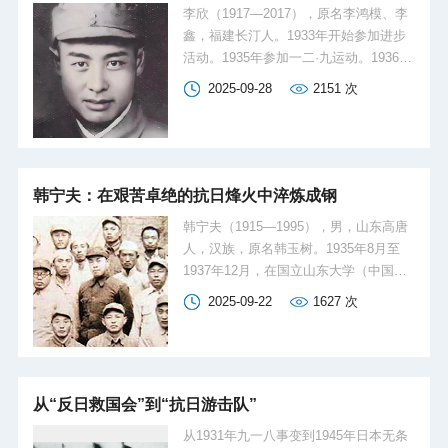
李欣（1917—2017），原名李鸿模、李
鑫，福建长汀人。1933年开始参加进步
活动。1935年参加一二·九运动。1936年
3月加入中国共产主义青年团，同年8月
2025-09-28
2151
次
至1937年9月，就读于国立山东大学（中
国海洋大学前身）机械工程学系，是青
岛救亡同学会和中华民族解放先锋队青
岛地方队部、国立山东大学区队部的主
要组织者和领导人。1937年9月转为中国
韩宁夫：在艰苦卓绝的抗日烽火中淬炼成钢
共产党党员，任中共青岛特别支部书
韩宁夫（1915—1995），男，山东高唐
记。此后历任游击队政治指导员、干
人，汉族，原名韩玉树。1935年8月至
事、团政委、师政治部主任、师政委等
1937年12月，在国立山东大学（中国海
职。先后参加连云港、武汉、三下江
洋大学前身）工学院土木工程系就读。
（松花江）南、四平、辽沈、平津、广
2025-09-22
1627
次
1936年参加中华民族解放先锋队国立山
西等战役战斗。新中国成立后，历任驻
大区队部，1937年加入中国共产党。在
东德使馆、英国代办处参赞，解放军军
抗日战争和解放战争期间，历任中共高
事科学院外国军事研究部副部长，解放
唐县工委书记、中共鲁西北特委宣传部
军政治学院一系政委、学院学...
部长、鲁西三地委代理书记、鲁西区委
从“反日救国会”到“抗日游击队”
秘书长、冀鲁豫区委秘书长、鲁西北三
从1931年九一八事变到1945年日本无条
地委宣传部部长、冀南七地委组织部部