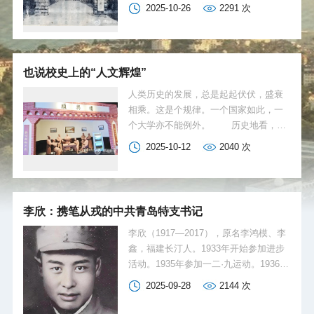
100年发展历程中一系列重要事件进行了
2025-10-26
2291
次
认真考校，得出了一些新结论、新论
断。这主要包括以下三种情形：一是史
事经考证为不真的，弃之不用；二是史
事经考证为不确的，暂且存疑，或依事
也说校史上的“人文辉煌”
理、逻辑给出倾向性结论；三是史事的
判定明显有误且造成不良影响的，则进
人类历史的发展，总是起起伏伏，盛衰
行辨诬，尽最大可能揭示事件真相。但
相乘。这是个规律。一个国家如此，一
囿于体例或篇幅，有些史事的考订情况
个大学亦不能例外。 历史地看，不
未能记入。譬如，“1929年6月3日，蔡元
论势所必然，还是风云际会，中国海洋
2025-10-12
2040
次
培偕眷住在私立青岛大学（中国海洋大
大学与山东大学自1929年6月国立青岛大
学之源头。笔者注）女生宿舍小楼
学批准成立，至1958年10月山东大学大
中……力主将国立山东大学迁至青岛筹
部迁去济南的30年，是两校历史上的共
办……”就是典型一例。
同期。这一点，在1998年两校就用官方
李欣：携笔从戎的中共青岛特支书记
文件予以确认。
李欣（1917—2017），原名李鸿模、李
鑫，福建长汀人。1933年开始参加进步
活动。1935年参加一二·九运动。1936年
3月加入中国共产主义青年团，同年8月
2025-09-28
2144
次
至1937年9月，就读于国立山东大学（中
国海洋大学前身）机械工程学系，是青