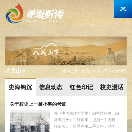
八关山下
当前位置：
首页
八关山下
史海钩沉
史海钩沉
信息动态
红色印记
校史漫话
关于校史上一桩小事的考证
在《中国海洋大学史》编撰过程中，编
著者们千方百计搜集、挖掘一手史料，
仔细考订、慎重利用二手史料，对学校