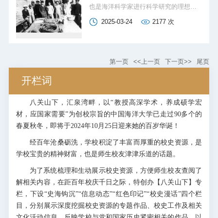
也是海洋科学家进行科学研究的理想场
所。90年前，我国著名海洋生物学家、
2025-03-24
2177
次
学校兼任教授，时任国立北平研究院动
物学研究所研究员的张玺先生，在胶州
湾海域领导了一次以海洋动物为主、多
学科的海洋调查。这次海洋调查以其重
第一页
<<上一页
下一页>>
尾页
要的意义和地位，载入了中国海洋调查
开栏词
事业的史册。
八关山下，汇泉湾畔，以“教授高深学术，养成硕学宏
材，应国家需要”为创校宗旨的中国海洋大学已走过90多个的
春夏秋冬，即将于2024年10月25日迎来她的百岁华诞！
经百年沧桑砺洗，学校积淀了丰富而厚重的校史资源，是
学校宝贵的精神财富，也是师生校友津津乐道的话题。
为了系统梳理和生动展示校史资源，方便师生校友查阅了
解相关内容，在距百年校庆千日之际，特创办【八关山下】专
栏，下设“史海钩沉”“信息动态”“红色印记”“校史漫话”四个栏
目，分别展示深度挖掘校史资源的专题作品、校史工作及相关
文化活动信息、反映学校与党和国家历史紧密相关的作品，以