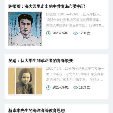
等。
曲曲慷慨悲壮的历史赞歌，成为中华民
陈振麓：海大园里走出的中共青岛市委书记
族伟大抗战精神的重要组成部分。今年9
月3日是中国人民抗日战争暨世界反法西
陈振麓（1913—1939），山东平阴人。
斯战争胜利80周年纪念日，站在新的历
1933年奔赴察北地区参加抗日同盟军，
史起点上，让我们铭记历史，维护和
并加入中国共产主义青年团。1936年8月
平，勇毅前行。
至1937年9月，就读于国立山东大学（中
2025-09-07
1250
次
国海洋大学前身）生物学系，其间参加
中华民族解放先锋队国立山东大学区
队。1937年9月转为中国共产党党员，同
时任中共青岛特别支部组织委员、崂山
毕家村党支部书记。同年11月任中共青
吴綪：从大学生到革命者的青春蜕变
岛市委书记兼崂山抗日游击队第四中队
1935年8月，18岁的吴綪从北平市立第一
中队长。1938年初任中共鲁东南工委委
女子中学校（今北京161中学）考入在青
员，后到东北军57军112师334旅667团
岛的国立山东大学生物学系。 吴綪入学
开展工作。1939年病逝，1950年被追认
四个月后，北平爆发了一二·九运动，这
为革命烈士。
2025-09-01
1103
次
是对全民族抗战的动员。在一二·九北平
学生斗争的影响下，不少大中城市先后
爆发学生的爱国行动，风暴迅速蔓延开
来，发展成为席卷全国的群众运动。在
赫崇本先生的海洋高等教育思想
地下党领导下，吴綪与学校爱国学生一