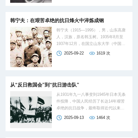
岛救亡同学会和中华民族解放先锋队青
岛地方队部、国立山东大学区队部的主
要组织者和领导人。1937年9月转为中国
韩宁夫：在艰苦卓绝的抗日烽火中淬炼成钢
共产党党员，任中共青岛特别支部书
韩宁夫（1915—1995），男，山东高唐
记。此后历任游击队政治指导员、干
人，汉族，原名韩玉树。1935年8月至
事、团政委、师政治部主任、师政委等
1937年12月，在国立山东大学（中国海
职。先后参加连云港、武汉、三下江
洋大学前身）工学院土木工程系就读。
（松花江）南、四平、辽沈、平津、广
2025-09-22
1619
次
1936年参加中华民族解放先锋队国立山
西等战役战斗。新中国成立后，历任驻
大区队部，1937年加入中国共产党。在
东德使馆、英国代办处参赞，解放军军
抗日战争和解放战争期间，历任中共高
事科学院外国军事研究部副部长，解放
唐县工委书记、中共鲁西北特委宣传部
军政治学院一系政委、学院学...
部长、鲁西三地委代理书记、鲁西区委
从“反日救国会”到“抗日游击队”
秘书长、冀鲁豫区委秘书长、鲁西北三
从1931年九一八事变到1945年日本无条
地委宣传部部长、冀南七地委组织部部
件投降，中国人民经历了长达14年艰苦
长和中共鲁西北地委宣传部部长、冀南
卓绝的抗日战争，最终取得近代以来反
区一地委书记、冀南区委秘书长等职
抗外敌入侵的首次完全胜利，为世界反
2025-09-13
1464
次
务。新中国成立后，曾任湖北省人民政
法西斯战争胜利作出重大贡献。在中华
府秘书长、武钢党委书记兼总经理、武
民族伟大抗战的洪流中，在海大园里，
汉市委书记、湖北省省长、中顾委委员
师生们同仇敌忾、共赴国难，谱写了一