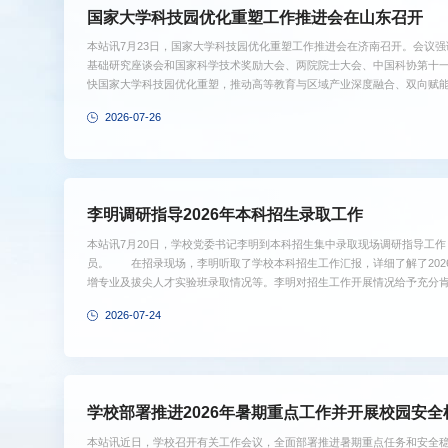
国家大学科技园优化重塑工作推进会在山东召开
本站讯7月23日，国家大学科技园优化重塑工作推进会在济南召开。会议
基础研究座谈会和国家科学技术奖励大会、两院院士大会、中国科协第十
快国家大学科技园优化重塑，推动高等教育与区域产业深度融合、双向赋
组书记、部长怀进鹏，山东省委副书记、省长周乃翔出席推进会并讲话。
2026-07-26
议。山东省委副书记、济南市委书记刘强，山东省副省长闫剑波出席会议
认识国家大学科技园优化重塑的重要意义，推动国家大学科技园发展从传统单
李明调研指导2026年本科招生录取工作
本站讯7月20日，学校党委书记李明到本科招生集中录取现场调研指导工
员。 在招录现场，李明听取了学校本科招生工作汇报，详细了解了202
增专业及拔尖人才实验班录取情况等。李明对招生工作开展情况给予充分
事关教育公平和长远发展，社会关注度高、责任重大。他强调，要提高政
2026-07-24
求，锚定育人战略导向，落实好各项招生改革举措，以高质量生源促进事
况，加强数据分析，为教育教学工作开展、学科专业优化等提供数据支撑
历史、...
学校部署推进2026年暑期重点工作并开展校园安全
本站讯近日，学校召开有关工作会议，全面部署推进暑期重点任务和安全