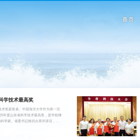
首 页
科学技术最高奖
学技术奖获奖者。中国海洋大学作为第一完
25年度山东省科学技术最高奖，是学校继
的科学家。省委书记林武出席并讲话，为
。林武指出，……崔洪芝教授发言崔洪芝
料、极端环境损伤防护技术等领域，仍然
底层的材料、设备、工艺、算法一...