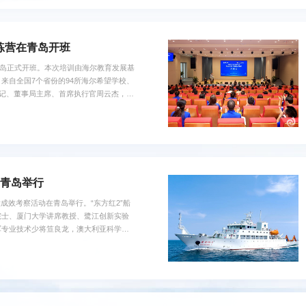
练营在青岛开班
在青岛正式开班。本次培训由海尔教育发展基
来自全国7个省份的94所海尔希望学校、
书记、董事局主席、首席执行官周云杰，共
表示，加强科学教育、培养青少年科技创
中国海洋大学深入贯彻落实习近平总书记
，努力探索大中小学一体化“...
在青岛举行
设成效考察活动在青岛举行。“东方红2”船
士、厦门大学讲席教授、鹭江创新实验
军专业技术少将笪良龙，澳大利亚科学院
公司党委书记、董事长温永生，中国海洋
负责人等参加活动。 活动现场举行了
长王厚杰进行船舶交接签字，...