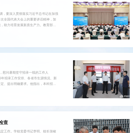
强调，要深入贯彻落实习近平总书记在加强
一次全国代表大会上的重要讲话精神，加
能，助力培育发展新质生产力。教育部党
教育部党组成员、副部长徐青森主持会
。 会议指出，要提高政治站位，深刻
一的学科导向向需求牵引的产业导向...
作，慰问暑期坚守招录一线的工作人
6年招录工作安排、各省市生源情况、新
肯定、提出明确要求。他指出，本科招生
治站位，严格贯彻教育部、山东省部署要
业高质量发展；要全面梳理各省录取情
和决策参考；要创新宣传载体，讲好海大
检查
稳定工作。学校党委书记李明、校长张峻