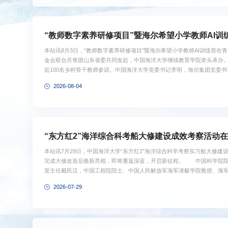
“教师数字素养研修项目”暨海尔希望小学教师AI训
本站讯8月3日，“教师数字素养研修项目”暨海尔希望小学教师AI训练营
金会联合共青团山东省委共同发起，中国海洋大学继续教育学院牵头承办。
近100名乡村骨干教师参训。中国海洋大学党委书记李明，海尔集团党委
青团山东省委副书记盛夏，共青团青岛市委书记周正出席开班仪式。李明
2026-08-04
新素养，是高校服务教育强国建设、助力国家科技自立自强的应有之义。
给全校师生重要回信精神，长期重视科学普及与师资培养，发挥海洋学科优势
“东方红2”海洋综合科考船大修建设成效考察活动
本站讯7月29日，中国海洋大学“东方红2”海洋综合科学考察实习船大修建
完成大修改造后焕新亮相，即将重返深蓝，开启新征程。 中国科学院院
室主任戴民汉，中国工程院院士、中国人民解放军海军潜艇学院教授、海
院士蔡文炬，青岛市委副书记、宣传部部长张惠，武昌船舶重工集团有限
2026-07-29
大学党委书记李明、校长张峻峰，省市有关单位、高校、科研院所、企业
船舶交接仪式。武昌船舶重工集团有限公司副总经理田军、中国海洋大学副校