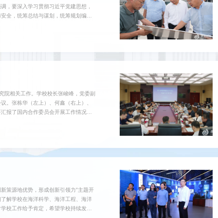
强调，要深入学习贯彻习近平党建思想，
与安全，统筹总结与谋划，统筹规划编制
新成效。要深刻把握暑期校园安全稳定工
展全覆盖隐患排查整改，扎实做好极端天
心关爱、教育管理和服务保障工作，...
研究院相关工作。学校校长张峻峰，党委副
会议。张栋华（左上）、何鑫（右上）、
要汇报了国内合作委员会开展工作情况。
深圳研究院、青岛蓝色种业研究院依次汇
校地合作研究院建设进行了深入交流。张
学校国内合作委员会成立以来，主...
创新策源地优势，形成创新引领力”主题开
细了解学校在海洋科学、海洋工程、海洋
对学校工作给予肯定，希望学校持续发挥
组织科研，推进创新链、产业链、资金