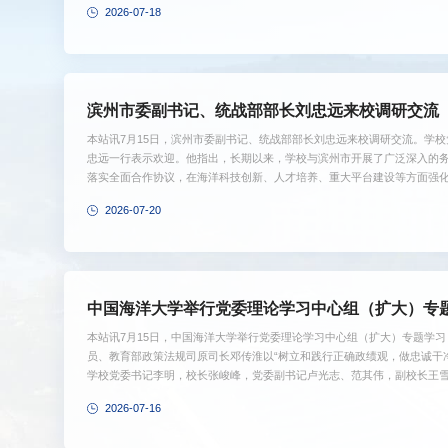
2026-07-18
链、人才链深度融合，全面提升服务国家战略和强省建设的能力，为教育
学校党委副书记蒋秋飚，青岛市政协、学校有关部门负责人参加调研。文
滨州市委副书记、统战部部长刘忠远来校调研交流
本站讯7月15日，滨州市委副书记、统战部部长刘忠远来校调研交流。学
忠远一行表示欢迎。他指出，长期以来，学校与滨州市开展了广泛深入的
落实全面合作协议，在海洋科技创新、人才培养、重大平台建设等方面强
量发展，更好服务强国和强省建设。刘忠远对海大一直以来给予滨州建设
2026-07-20
正奋力发展海洋经济，推动滨州北部沿海地区成为环渤海地区新的经济增
创新、渔业转型、基地共建、成果转化等领域进一步提升校地合作水平，谱写
中国海洋大学举行党委理论学习中心组（扩大）专
本站讯7月15日，中国海洋大学举行党委理论学习中心组（扩大）专题学
员、教育部政策法规司原司长邓传淮以“树立和践行正确政绩观，做忠诚干
学校党委书记李明，校长张峻峰，党委副书记卢光志、范其伟，副校长王
立和践行正确政绩观的核心要义和实践要求，并结合自身的工作经历与实
2026-07-16
怀、善于沟通谋划、积极担当作为、保持清正廉洁五个方面，围绕做忠诚
识和实践思考。会议要求，要以此次学习为契机，把树立和践行正确政绩观学