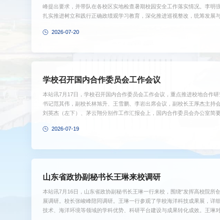
峰提出要求，并带队在各校区实地检查暑期校园安全工作落实情况。李明
扎实推进树立和践行正确政绩观学习教育，深化推进巡视整改，统筹发展
与分解实施，充分把握利用好暑期时间窗口，加快推进各项重点工作取得
2026-07-20
作形势特点，落实落细安全防范措施，加强值班值守，储备应急物资，开
气等突发事件应急准备工作，认真做好暑期留校学生、外出实习实践学生的关
学校召开国内合作委员会工作会议
本站讯7月17日，学校召开国内合作委员会工作会议，重点推进校地合作
书记范其伟，副校长林旭升、王雪鹏、李岩出席会议，副校长王厚杰主持
刘英杰（左下）、茅云翔分别作工作汇报会上，国内合作委员会办公室简
青岛海洋生物医药研究院、中国海洋大学三亚海洋研究院、中国海洋大学
2026-07-19
报了研究院自成立以来的建设发展情况和下一步工作计划。与会人员围绕
峻峰对学校国内合作委员会办公室和各研究院的工作给予充分肯定。他指出，
山东省政协副秘书长王琳来校调研
本站讯7月16日，山东省政协副秘书长王琳一行来校，围绕“发挥高校院所
展调研。校长张峻峰陪同调研。王琳一行参观了学校海洋科技成果展，详
技术、海洋环境等领域的学科优势、科研平台建设与成果转化成效。王琳
好创新策源地作用。张峻峰表示，学校将持续整合校内优势资源，强化有