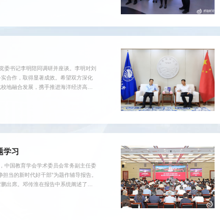
强国和海洋强国建设积极贡献海大力量。
：依丽娜 图：周文燕
校党委书记李明陪同调研并座谈。李明对刘
务实合作，取得显著成效。希望双方深化
化校地融合发展，携手推进海洋经济高质
发展的大力支持表示感谢。他指出，滨州
长极。希望市校双方聚焦港口升级、产业
向海图强新篇章。来访人员参观了...
题学习
习，中国教育学会学术委员会常务副主任委
净担当的新时代好干部”为题作辅导报告。
雪鹏出席。邓传淮在报告中系统阐述了树
践感悟，从坚定理想信念、厚植人民情
干净担当的新时代好干部，分享了思想认
习教育同深入学习贯彻习近平党...