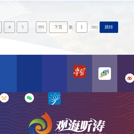
4
5
991
下页
跳转
. . .
第
/991