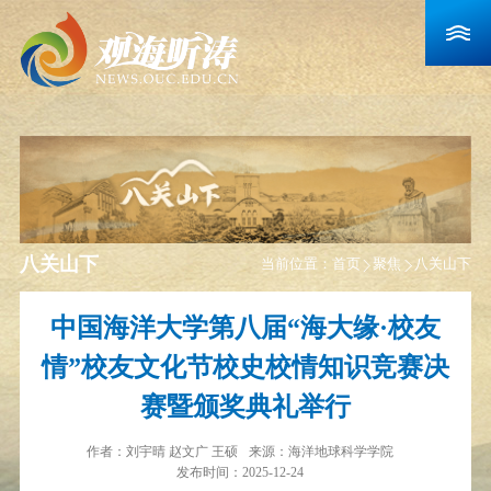
八关山下
当前位置：
首页
聚焦
八关山下
中国海洋大学第八届“海大缘·校友
情”校友文化节校史校情知识竞赛决
赛暨颁奖典礼举行
作者：
刘宇晴 赵文广 王硕
来源：
海洋地球科学学院
发布时间：2025-12-24