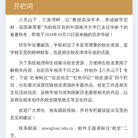
开栏词
八关山下，汇泉湾畔，以“教授高深学术，养成硕学宏
材，应国家需要”为创校宗旨的中国海洋大学已走过90多个的
春夏秋冬，即将于2024年10月25日迎来她的百岁华诞！
经百年沧桑砺洗，学校积淀了丰富而厚重的校史资源，是
学校宝贵的精神财富，也是师生校友津津乐道的话题。
为了系统梳理和生动展示校史资源，方便师生校友查阅了
解相关内容，在距百年校庆千日之际，特创办【八关山下】专
栏，下设“史海钩沉”“信息动态”“红色印记”“校史漫话”四个栏
目，分别展示深度挖掘校史资源的专题作品、校史工作及相关
文化活动信息、反映学校与党和国家历史紧密相关的作品，以
及师生校友创作的校史随笔散文等文化作品。
欢迎广大师生、校友踊跃投稿，并对专栏建设提出宝贵的
意见和建议！
联系邮箱：news@ouc.edu.cn，邮件主题请标注“校史”二
字。