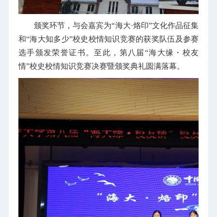
颁奖环节，与会嘉宾为“海大·烙印”文化作品征集
和“海大知多少”校史校情知识竞赛的获奖队伍及参赛
选手颁发荣誉证书。至此，第八届“海大缘・校友
情”校史校情知识竞赛决赛暨颁奖典礼圆满落幕。