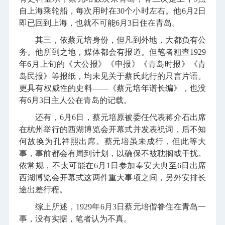
自上海乘轮船，每次用时在30个小时左右。他6月2日
即已回到上海，也就不可能6月3日住在青岛。
其三，依蔡元培身份，但凡到外地，大都负有公
务。他所到之地，媒体都会有报道。但笔者粗查1929
年6月上旬的《大公报》《申报》《青岛时报》《青
岛民报》等报纸，均未见关于蔡氏此行的只言片语。
更具有权威性的史料——《蔡元培年谱长编》，也没
有6月3日主人公在青岛的记载。
还有，6月6日，蔡元培原被委任代表蒋介石出席
在杭州举行的西湖博览会开幕式并发表祝词，后不知
何故换为孔祥熙出席。蔡元培虽未成行，但此等大
事，事前都会有周到计划，以确保不被耽搁或干扰。
依常规，不太可能在6月1日参加奉安大典至6日出席
西湖博览会开幕式这两件重大事项之间，另外安排长
途出差行程。
综上所述，1929年6月3日蔡元培偕眷住在青岛一
事，没有实据，笔者认为不真。