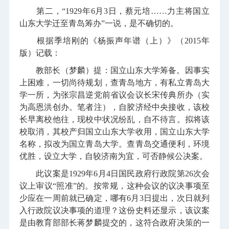
第二，“1929年6月3日，蔡元培……力主将国立
山东大学迁至青岛筹办”一说，是不确切的。
根据季培刚的《杨振声年谱（上）》（2015年
版）记载：
教部长（梦麟）提：国立山东大学筹备。因事实
上困难，一切尚待规划，查青岛地方，有私立青岛大
学一所，为张宗昌逆党前省议会议长宋传典所办（实
为高恩洪创办。笔者注），自胶济经中央接收，该校
长早离校他往，现校中状况纷乱，自不待言。拟将该
校取消，其校产归国立山东大学收用，国立山东大学
名称，拟改为国立青岛大学。查青岛交通便利，环境
优胜，设立大学，自较济南为宜，可否静候公决案。
此议案是1929年6月4日国民政府行政院第26次会
议上审议“照准”的。按常规，这种会议的议决事项至
少应在一周前就已确定，哪有6月3日提出，次日就列
入行政院议决事项的道理？这份史料还显示，该议案
是由教育部部长蒋梦麟提交的，这符合政府决策的一