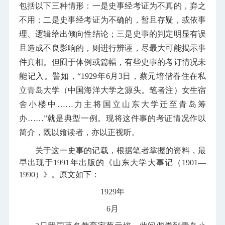
包括以下三种情形：一是史事经考证为不真的，弃之
不用；二是史事经考证为不确的，暂且存疑，或依事
理、逻辑给出倾向性结论；三是史事的判定明显有误
且造成不良影响的，则进行辨诬，尽最大可能揭示事
件真相。但囿于体例或篇幅，有些史事的考订情况未
能记入。譬如，“1929年6月3日，蔡元培偕眷住在私
立青岛大学（中国海洋大学之源头。笔者注）女生宿
舍小楼中……力主将国立山东大学迁至青岛筹
办……”就是典型一例。现将这件事的考证情况作以
简介，既以飨读者，亦以正视听。
关于这一史事的记载，根据笔者掌握的资料，最
早出现于1991年出版的《山东大学大事记（1901—
1990）》。原文如下：
1929年
6月