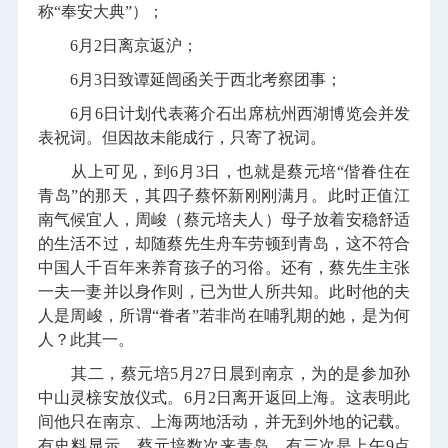
称“奉安大典”）；
6月2日离京返沪；
6月3日致谭延闿函关于西北考察团事；
6月6日计划代表蒋介石出席杭州西湖博览会并发
表祝词。但因故未能成行，只寄了祝词。
从上可见，到6月3日，也就是蔡元培“偕眷住在
青岛”的那天，其四子蔡怀新刚刚满月。此时正值江
南气候宜人，周峻（蔡元培夫人）母子放着安稳舒适
的生活不过，却随蔡先生舟车劳顿到青岛，这不符合
中国人千百年来养育孩子的习俗。还有，蔡先生主张
一夫一妻并以身作则，已为世人所共知。此时他的夫
人是周峻，所谓“眷者”若非尚在哺乳期的她，是为何
人？此其一。
其二，蔡元培5月27日晨到南京，为的是参加孙
中山灵榇安放仪式。6月2日离开返回上海。这表明此
间他只在南京、上海两地活动，并无到外地的记载。
有史料显示，蔡元培数次来青岛，有三次是上午9点