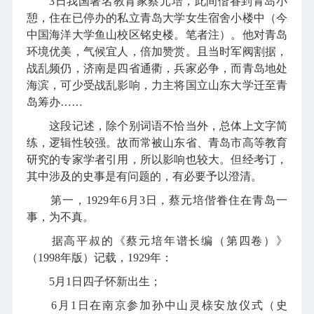
3日我国著名教育家蔡元培，此间偕眷到青岛小
憩，住在已停办的私立青岛大学女生宿舍小楼中（今
中国海洋大学鱼山校区铭史楼。笔者注）。他对青岛
环境优美，气候宜人，倍加赞赏。且当时军阀割据，
战乱频仍，济南是四省通衢，兵家必争，而青岛地处
海滨，可少受战乱影响，力主将国立山东大学迁至青
岛筹办……
这段记述，除个别词语不恰当外，总体上文字简
练，逻辑性较强。故而常被山东省、青岛市高等教育
研究的专家学者引用，所以影响也较大。但经考订，
其中涉及的史事是有问题的，有必要予以澄清。
第一，1929年6月3日，蔡元培偕眷住在青岛一
事，为不真。
据高平叔的《蔡元培年谱长编（第四卷）》
（1998年版）记载，1929年：
5月1日四子怀新出生；
6月1日在南京参加孙中山灵榇安放仪式（史