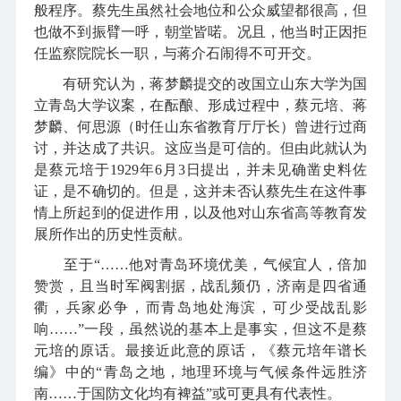
般程序。蔡先生虽然社会地位和公众威望都很高，但
也做不到振臂一呼，朝堂皆喏。况且，他当时正因拒
任监察院院长一职，与蒋介石闹得不可开交。
有研究认为，蒋梦麟提交的改国立山东大学为国
立青岛大学议案，在酝酿、形成过程中，蔡元培、蒋
梦麟、何思源（时任山东省教育厅厅长）曾进行过商
讨，并达成了共识。这应当是可信的。但由此就认为
是蔡元培于1929年6月3日提出，并未见确凿史料佐
证，是不确切的。但是，这并未否认蔡先生在这件事
情上所起到的促进作用，以及他对山东省高等教育发
展所作出的历史性贡献。
至于“……他对青岛环境优美，气候宜人，倍加
赞赏，且当时军阀割据，战乱频仍，济南是四省通
衢，兵家必争，而青岛地处海滨，可少受战乱影
响……”一段，虽然说的基本上是事实，但这不是蔡
元培的原话。最接近此意的原话，《蔡元培年谱长
编》中的“青岛之地，地理环境与气候条件远胜济
南……于国防文化均有裨益”或可更具有代表性。