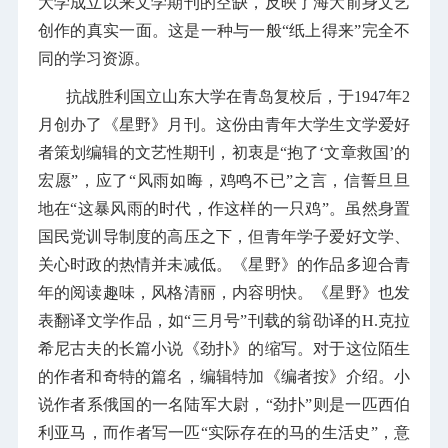
大学成立以来文学期刊的空缺，反映了海大前身文艺
创作的真实一面。这是一种与一般“纸上得来”完全不
同的学习资源。
抗战胜利国立山东大学在青岛复校后，于1947年2
月创办了《星野》月刊。这份由青年大学生文学爱好
者策划编辑的文艺性期刊，初衷是“抱了‘文章救国’的
宏愿”，应了“风雨如晦，鸡鸣不已”之言，信誓旦旦
地在“这暴风雨的时代，作这样的一只鸡”。虽然身置
国民党训导制度的高压之下，但青年学子爱好文学、
关心时政的热情并未减低。《星野》的作品多迎合青
年的阅读趣味，风格清丽，内容明快。《星野》也发
表翻译文学作品，如“三月号”刊载的翁劭译的Н.克拉
希尼古夫的长篇小说《劲扑》的缩写。对于这位陌生
的作者和奇特的篇名，编辑特加《编者按》介绍。小
说作者系俄国的一名陆军大尉，“劲扑”则是一匹西伯
利亚马，而作者写一匹“实际存在的马的生活史”，意