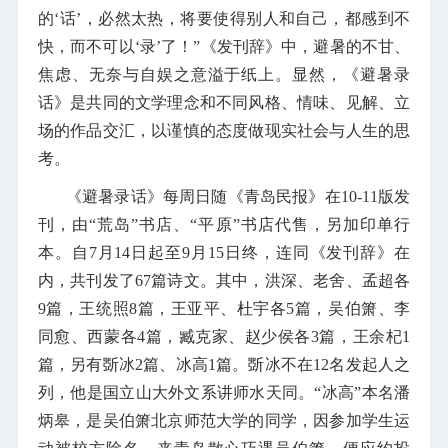
的‘话’，必然太热，将要使得别人和自己，都感到不
快，而不可以‘录’了！”《发刊辞》中，避暑的不甘、
焦虑、无奈与自娱之意溢于纸上。显然，《避暑录
话》是共同的文学理念和不同风格、情味、见解、立
场的作品交汇，以谨慎的态度做现实社会与人生的思
考。
《避暑录话》每周日随《青岛民报》在10-11版发
刊，由“荒岛”书店、“平原”书店代售，另加印单行
本。自7月14日起至9月15日终，连同《发刊辞》在
内，共刊发了67篇诗文。其中，洪深、老舍、孟超各
9篇，王统照8篇，王亚平、杜宇各5篇，吴伯箫、李
同愈、西蒙各4篇，臧克家、赵少侯各3篇，王余杞1
篇，另有斲冰2篇、冰高1篇。斲冰不在12名发起人之
列，他是国立山大外文系讲师水天同。“冰高”本名潘
炳皋，是吴伯箫北京师范大学的同学，因参加学生运