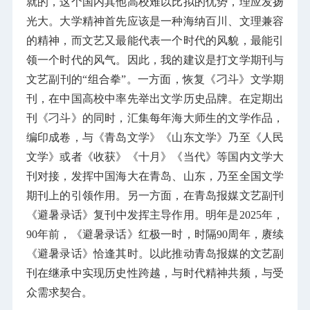
就的，这个国内其他高校难以比拟的优势，理应发扬
光大。大学精神首先应该是一种海纳百川、文理兼容
的精神，而文艺又最能代表一个时代的风貌，最能引
领一个时代的风气。因此，我的建议是打文学期刊与
文艺副刊的“组合拳”。一方面，恢复《刁斗》文学期
刊，在中国高校中率先举出文学历史品牌。在定期出
刊《刁斗》的同时，汇集每年海大师生的文学作品，
编印成卷，与《青岛文学》《山东文学》乃至《人民
文学》或者《收获》《十月》《当代》等国内文学大
刊对接，发挥中国海大在青岛、山东，乃至全国文学
期刊上的引领作用。另一方面，在青岛报媒文艺副刊
《避暑录话》复刊中发挥主导作用。明年是2025年，
90年前，《避暑录话》红极一时，时隔90周年，赓续
《避暑录话》恰逢其时。以此推动青岛报媒的文艺副
刊在继承中实现历史性跨越，与时代精神共频，与受
众需求契合。