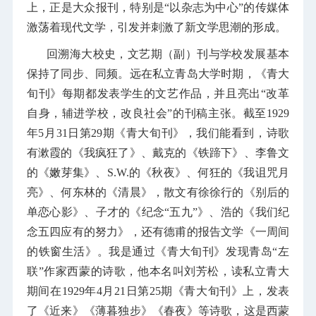
上，正是大众报刊，特别是“以杂志为中心”的传媒体
激荡着现代文学，引发并刺激了新文学思潮的形成。
回溯海大校史，文艺期（副）刊与学校发展基本
保持了同步、同频。远在私立青岛大学时期，《青大
旬刊》每期都发表学生的文艺作品，并且亮出“改革
自身，辅进学校，改良社会”的刊稿主张。截至1929
年5月31日第29期《青大旬刊》，我们能看到，诗歌
有漱霞的《我疯狂了》、戴克的《铁蹄下》、李鲁文
的《嫩芽集》、S.W.的《秋夜》、何狂的《我诅咒月
亮》、何东林的《清晨》，散文有徐徐行的《别后的
单恋心影》、子才的《纪念“五九”》、浩的《我们纪
念五四应有的努力》，还有德甫的报告文学《一周间
的铁窗生活》。我是通过《青大旬刊》发现青岛“左
联”作家西蒙的诗歌，他本名叫刘芳松，读私立青大
期间在1929年4月21日第25期《青大旬刊》上，发表
了《近来》《薄暮独步》《春夜》等诗歌，这是西蒙