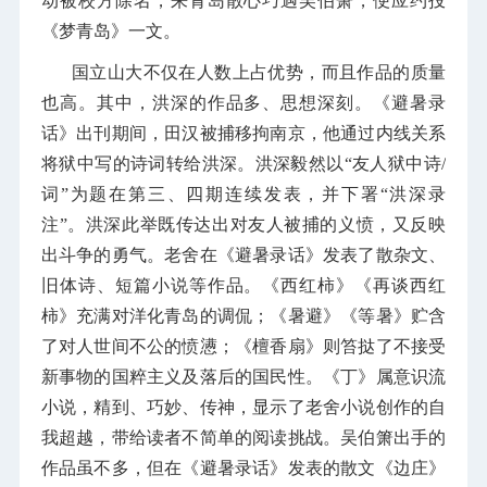
动被校方除名，来青岛散心巧遇吴伯箫，便应约投
《梦青岛》一文。
国立山大不仅在人数上占优势，而且作品的质量
也高。其中，洪深的作品多、思想深刻。《避暑录
话》出刊期间，田汉被捕移拘南京，他通过内线关系
将狱中写的诗词转给洪深。洪深毅然以“友人狱中诗/
词”为题在第三、四期连续发表，并下署“洪深录
注”。洪深此举既传达出对友人被捕的义愤，又反映
出斗争的勇气。老舍在《避暑录话》发表了散杂文、
旧体诗、短篇小说等作品。《西红柿》《再谈西红
柿》充满对洋化青岛的调侃；《暑避》《等暑》贮含
了对人世间不公的愤懑；《檀香扇》则笞挞了不接受
新事物的国粹主义及落后的国民性。《丁》属意识流
小说，精到、巧妙、传神，显示了老舍小说创作的自
我超越，带给读者不简单的阅读挑战。吴伯箫出手的
作品虽不多，但在《避暑录话》发表的散文《边庄》