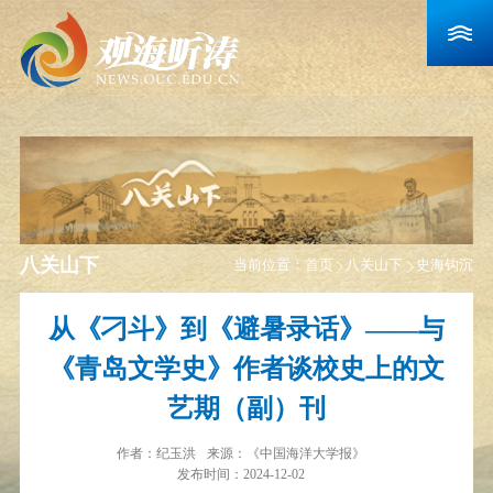
八关山下
当前位置：
首页
八关山下
史海钩沉
从《刁斗》到《避暑录话》——与
《青岛文学史》作者谈校史上的文
艺期（副）刊
作者：
纪玉洪
来源：
《中国海洋大学报》
发布时间：2024-12-02