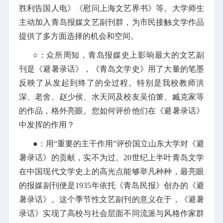
胜利告国人电》《慰问上海文艺界书》等。大学师生
主动加入青岛报媒文艺副刊群，为市民接触文学作品
提供了多方面选择的机会和空间。
○：
众所周知，青岛报媒史上影响最大的文艺副
刊是《避暑录话》，《青岛文学史》用了大量的笔墨
反映了从发起到终了的全过程。特别是我校教师洪
深、老舍、赵少侯、水天同及校友吴伯箫、臧克家等
的作品，格外亮眼。您如何评价他们在《避暑录话》
中发挥的作用？
●：用“重要的主干作用”评价国立山东大学对《避
暑录话》的贡献，实不为过。20世纪上半叶青岛文学
在中国现代文学史上的高光点能够举凡种种，最亮眼
的报媒副刊便是1935年依托《青岛民报》创办的《避
暑录话》。这个季节性文艺副刊的意义在于，《避暑
录话》实现了高校与社会层面不同流派与风格作家群