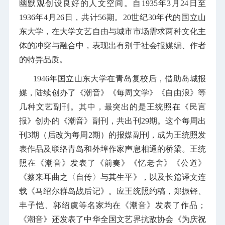
幽默观创设良好的人文空间。自1935年3月24日至
1936年4月26日，共计56期。20世纪30年代的国立山
东大学，在大学文艺自由与城市市场需求两种文化主
体的冲突与融合中，表现出有别于社会报媒编、作者
的特异品质。
1946年国立山东大学在青岛复校后，借助岛城报
媒，陆续创办了《潮音》《每周文学》《自由浪》等
几种文艺副刊。其中，最突出的是王统照在《民言
报》创办的《潮音》副刊，共出刊29期。这个每周出
刊3期（后改为每周2期）的报媒副刊，成为王统照发
表作品及联络青岛和外埠作家声息相通的桥梁。王统
照在《潮音》发表了《前奏》《忆老舍》《公道》
《蔡来耳曲之〈自传〉与其生平》，以及长篇译文连
载《马绍尔群岛战后记》。应王统照约稿，郑振铎、
丰子恺、郭绍虞等名家均在《潮音》发表了作品；
《潮音》还发表了中华全国文艺界抗敌协会《为庆祝