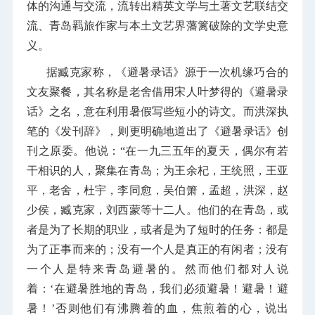
体的沟通与交流，流转出精英文学与土著文艺联结交
流、青岛羁旅作家与本土文艺界藩篱破除的文学史意
义。
据臧克家称，《避暑录话》源于一次机缘巧合的
文友聚餐，其名称是老舍借用宋人叶梦得的《避暑录
话》之名，意在利用暑假写些短小的诗文。而洪深执
笔的《发刊辞》，则更明确地道出了《避暑录话》创
刊之原委。他说：“在一九三五年的夏天，偶尔有若
干相识的人，聚集在青岛；为王余杞，王统照，王亚
平，老舍，杜宇，李同愈，吴伯箫，孟超，洪深，赵
少侯，臧克家，刘西蒙等十二人。他们的在青岛，或
者是为了长期的职业，或者是为了短时的任务：都是
为了正事而来的；没有一个人是真正的有闲者；没有
一个人是特来青岛避暑的。然而他们都对人说
着：‘在避暑胜地的青岛，我们必须避暑！避暑！避
暑！’否则他们有沸腾着的血，焦煎着的心，说出