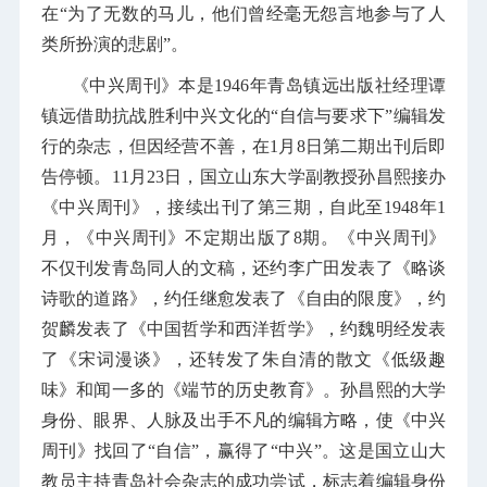
在“为了无数的马儿，他们曾经毫无怨言地参与了人
类所扮演的悲剧”。
《中兴周刊》本是1946年青岛镇远出版社经理谭
镇远借助抗战胜利中兴文化的“自信与要求下”编辑发
行的杂志，但因经营不善，在1月8日第二期出刊后即
告停顿。11月23日，国立山东大学副教授孙昌熙接办
《中兴周刊》，接续出刊了第三期，自此至1948年1
月，《中兴周刊》不定期出版了8期。《中兴周刊》
不仅刊发青岛同人的文稿，还约李广田发表了《略谈
诗歌的道路》，约任继愈发表了《自由的限度》，约
贺麟发表了《中国哲学和西洋哲学》，约魏明经发表
了《宋词漫谈》，还转发了朱自清的散文《低级趣
味》和闻一多的《端节的历史教育》。孙昌熙的大学
身份、眼界、人脉及出手不凡的编辑方略，使《中兴
周刊》找回了“自信”，赢得了“中兴”。这是国立山大
教员主持青岛社会杂志的成功尝试，标志着编辑身份