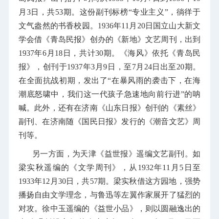
月3日，共53期。这份副刊标榜“专业主义”，徜徉于
文气盎然的书香校园。1936年11月20日国立山大新文
学会借《青岛民报》创办的《新地》文艺周刊，出到
1937年6月18日，共计30期。《海风》依托《青岛民
报》，创刊于1937年3月9日，至7月24日出至20期。
在全面抗战初期，发出了“在暴风雨的袭击下，在海
潮底怒啸中，我们这一代孩子急速地向前行进”的呐
喊。此外，还有在济南《山东日报》创刊的《素丝》
副刊、在济南随《国民日报》发行的《潮音文艺》周
刊等。
另一方面，为天津《益世报》遥编文艺副刊。如
梁实秋遥编的《文学周刊》，从1932年11月5日至
1933年12月30日，共57期。梁实秋借这方园地，强势
播扬自由文学理念，与鲁迅等左翼作家展开了猛烈的
对攻。徐中玉遥编的《益世小品》，则以圆融逸出的