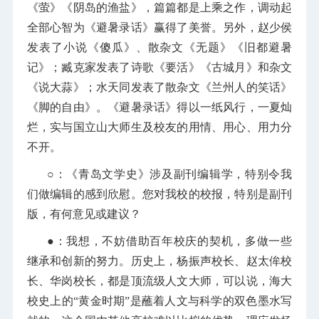
《萤》《阴岛的渔盐》，篇篇都是上乘之作，调动起
全部心智为《避暑录话》赢得了美誉。另外，赵少侯
发表了小说《傻瓜》、散杂文《无题》《旧都避暑
记》；臧克家发表了诗歌《要活》《古城月》和杂文
《说大蒜》；水天同发表了散杂文《兰州人的笑话》
《脚的自由》。《避暑录话》得以一纸风行，一夏灿
烂，实与国立山大师生及校友的用情、用心、用力分
不开。
○：
《青岛文学史》涉及副刊编辑学，特别令我
们做编辑的感到欣慰。您对我校的校报，特别是副刊
版，有何意见或建议？
●：我想，不妨借助百年校庆的契机，多做一些
继承和创新的努力。历史上，杨振声校长、赵太侔校
长、华岗校长，都是顶流级人文大师，可以说，海大
校史上的“黄金时期”是蘸着人文与科学的双色墨水写