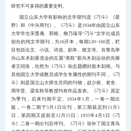
研究不可多得的重要史料。
国立山东大学有影响的文学期刊是《刁斗》《星
野》和《中兴周刊》。《刁斗》是1934年由国立山东
大学学生宋墨庵、郭根、柳乃瑞等“刁斗”文学社成员
创办的纯文学期刊，为16开本，每期120~160页，栏
目包括论文、小说、诗选、剧本、散文等。在青岛举
办山东木刻展览会的左翼“美联”新兴木刻运动的先驱
者王绍洛，欣然为《刁斗》杂志题赠封面木刻画。与
其他国立大学或教员或学生专属性的期刊不同，《刁
斗》则是国立山大师生共同的刊物，赵少侯、老舍、
周学普、梁实秋等教授均有作品发表。《刁斗》原定
为季刊，后来刊期不定。1934年1月，一卷一期出
版，一卷二期于5月1日出刊，第三期延迟到11月1
日，第四期又提前至12月15日；1935年4月1日《刁
斗》二卷一期出刊后停刊。《刁斗》弥补了国立青岛