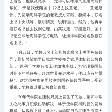
去看他，他谈及此事……觉得可以考虑找童第周院长
帮忙。于是我便陪国中书记去找童老。……童老建
议，先发动海洋学院的老教授方宗熙、赫崇本，联名
上书中央领导，谈明情况，说明理由。然后，他再拿
着联名书信去找副总理。由其决定，可能更好。国中
书记立即给海洋学院打电话，让海洋学院知名教授联
名上书。”
7月22日，学校62名干部和教师联名上书国务院领
导，恳切希望能早日批准学校领导管理体制转归教育
部，“以利于学校各项工作加快步伐，为实现我国新
时期下的总任务，赶超世界先进水平，作出应有的贡
献”。这封信被童第周转交到国务院领导手中，受到
重视，学校得以重归教育部直属。
“70年代学院在建制归属上发生了问题，童师非常
关心此事并积极协助解决，终于使学院得到新的发展
机遇。从客观上讲，此举也为学院日后扩建为海洋大