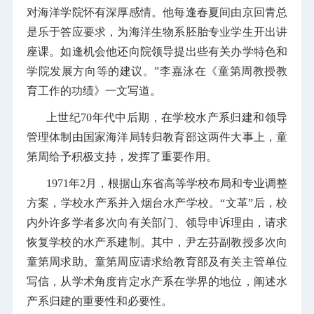
对海洋学院怀有深厚感情。他每逢春夏间由京回青总
是乐于答应要求，为海洋生物系胚胎专业学生开出讲
座课。如逢机会他还向院领导提出些有关办学特色和
学院发展方向等的建议。”李嘉泳在《童第周教授教
育工作的功绩》一文写道。
上世纪70年代中后期，在学校水产系归建和领导
管理体制由国家海洋局转归教育部这两件大事上，童
第周给予积极支持，发挥了重要作用。
1971年2月，根据山东省高等学校布局和专业调整
方案，学校水产系并入烟台水产学校。“文革”后，校
内外许多学者多次向有关部门、领导申诉理由，请求
恢复学校的水产系建制。其中，尹左芬副教授多次向
童第周求助。童第周应请求给教育部及有关主管单位
写信，从学术角度肯定水产系在学界的地位，阐述水
产系归建的重要性和必要性。