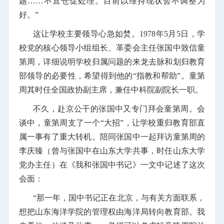
题……不宜仓促处理。目前以维持现状暂不调整为
好。”
这让学校主要领导心急如焚。1978年5月5日，学
校党的核心领导小组组长、革委会主任张国中致信童
第周，详细说明学校归属问题的来龙去脉和划归教育
部领导的必要性，希望得到他的“指教和帮助”。童第
周其时任全国政协副主席，兼任中科院副院长一职。
不久，赴京公干的张国中又专门拜会童第周。会
谈中，童第周支了一个“大招”，让学校重归教育部直
属一事有了重大转机。陪同张国中一起拜访童第周的
李庆臻（曾与张国中在山东大学共事，时任山东大学
党办主任）在《我和张国中书记》一文中记述了这次
会面：
“那一年，国中书记正在北京，与有关方面联系，
想把山东海洋学院的管理权由海洋局转向教育部。我