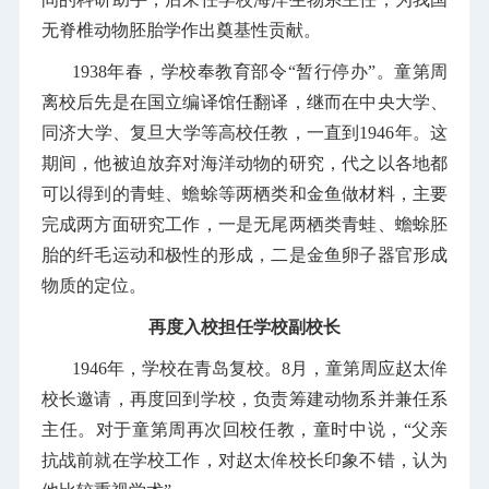
无脊椎动物胚胎学作出奠基性贡献。
1938年春，学校奉教育部令“暂行停办”。童第周
离校后先是在国立编译馆任翻译，继而在中央大学、
同济大学、复旦大学等高校任教，一直到1946年。这
期间，他被迫放弃对海洋动物的研究，代之以各地都
可以得到的青蛙、蟾蜍等两栖类和金鱼做材料，主要
完成两方面研究工作，一是无尾两栖类青蛙、蟾蜍胚
胎的纤毛运动和极性的形成，二是金鱼卵子器官形成
物质的定位。
再度入校担任学校副校长
1946年，学校在青岛复校。8月，童第周应赵太侔
校长邀请，再度回到学校，负责筹建动物系并兼任系
主任。对于童第周再次回校任教，童时中说，“父亲
抗战前就在学校工作，对赵太侔校长印象不错，认为