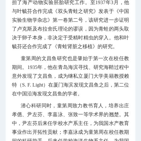
担了海产动物实验胚胎研究工作。至1937年3月，他
与叶毓芬合作完成《双头青蛙之研究》发表于《中国
实验生物学杂志》第一卷第二号，该研究进一步证明
了卢克斯及布拉舍氏理论的谬误，因为青蛙的两头取
决于卵子本身，非决定于受精时精虫的穿入。他和叶
毓芬还合作完成了《青蛙肾脏之移植》的研究。
童第周的文昌鱼研究也是肇始于第一次在校任教
期间。1935年，他在青岛海滨寻找、研究海鞘过程中
意外发现了文昌鱼，成为继私立厦门大学美籍教授赖
特（
S. F. Light
）在厦门海滨发现文昌鱼之后，第二位
在中国沿海发现文昌鱼的学者。
潜心科研同时，童第周致力教书育人，培养出庄
孝僡、尹左芬、李嘉泳、张致一等学术界的翘楚。其
中，尹左芬后来任学校水产系主任，为我国水产教育
事业作出开拓性贡献；李嘉泳成为童第周在校任教期
间的科研助手，后来任学校海洋生物系主任，为我国