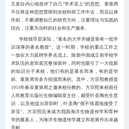
又发自内心地批评了自己“学术至上”的思想。童第周
不仅将这种思想贯彻到全校科研工作中去，而且以身
作则，不断调整自己的研究方向，注重理论与实践的
结合，注重为当时的社会和生产服务。
学校领导层深知，“著名的大学关键是靠有一批学
识深厚的著名教授”。这一时期，学校的重点工作之
一放在大力延聘学界名流上。除新中国成立前学校学
术队伍的老班底完整保留外，同时也吸引了一大批新
的知识分子来校，他们有的是慕名而来，有的是华
岗、童第周等多方招揽而来的。其中，方宗熙教授是
1953年春应童第周之邀来校任教的。方宗熙来校前任
人民教育出版社生物编辑室主任，颇受叶圣陶先生赏
识，以至他提出辞职时，叶圣陶“很不情愿地接受了
辞呈”。方宗熙后来成为我国海洋生物遗传学和育种
学的奠基人，为海洋生物遗传学建立和发展作出卓越
贡献。