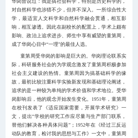
华岗曾说过：我是搞社会科学，特别是历史科学的，
对自然科学也涉猎不少，但并不深入。一所综合性大
学，最适宜人文科学和自然科学融会贯通，相互影
响，相互渗透。因此在副校长的配置上，学术上颇有
影响、政治上追求进步、师生中享有威望的童第周，
成了华岗心目中“一理”的最佳人选。
童第周受华岗的影响是巨大的。华岗理论联系实
际，科研服务社会的为学观念激发了童第周积极参加
社会主义建设的热情。童第周因为搞基础科学的缘
故，最初比较注重科学实验新发现和基础理论阐述，
追求的是一种较为单纯的学术价值和学术地位。受华
岗影响后，他的观念开始发生变化。1951年，童第周
在校刊发表了《适应国家需要，开展学术研究》一
文，提出“学校的研究工作应尽量与生产部门联系，
替他们解决各种具体问题”；1952年在《经过三反运
动队的教育，检讨我的思想与工作》一文中，童第周