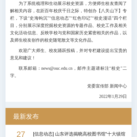
为了系统梳理和生动展示校史资源，方便师生校友查阅了
解相关内容，在距百年校庆千日之际，特创办【八关山下】专
栏，下设“史海钩沉”“信息动态”“红色印记”“校史漫话”四个栏
目，分别展示深度挖掘校史资源的专题作品、校史工作及相关
文化活动信息、反映学校与党和国家历史紧密相关的作品，以
及师生校友创作的校史随笔散文等文化作品。
欢迎广大师生、校友踊跃投稿，并对专栏建设提出宝贵的
意见和建议！
联系邮箱：news@ouc.edu.cn，邮件主题请标注“校史”二
字。
党委宣传部 新闻中心
2022年1月29日
最新发布
27
[
信息动态
]
山东评选揭晓高校图书馆“十大镇馆