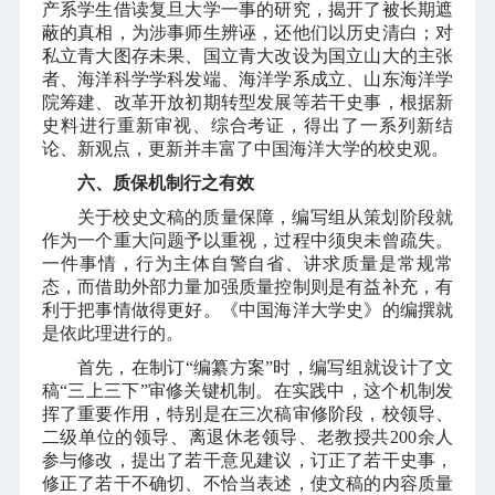
产系学生借读复旦大学一事的研究，揭开了被长期遮
蔽的真相，为涉事师生辨诬，还他们以历史清白；对
私立青大图存未果、国立青大改设为国立山大的主张
者、海洋科学学科发端、海洋学系成立、山东海洋学
院筹建、改革开放初期转型发展等若干史事，根据新
史料进行重新审视、综合考证，得出了一系列新结
论、新观点，更新并丰富了中国海洋大学的校史观。
六、质保机制行之有效
关于校史文稿的质量保障，编写组从策划阶段就
作为一个重大问题予以重视，过程中须臾未曾疏失。
一件事情，行为主体自警自省、讲求质量是常规常
态，而借助外部力量加强质量控制则是有益补充，有
利于把事情做得更好。《中国海洋大学史》的编撰就
是依此理进行的。
首先，在制订“编纂方案”时，编写组就设计了文
稿“三上三下”审修关键机制。在实践中，这个机制发
挥了重要作用，特别是在三次稿审修阶段，校领导、
二级单位的领导、离退休老领导、老教授共
200
余人
参与修改，提出了若干意见建议，订正了若干史事，
修正了若干不确切、不恰当表述，使文稿的内容质量