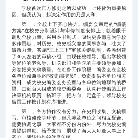
学校首次官方修史之所以成功，上述皆为重要原
因。但我认为，起决定作用的乃是人和。
第一，全校上下齐心协力。编委会审定的“编纂
方案”在校史形制设计与审修制度安排上，就着眼于
调动全校力量。采用丛书制式，吸纳更多愿意为学校
多作贡献，对历史、校史感兴趣的同事参与，壮大了
编撰力量。实施“三上三下”审修关键机制，各卷组建
了
30
人左右的审稿小组，由现任校领导、退出学校领
导岗位的老领导、机关部门和学院的主要领导参加，
分卷把关文稿质量。在准备工作阶段，编委会在全校
各单位设兼职的“校史编撰员”，负责提供本单位相关
资料，成为校史编委会办公室与各单位沟通联络的桥
梁。由近百人组成的校史编委会，认真行使编纂工作
决策机构职责，搭班子、把方向、定盘子，领导校史
编撰工作按计划有序推进。
第二，各方协作没有分力。在史料收集、文稿撰
写、审核修改等环节，但凡涉及单位之间相互配合、
需要协调之事，大家都不分份内份外，尽力为校史编
纂提供帮助、给予支持，展现了海大人每逢大事上下
齐心、团结协作的优良传统。