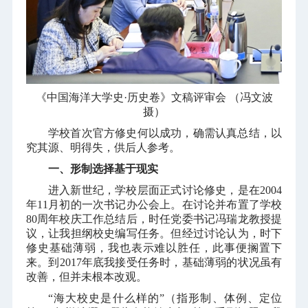
《中国海洋大学史·历史卷》文稿评审会 （冯文波
摄
）
学校首次官方修史何以成功，确需认真总结，以
究其源、明得失，供后人参考。
一、形制选择基于现实
进入新世纪，学校层面正式讨论修史，是在
2004
年
11
月初的一次书记办公会上。在讨论并布置了学校
80
周年校庆工作总结后，时任党委书记冯瑞龙教授提
议，让我担纲校史编写任务。但经过讨论认为，时下
修史基础薄弱，我也表示难以胜任，此事便搁置下
来。到
2017
年底我接受任务时，基础薄弱的状况虽有
改善，但并未根本改观。
“海大校史是什么样的”（指形制、体例、定位