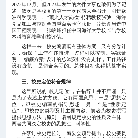
2022
年
12
月。但
2023
年发生的六件大事也破例做了记
述，依次是学校党的第十一次代表大会召开，引进欧
洲科学院院士、“顶尖人才岗位”特聘教授张弛，海洋
食品加工与控制全国重点实验室获批，薛长湖当选中
国工程院院士，张峻峰担任中国海洋大学校长与学校
本科教育教学审核评估。
这样一来，校史编纂既有整体方案，又有分卷计
划，确保了工作有序推进、过程可以控制。实践证
明，“编纂方案”设计的总体安排没有走样，工作路径
没有变轨，是切合实际的。总体目标也得以基本实
现。
三、校史定位符合规律
这里所说的“校史定位”，在措辞上并不严谨，只
是为了表述上的方便。它有两层意思，一是“思想定
位”，即校史编写的指导思想；另一个是“性质定
位”，即校史的类型及其主要内容。前者为校史撰写
提供思想方法与原则，后者规定校史的性质及主体，
两者共同决定校史的思想性、科学性。
在研讨校史定位时，编委会领导提出，校史要贯