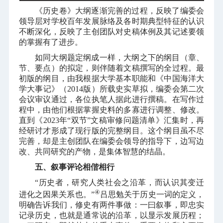
《历史卷》大纲逐渐完善的过程，反映了编委会
领导层对学校百年发展脉络及各时期典型特征的认识
不断深化，反映了主创团队对史稿体例及其记述要领
的掌握有了进步。
如同大纲题定纲成一样，大纲之下的纲目（章、
节、要点）的拟定，则伴随着文稿撰写的全过程。最
初版的纲目，由我根据大学基本职能和《中国海洋大
学大事记》（
2014
版）所载史实草拟，编委会第二次
会议审议通过，各位执笔人据此进行撰稿。在写作过
程中，由他们根据掌握史料的多寡进行调整、修改。
直到《
2023
年“双节”文稿审修问题清单》汇集时，再
经研讨才形成了现行版的完整纲目。这个纲目虽不尽
完善，却是主创团队在编委会领导的指导下，边写边
改、共同研究的产物，是集体智慧的结晶。
五、叙事评论相偕相行
“历史者，研究人类社会之沿革，而认识其变迁
④
进化之因果关系也。”
吕思勉关于历史一词的定义，
明确告诉我们，修史有两件事做：一曰叙事，即忠实
记录历史，也就是通常说的沿革，以显示发展历程；