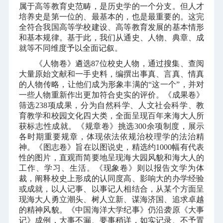
属于高等教育史范畴，是历史学的一个分支。但人才
培养史是第一位的、最基本的，也是最重要的。这完
全符合我国高等学校建设、高等教育发展的基本情形
和基本规律。基于此，我们从通史、人物、典章、成
就等不同维度予以全面记叙。
《人物卷》遴选
87
位校史人物，通过搜集、查阅
大量原始文献和一手史料，编撰出事真、言真、情真
的人物传略，让他们成为形象丰满的“这一个”，并对
一些人物重新作出更加符合史实的评价。《成果卷》
筛选
238
项成果，分为自然科学、人文社会科学、教
育教学和校园文化四大类，全面呈现百年来海大人所
获标志性成就。《规章卷》挑选
300
余项制度，展示
各时期重要规章，体现依法依规治校理学的法治精
神。《图志卷》旨在以图说史，精选约
1000
幅有代表
性的图片，直观而简要地呈现海大园风貌和海大人的
工作、学习、生活。《现象卷》则以报告文学为体
裁，阐释校史上形成的认同度高、影响大的办学经验
或成就，以人记事、以事记人相结合，从某个方面呈
现海大人勇立潮头、树人立新、谋海济国、追求卓越
的精神风貌。《中国海洋大学纪事》仍沿袭原《大事
记》成例，大事不漏、要事稍详，如实记录、不予置