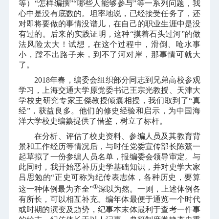
等）“怎样编撰”“哪些人能够参与”等一系列问题，我
心中是没有底数的。坦率地说，已经接受任务了，还
对即将要做的事情没谱儿，在自己的职业生涯中是没
有过的。后来的实践证明，这种“摸着石头过河”的做
法风险太大！试想，在这个过程中，滑倒、呛水事
小，蹚不出路子来，到不了河对岸，那事情可就大
了。
2018
年春，编委会组织部分同志到兄弟高校参观
学习，上海交通大学原党委书记王宗光教授、天津大
学校史研究专家王傑教授倾囊相授，我们取到了“真
经”，获益良多。他们的修史经验和启示，为中国海
洋大学校史编纂提供了借鉴，树立了标杆。
在分析、评估了校史资料、参编人员及其教育背
景和工作经历等情况后，与时任党委宣传部长陈鷟一
起草拟了一份参编人员名单，报编委会领导审定。与
此同时，我开始恶补历史学基础知识，并对史学大家
吕思勉的“正史可称为纪传表志体，各种历史，要算
①
这一种体例最为齐全”
深以为然。一则，上述体例各
有所长，可以相互补充。编年体最便于通览一个时代
或时期的演变及趋势，纪事本末体最利于查考一件事