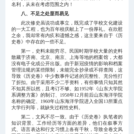
名利，从未在考虑范围之内！
八、不足之处显而易见
此次修史虽说功成事立，既完成了学校文化建设
的一大工程，也为百年校庆献上了一份厚礼。在欣慰
之余，我却常有内疚和遗憾之感，这主要来自于《历
史卷》中存在的一些不足。
第一，史料未能穷尽。民国时期学校大量的史料
散藏于济南、北京、南京、上海等地的档案馆，大都
没有电子化或公开出版。由于新冠疫情的影响和档案
管理法规的某些限制，未能完全抄录或不得查阅，这
导致《历史卷》中少数事件记述的完整性、充分性打
了折扣。由于采用不少二手资料，有些事情只知其然
不知其所以然，且考订不够。如
1952
年《山东大学院
系调整方案》的制订、
1958
年
12
月前后山东海洋学院
名称的确定、
1960
年山东海洋学院进入全国
13
所重点
大学行列等，就缺失过程性史料。
第二，文风不尽一致。由于《历史卷》执笔者的
知识背景、工作经历等方面的差异，他们在叙事方
式、语言表达和行文习惯上各有千秋，导致全卷文风