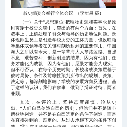
校史编委会举行全体会议
（
李华昌 摄
）
（一）关于“思想定位”把唯物史观和实事求是原
则贯穿于校史文稿中，突出的有两个方面：首先，在
叙事上，正确处理了群众与领导的历史地位问题。既
体现师生员工是创造学校历史的主体力量，也反映领
导集体或领导者在关键时刻所起到的重要作用。中国
海大之所以有今天，是一辈辈海大人筚路蓝缕、自强
不息、艰苦奋斗、创新创造的结果。因为有他们，任
务才能化为成就；因为有他们，愿景才能变为现实。
但不可否认，在每个历史时期，长校者或决策层基于
彼时局势、条件及前瞻性预判所作出的规划、决策、
决定等，都深刻地影响了学校的发展方向及进程。基
于这样的认识，我们在叙事上做到了辩证对待，两者
兼顾。
其次，在评论上，坚持态度谨慎，论从史
出。“人们自己创造自己的历史，但他们并不是随心
所欲地创造，并不是在自己选定的条件下创造，而是
在直接碰到的、既定的、从过去承继下来的条件下创
②
造。”
马克思的这一历史观，明白地启示我们，前人