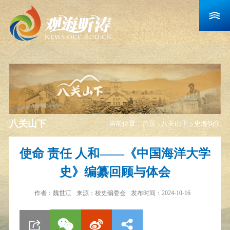
八关山下
当前位置：
首页
八关山下
史海钩沉
使命 责任 人和——《中国海洋大学
史》编纂回顾与体会
作者：
魏世江
来源：
校史编委会
发布时间：2024-10-16