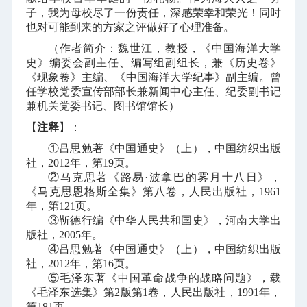
子，我为母校尽了一份责任，深感荣幸和荣光！同时
也对可能到来的方家之评做好了心理准备。
（
作者简介：魏世江，教授，《中国海洋大学
史》编委会副主任、编写组副组长，兼《历史卷》
《现象卷》主编、《中国海洋大学纪事》副主编。曾
任学校党委宣传部部长兼新闻中心主任、纪委副书记
兼机关党委书记、图书馆馆长
）
【
注释
】：
①吕思勉著《中国通史》（上），中国纺织出版
社，
2012
年，第
19
页。
②马克思著《路易·波拿巴的雾月十八日》，
《马克思恩格斯全集》第八卷，人民出版社，
1961
年，第
121
页。
③靳德行编《中华人民共和国史》，河南大学出
版社，
2005
年。
④吕思勉著《中国通史》（上），中国纺织出版
社，
2012
年，第
16
页。
⑤毛泽东著《中国革命战争的战略问题》，载
《毛泽东选集》第
2
版第
1
卷，人民出版社，
1991
年，
第
181
页。