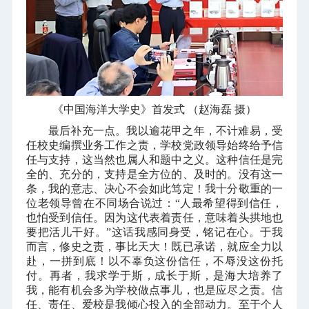
《中国海洋大学史》首发式 （赵海磊 摄
）
最后补充一点。我以逾花甲之年，不计难易，受
任校史编撰业务工作之责，学校党政领导始终给予信
任与支持，这当然也属人和题中之义。这种信任是完
全的、充分的，支持是全方位的、及时的。没有这一
条，我的意志、决心不会如此笃定！我十分敬重的一
位老领导曾在不同场合说过：“人最希望得到信任，
也怕受到信任。因为这代表着责任，意味着头拱地也
要把活儿干好。”这话我感同身受，铭记在心。于我
而言，修史之责，事比天大！既已承诺，就应全力以
赴，一拼到底！以不辜负这份信任，不辱没这份托
付。再者，我求学于斯，成长于斯，是海大培养了
我，能有机会多为学校做点事儿，也是应尽之责。信
任、责任、爱校是我倾心投入的全部动力。至于个人