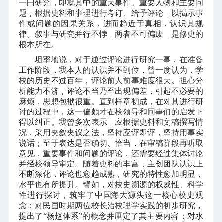
一曰研究，即就其中的重大事件、重要人物和主要问
题，根据史料和事理进行考订、给予评论，以揭示事
件或问题的因果关系，进而趋近于真相，认识其规
律。叙事与研究并行不悖，两者不可偏废，是修史的
根本所在。
坦率地说，对于通过评论进行研究一事，在准备
工作阶段，我本人的认识并不到位，曾一度认为，学
校的历史不过百年，评论前人前事难度很大。担心分
析能力不济，评论不当乃至出现偏差，引起不必要的
麻烦，思想包袱很重。直到样章初成，在对其进行研
讨的过程中，这一偏颇才在校领导和同事们的启发下
得以纠正。我曾多次表示，应根据史料和文稿撰写情
况，采用夹叙夹议之法，坚持应评即评，坚持用事实
说话；至于表达是否确切、恰当，在审稿阶段再听取
意见，重要事件和问题的评论，还需要经过集体讨论
并经校领导审定。随着史料的丰富，主创团队认识上
不断深化，评论也愈趋成熟，研究的特性愈加明显，
水平也有所提升。譬如，对校史溯源的权威性、科学
性进行探讨，筑牢了中国海大源头这一核心校史观
念；对民国时期两位校长治校理学实践的初步研究，
提出了“杨赵体系”的概念并厘定了其主要内容；对水