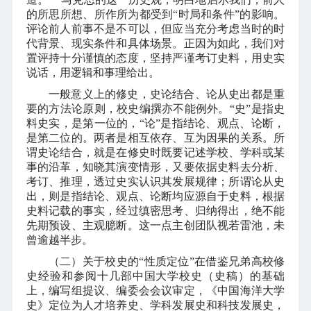
的所思所想、所作所为都受到“时局和条件”的影响。
评论前人前事不是不可以，但应当充分考虑当时的时
代背景、现实条件和具体场景。正因为如此，我们对
置评持十分谨慎的态度，坚持严谨考订史料，用史实
说话，用逻辑和事理给出。
一般意义上的修史，史论结合、论从史出都是重
要的方法论原则，校史编撰亦不能例外。“史”是指史
料史实，是第一位的，“论”是指结论、观点、论断，
是第二位的。两者是相互依存、互为因果的关系。所
谓史论结合，就是在修史时既要记述学校、学科或某
事的沿革，知晓其演变情形，又要依据史料去分析、
考订、推理，透过史实认识其发展规律；所谓论从史
出，则是指结论、观点、论断均应源自于史料，根据
史料记载的事实，经过缜密思考、归纳得出，绝不能
先期预设、主观臆断。这一点主创团队视若雷池，未
曾逾越半步。
（二）关于校史的“性质定位”在借鉴兄弟高校修
史经验和参阅十几部中国大学校史（史稿）的基础
上，编写组提议、编委会会议审定，《中国海洋大学
史》定位为人才培养史、学科发展史和科技发展史，