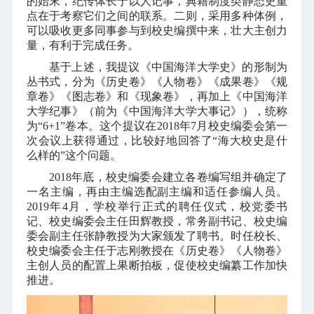
的始末，纪传体长于以人记事，典籍制度类静态史重
点在于考察它们之间的联系。二则，采用多种体例，
可以吸收更多同事参与到校史编撰中来，壮大主创力
量，有利于完成任务。
基于上述，我提议《中国海洋大学史》的形制为
丛书式，分为《历史卷》《人物卷》《成果卷》《规
章卷》《图志卷》和《现象卷》，再加上《中国海洋
大学纪事》（前为《中国海洋大学大事记》），统称
为“
6+1
”卷本。这个提议在
2018
年
7
月校史编委会第一
次会议上获得通过，比较好地回答了“海大校史是什
么样的”这个问题。
2018
年底，校史编委会建立各卷编写组并确定了
一名主编，再由主编选配副主编和适任参编人员。
2019
年
4
月，学校举行正式的聘任仪式，校党委书
记、校史编委会主任田辉教授，常务副书记、校史编
委会副主任张静教授为大家颁发了聘书。时任校长、
校史编委会主任于志刚教授在《历史卷》《人物卷》
主创人员的配置上果断拍板，促使校史编纂工作加快
推进。