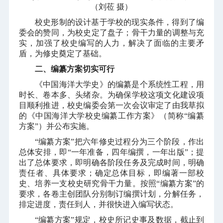
（刘莅 摄
）
校史形制的设计基于学校的现实条件，得到了编
委会的赞同，为校史定了盘子；骨干力量的调整与充
实，加强了校史编写的人力，解决了面临的主要矛
盾，为修史奠定了基础。
二、编纂方案切实可行
《中国海洋大学史》的编纂是个系统性工程，用
时长、卷本多、头绪杂。为确保学校这项文化建设项
目顺利推进，校史编委会第一次会议审定了由我草拟
的《中国海洋大学校史编纂工作方案》（简称“编纂
方案”）并公布实施。
“编纂方案”把六年修史过程分为三个阶段，作出
总体安排，即“一年准备，四年编撰，一年出版”；提
出了总体要求，即明确各阶段任务及完成时间，明确
责任者、具体要求；确定总体目标，即编著一部校
史、培养一支校史研究骨干力量。按照“编纂方案”的
要求，各卷主创团队分别制订编撰计划，分解任务，
排定进度，责任到人，并很快进入编写状态。
“编纂方案”规定，校史所记史事及数据，截止到