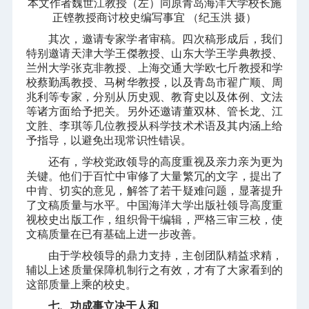
本文作者魏世江教授（左）同原青岛海洋大学校长施
正铿教授商讨校史编写事宜 （纪玉洪 摄
）
其次，邀请专家学者审稿。四次稿形成后，我们
特别邀请天津大学王傑教授、山东大学王学典教授、
兰州大学张克非教授、上海交通大学欧七斤教授和学
校蔡勤禹教授、马树华教授，以及青岛市翟广顺、周
兆利等专家，分别从历史观、教育史以及体例、文法
等诸方面给予把关。另外还邀请董双林、管长龙、江
文胜、李琪等几位教授从科学技术术语及其内涵上给
予指导，以避免出现常识性错误。
还有，学校党政领导的高度重视及亲力亲为更为
关键。他们于百忙中审修了大量繁冗的文字，提出了
中肯、切实的意见，解答了若干疑难问题，显著提升
了文稿质量与水平。中国海洋大学出版社领导高度重
视校史出版工作，组织骨干编辑，严格三审三校，使
文稿质量在已有基础上进一步改善。
由于学校领导的鼎力支持，主创团队精益求精，
辅以上述质量保障机制行之有效，才有了大家看到的
这部质量上乘的校史。
七、功成事立决于人和