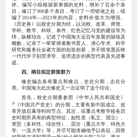
评。编写小组根据新掌握的史料，增补了百余个条
目，修订了
900
多个条目，考订了一些错讹之处，续
编了
2014
年—
2023
年的内容，史料价值大为增强。
《历史卷》以校史分期为经，以治校、改革、师资、
学科、教学、科研、条件、红色记忆与党的建设等为
纬，纵横结合，记述了中国海大近百年发展的脉络及
概貌，记录了一辈辈师者教书育人、潜心学术、科学
研究和服务社会诸方面的创造创新，并不惜笔墨反映
一代代学子刻苦求学、追求进步的典型代表及先进事
迹。
四、纲目拟定群策群力
修史编志各有重点和难点，史在分期，志在分
类。中国海大此次修史又一次证明了这个结论。
首先，校史分期要参照《中华人民共和国史》
③
《中国共产党史》的分期，主要有新中国成立、改
革开放启幕等时间节点。其次，应重点考察学校各历
史时期所具有的典型特征，如性质（私立、国立）、
类型（多科性、综合性）、层次（重点大学、特色大
学、一流大学）等，并尽可能准确地予以表征，回答
好学校在该时期是一所“什么样的大学”之问。再次，