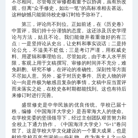
不尽相同。尽管每次审修都着重予以协调，虽有所改
观，但离“众手修史，如出一笔”的高标准相去甚远。
这种缺憾只能留待校史修订时给予弥补了。
第三，评论尚不到位。正如前述，在《历史卷》
中置评，我们持十分谨慎的态度。这还涉及历史学理
论与方法，姑且不论。我们能做并着重做好的有三
点：一是坚持论从史出，让史料和事实说话；二是持
论公允，不溢美不贬低；三是考订严谨，用权威史
料、用逻辑和事理给出。尽管如此，由于本人水平所
限，客观上用于文稿撰写、审修的时间并不充分，难
免斟酌、研究不够，在评论的准确性、深刻性等方面
不尽如人意。另外，鉴于对历史事件、历史人物的评
论一向是件极为敏感且复杂的事情，文稿中应当置评
而未落实之处，在校史各时期都能找到。这也有待后
来修订时进行完善。
盛世修史是中华民族的优良传统。学校已届十
秩，编修《中国海洋大学史》是吾辈海大人的使命。
在学校党委的坚强领导下，经过主创团队艰苦努力和
全校上下通力协作，《中国海洋大学史》“
6+1
”卷问
世了。这是学校大学文化建设的一个重大成果，也是
献给学校百年华诞的一份礼物。作为海大人之一分