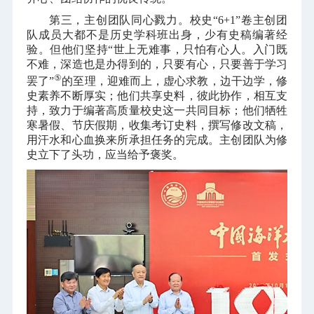
第三，主创团队同心戮力。校史“
6+1
”卷主创团
队成员大都不是历史学科班出身，少有史稿编著经
验。但他们坚持“世上无难事，只怕有心人。入门既
不难，深造也是办得到的，只要有心，只要善于学习
⑤
罢了”
的至理，迎难而上，虚心求教，边干边学，修
史素养不断厚实；他们共享史料，彼此协作，相互支
持，致力于编著高质量校史这一共同目标；他们牺牲
寒暑假、节庆假期，收集考订史料，撰写修改文稿，
用汗水和心血换来所承担任务的完成。主创团队为修
史立下了头功，应当给予褒奖。