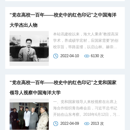
更加坚强有力。健全完善学校党委、二
创办的第一所本科起点的现代大学。学
级党组织、基层党支部、党员“四位一
校以“教授高深学术，养成硕学宏材，应
“党在高校一百年——校史中的红色印记”之中国海洋
体”的组织工作体系，提...
国家需要”为宗旨，坚持党的领导，全面
贯彻党的教育方针，紧扣国家战略需
大学杰出人物
求，扎根中国大地办大学，走出了一条
本站讯建校以来，海大人秉承“教授高深
建设世界一流大学的特色之路。历经近
学术，养成硕学宏材，应国家需要”的创
百年风雨，中国海洋大学始终初心如
校宗旨，筚路蓝缕，以启山林。赫崇
磐、使命在肩。20世纪20年代，罗荣
本，创建了中国教育史上第一个物理海
桓、彭明晶、张沈川等进步学生积极组
2022-04-10
6130
次
洋学专业和海洋气象学专业，培养了一
织学生声援工人运动，为日后开展革命
大批忠于海洋事业的实干家、理论家和
工作奠定了基础。1931年，学校的第一
管理者，开拓了新中国海洋事业。文圣
个党支部成立。1932年，在...
常，首次提出解析形式的风浪频谱，撰
“党在高校一百年——校史中的红色印记”之党和国家
写了国内外第一部海浪专著《海浪原
理》。管华诗，首创了我国第一个现代
领导人视察中国海洋大学
海洋药物藻酸双酯钠，构建了国内外第
一、党和国家领导人来校视察在出席上
一个海洋糖库，主持编著了我国首部大
海合作组织青岛峰会后，习近平总书记
型海洋药物典籍《中华海洋本草》。宋
开始在山东考察。2018年6月12日，习近
微波，主要从事纤毛虫原生动物分类
平总书记来到青岛海洋科学与技术试点
学、系统学和细胞学研究，领导开创了
2022-04-09
2013
次
国家实验室，了解实验室研究重大前沿
全球海洋纤毛虫多样性研究的新局面。