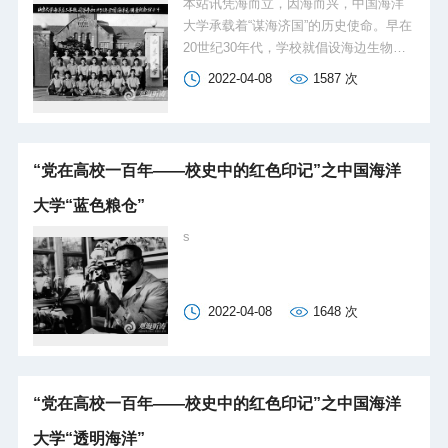
本站讯凭海而立，因海而兴，中国海洋
交流，保障国家海洋权益和海洋资源安
大学承载着“谋海济国”的历史使命。早在
全，促进海洋事业和谐可持续发展都具
20世纪30年代，学校就倡设海边生物
有十分重要的意义。中国...
学、海洋学、气象学等涉海学科，矢志
2022-04-08
1587
次
在海洋科学领域报国图强。即使经历了
抗日战争、解放战争，学校也没有停
止“浩海求索”的步伐，还吸引了童第周、
赫崇本等一大批爱国科学家投入祖国母
“党在高校一百年——校史中的红色印记”之中国海洋
亲怀抱。党和国家十分重视海洋事业发
展：1960年，国家在经济困难的情况下
大学“蓝色粮仓”
仍支持学校建造海洋调查船；1999年，
s
当国家推行高等院校调整合并，学校面
临发展道路的重大抉择时，党和国家领
导人明确支持学校保留发展海洋特色。
学校始终拥护党的领导，听党话，跟党
2022-04-08
1648
次
走，以“造就国家海洋事业的领军人才和
骨干力量”为特殊使命，创新人才培养能
力持续提升，一...
“党在高校一百年——校史中的红色印记”之中国海洋
大学“透明海洋”