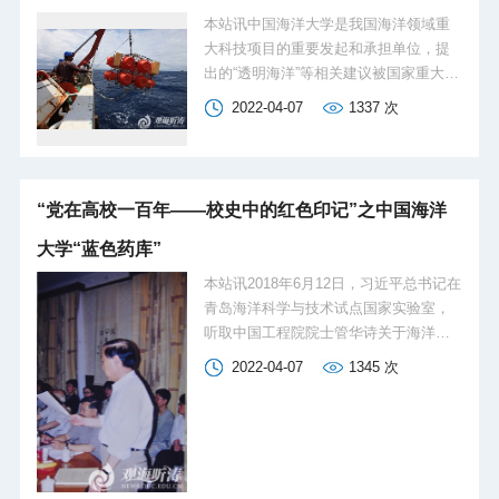
本站讯中国海洋大学是我国海洋领域重
大科技项目的重要发起和承担单位，提
出的“透明海洋”等相关建议被国家重大科
技计划采纳。西太平洋—南海—印度洋
2022-04-07
1337
次
是关乎国家资源、环境、气候和国防安
全的核心战略海区，实时或准实时地获
取这一海区不同空间尺度的海洋环境信
息，预测未来特定时期内海洋环境、气
“党在高校一百年——校史中的红色印记”之中国海洋
候及资源的变化，实现海洋状态透明、
过程透明、变化透明，使海洋成为“透明
大学“蓝色药库”
海洋”，是建设海洋强国的重要战略保
本站讯2018年6月12日，习近平总书记在
障。因此，实施“透明海洋”计划是追赶乃
青岛海洋科学与技术试点国家实验室，
至引领世界海洋科技发展的重大战略任
听取中国工程院院士管华诗关于海洋药
务。2014年6月，“东方红2”船在南海布放
物研发情况的介绍。总书记指出，海洋
潜标。2020年8月，“东方红3”船在全球最
2022-04-07
1345
次
经济、海洋科技将来是一个重要主攻方
深海域——马里亚纳海沟“挑战者深渊”使
向，从陆域到海域都有我们未知的领
用CTD绞车进行36瓶位温盐深剖面仪
域，有很大的潜力。管华诗说，自己的
10500米...
梦想就是打造中国的“蓝色药库”。总书记
表示：“这是我们共同的梦想！”早在1985