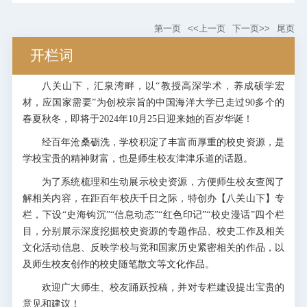
年，管华诗带领团队研制了我国第一个
现代海洋新药--用于治疗心脑血管疾病的
第一页
<<上一页
下一页>>
尾页
藻酸双酯钠（PSS）。自此，中国海洋
大学的海洋药物研究领域逐步发展成为
开栏词
完整的科学研究体系。2010年，由中国
海洋大学申报、中国工程院院士管华诗
八关山下，汇泉湾畔，以“教授高深学术，养成硕学宏
领衔完成的发明项目“海洋特征寡糖的制
材，应国家需要”为创校宗旨的中国海洋大学已走过90多个的
备技术(糖库构建)与应用开发”，该项目
春夏秋冬，即将于2024年10月25日迎来她的百岁华诞！
构建了国内...
经百年沧桑砺洗，学校积淀了丰富而厚重的校史资源，是
学校宝贵的精神财富，也是师生校友津津乐道的话题。
为了系统梳理和生动展示校史资源，方便师生校友查阅了
解相关内容，在距百年校庆千日之际，特创办【八关山下】专
栏，下设“史海钩沉”“信息动态”“红色印记”“校史漫话”四个栏
目，分别展示深度挖掘校史资源的专题作品、校史工作及相关
文化活动信息、反映学校与党和国家历史紧密相关的作品，以
及师生校友创作的校史随笔散文等文化作品。
欢迎广大师生、校友踊跃投稿，并对专栏建设提出宝贵的
意见和建议！