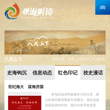
八关山下
当前位置：
首页
八关山下
红色印记
史海钩沉
信息动态
红色印记
校史漫话
世纪海大 谋海济国
黄海的波涛鸣奏着岁月的乐章，崂
山的青松眺望着新年的曙光。值此送故
迎新的美好时刻，我们代表学校党委和