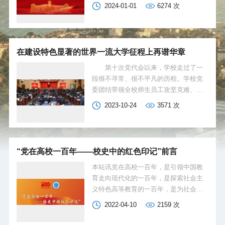
行政，向全校广大教职员工和莘莘学子
2024-01-01
6274
次
致以亲切的问候，向长期以来关心支持
学校事业发展的各级领导和各界朋友致
以衷心的感谢，向离退休老同志和海内
外校友致以诚挚的祝福！
在建设特色显著的世界一流大学征程上再谱华章
第十次党代会以来，学校走过了一
段很不寻常、很不平凡的历程。学校党
委团结带领全校师生员工攻坚克难、拼
搏进取，在破解事业改革发展中的难
2023-10-24
3571
次
题、推进事关长远的大事要事、解决师
生急难愁盼的问题、防范化解风险挑战
等方面，取得了一系列突破性进展和标
志性成果，学校综合实力显著提升，一
“党在高校一百年——校史中的红色印记”前言
流大学建设迈向新高度。 党对学校
的领导和建设得到全面加强。充分发挥
本站讯党在高校一百年，是引领中国教
党委把方向、管大局、作决策、抓班
育走向现代化的一百年，是探索社会主
子、带队伍、保落实作用，完成学校行
义特色高等教育的一百年，是为社会主
政班子换届，修订学校章程和议事决策
义事业培养代代人才的一百年，是在科
2022-04-10
2159
次
规则，编制“十四五”事 业发展规划和一
研领域拓荒创新的一百年。中国海洋大
流大学建设方案，党对学校的全面领导
学创建于1924年，是国人在齐鲁大地上