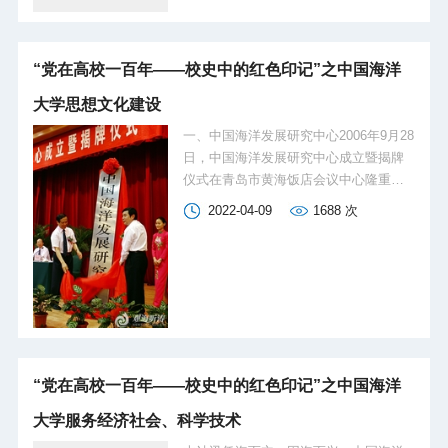
科学问题、系统布局和自主研发海洋高
李华军，创新了海洋平台检测与减振及
端装备、推进海洋军民融合等情况。
修复加固技术，攻克了海洋...
1986年4月3日，国务院副总理万里（右
“党在高校一百年——校史中的红色印记”之中国海洋
二）来校视察。1989年4月25日，全国人
大常务委员会副委员长周谷城（右）来
大学思想文化建设
校视察。1990年6月20日，国务委员李铁
一、中国海洋发展研究中心2006年9月28
映（左五）来校视察。1997年4月5日，
日，中国海洋发展研究中心成立暨揭牌
国务院副总理李岚清（中）来校视察。
仪式在青岛市黄海饭店会议中心隆重举
2006年5月11日，国务委员陈至立（中）
行。国家海洋局海洋发展战略研究所和
考察“东方红2”船。2006年5月21日，全
2022-04-09
1688
次
中国海洋大学海洋发展研究院的研究人
国人大常委会副委员长韩启德（中）来
员是中国海洋发展研究中心的基本研究
校视察。2017年6月5日，中共中央政治
力量。中心还邀请了中国海洋大学各有
局委员、国务院副总...
关单位专家教授，国家海洋局系统各单
位专家型领导和学者，沿海省市海洋部
门专家型领导，各高等学府有关专家，
国家有关部门和研究机构的专家为特邀
研究员。中国海洋发展研究中心的成
“党在高校一百年——校史中的红色印记”之中国海洋
立，对于有效整合海洋界的人力资源，
大学服务经济社会、科学技术
调动各方面的工作积极性，发挥集体的
智慧优势，加强海洋研究领域的合作与