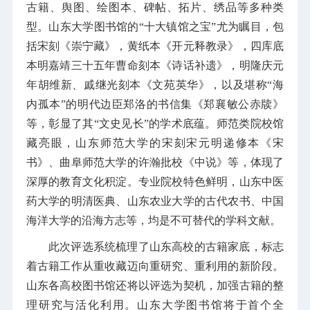
古籍、舆图、绘图本、碑帖、拓片、绣品等多种类
型。山东大学图书馆的“十大镇馆之宝”尤为瞩目，包
括宋刻《崇宁藏》，黄纸本《开元释教录》，四库底
本明嘉靖三十五年曹命刻本《诗话补遗》，明隆庆元
年胡维新、戚继光刻本《文苑英华》，以及堪称“海
内孤本”的明代边臣郑洛的书信集《郑襄敏公赤牍》
等，彰显了其“文史见长”的学术底蕴。师范类院校馆
藏亮眼，山东师范大学的宋刻宋元明递修本《宋
书》、曲阜师范大学的许瀚批校《中说》等，体现了
深厚的教育文化积淀。专业院校特色鲜明，山东中医
药大学的明清医典、山东农业大学的古代农书、中国
海洋大学的沿海方志等，均是不可替代的学科文献。
此次评选系统梳理了山东高校的古籍家底，标志
着古籍工作从重收藏迈向重研究、重利用的新阶段。
山东各高校图书馆还将以评选为契机，加强古籍的整
理研究与活化利用。山东大学图书馆将于首个全