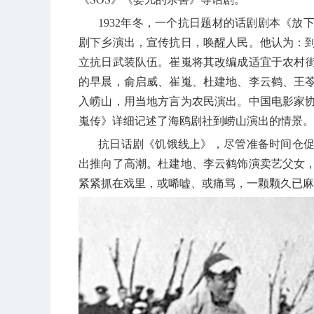
1932
年冬，一个抗日题材的话剧剧本《放
剧下乡演出，宣传抗日，唤醒人民。他认为：
立抗日武装队伍。崔嵬将其改编成适宜于农村
的早晨，俞启威、崔嵬、杜建地、李云鹤、王
入崂山，用当地方言为农民演出。中国电影家
嵬传》详细记述了海鸥剧社到崂山演出的情景。
抗日话剧《饥饿线上》，尽管准备时间仓
出推向了高潮。杜建地、李云鹤饰演卖艺父女
紧紧抓在戏里，或唏嘘、或痛骂，一颗颗久已麻