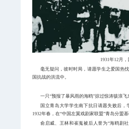
1931
年
12
月，
毫无疑问，彼时时局，请愿学生之爱国热
国抗战的洪流中。
一只“预报了暴风雨的海鸥”掠过惊涛骇浪飞
国立青岛大学学生南下抗日请愿失败后，
1932
年春，在“中国左翼戏剧家联盟”青岛分盟
俞启威、王林和崔嵬被后人誉为“海鸥剧