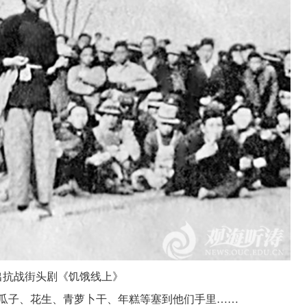
出抗战街头剧《饥饿线上》
瓜子、花生、青萝卜干、年糕等塞到他们手里……