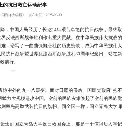
上的抗日救亡运动纪事
中国海洋大学报》
发布时间：2025-09-13
投降，中国人民经历了长达
14
年艰苦卓绝的抗日战争，最终取
世界反法西斯战争胜利作出重大贡献。在中华民族伟大抗战的
国难，谱写了一曲曲慷慨悲壮的历史赞歌，成为中华民族伟大
人民抗日战争暨世界反法西斯战争胜利
80
周年纪念日，站在新
毅前行。
一
震惊中外的九一八事变。面对日寇的侵略，国民党政府“抱不
用武力大规模进攻中国。空前的民族灾难唤起了空前的民族觉
党则率先高举武装抗日的旗帜。同全国一样，国立青岛大学师
光聚焦到国立青岛大学反日救国会上，那是一个值得后人牢记