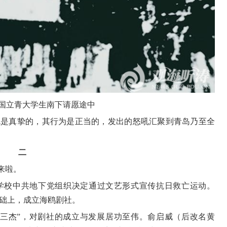
国立青大学生南下请愿途中
忱是真挚的，其行为是正当的，发出的怒吼汇聚到青岛乃至全
二
来啦。
学校中共地下党组织决定通过文艺形式宣传抗日救亡运动。
基础上，成立海鸥剧社。
社三杰”，对剧社的成立与发展居功至伟。俞启威（后改名黄