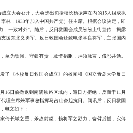
会成立大会召开，大会选出包括校长杨振声在内的
15
人组成执
名李林，
1933
年加入中国共产党）任主席。根据会议决定，即
力，一致对外”。随后，反日救国会成员纷纷上街宣传，揭露
捐支援东北义勇军。反日救国会还致电张学良将军，主张国内
忱，至为钦佩。守疆有责，敢惜捐躯，拜领箴言，倍忍共勉。
刊发了《本校反日救国会成立》的校闻和《国立青岛大学反日
月
16
日前撤退到南满铁路区域内，遭日方拒绝，反而于
11
月
府代理主席兼军事总指挥马占山奋起抗日。闻讯后，反日救国
，电文如下：
国家倚长城之重，杀敌前驱，赖将军之勠力，奋臂后援，实薄