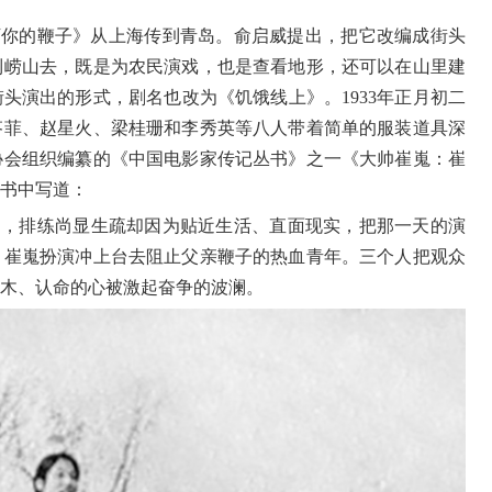
下你的鞭子》从上海传到青岛。俞启威提出，把它改编成街头
到崂山去，既是为农民演戏，也是查看地形，还可以在山里建
街头演出的形式，剧名也改为《饥饿线上》。
1933
年正月初二
苓菲、赵星火、梁桂珊和李秀英等八人带着简单的服装道具深
协会组织编纂的《中国电影家传记丛书》之一《大帅崔嵬：崔
书中写道：
促，排练尚显生疏却因为贴近生活、直面现实，把那一天的演
，崔嵬扮演冲上台去阻止父亲鞭子的热血青年。三个人把观众
木、认命的心被激起奋争的波澜。