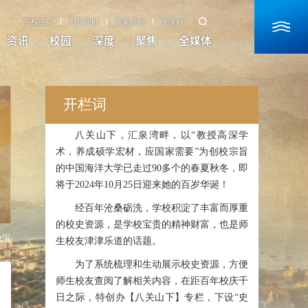
学校主页
旧版回顾
我要投稿
无障碍
资讯
校园
深度
聚焦
全媒体
开栏词
八关山下，汇泉湾畔，以“教授高深学
术，养成硕学宏材，应国家需要”为创校宗旨
的中国海洋大学已走过90多个的春夏秋冬，即
将于2024年10月25日迎来她的百岁华诞！
经百年沧桑砺洗，学校积淀了丰富而厚重
的校史资源，是学校宝贵的精神财富，也是师
钩沉
生校友津津乐道的话题。
为了系统梳理和生动展示校史资源，方便
师生校友查阅了解相关内容，在距百年校庆千
日之际，特创办【八关山下】专栏，下设“史