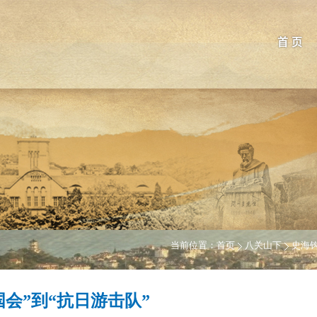
首 页
当前位置：
首页
八关山下
史海
国会”到“抗日游击队”