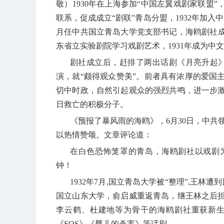
敬）
1930
年在上海参加“中国左翼戏剧家联盟”
联系，促成成立“剧联”青岛分盟，
1932
年加入中
月任中共国立青岛大学党支部书记，海鸥剧社
东省立实验剧院学习戏剧艺术，
1931
年成为中文
剧社成立后，赶排了两出话剧《月亮升起
演，就“颇得观众赞美”。前者具有浓厚的爱国
切中时政，自然引起观众的强烈共鸣，进一步
日救亡的积极分子。
《预报了暴风雨的海鸥》，
6
月
30
日，中共
以热情赞颂。文章评论道：
在白色恐怖笼罩的青岛，海鸥剧社以戏剧
钟！
1932
年
7
月
,
国立青岛大学被“整理”
,
王林遭到
国立山东大学，俞启威重返青岛，继王林之后
李云鹤、杜建地等为骨干的海鸥剧社重获新
《
SOS
》《婴儿的杀害》等话剧。