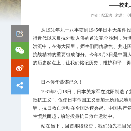
——校史
作者：
纪玉洪
来源：
《
从
1931
年九一八事变到
1945
年日本无条件
得近代以来反抗外敌入侵的首次完全胜利，为
洪流中，在海大园里，师生们同仇敌忾、共赴
抗战精神的重要组成部分。今年
9
月
3
日是中国
的历史起点上，让我们铭记历史，维护和平，勇
日本侵华蓄谋已久！
1931
年
9
月
18
日，日本关东军在沈阳制造了
抵抗主义”，促使日本帝国主义更加无所顾忌地
醒，抗日救亡运动在全国迅速兴起。中国共产
生愤然而起，纷纷投身抗日救亡运动中。
站在当下，回首那段校史，我们须先把目