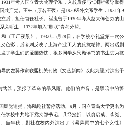
，
1931
年考入国立青大物理学系，入校后便与“剧联”领导取得
国共产党。王林（原名王弢）是
1930
级外文系学生，
1931
年
9
成立后，担任首任社长。崔嵬曾于
1930
年考入赵太侔创办的山
系旁听生，
1932
年加入“剧联”青岛分盟。
》和《工厂夜景》。
1932
年
5
月
28
日，在学校小礼堂第一次公
主义色彩，后者则反映了上海产业工人的反抗精神。两出话剧
激发了学生们的爱国热忱，很多同学从只顾读书的书生变为抗
领导的左翼作家联盟机关刊物《文艺新闻》以此为题
,
对演出予
为武器，预报了革命的暴风雨。他们的声音，是黑暗中的警
国民党追捕，海鸥剧社暂停活动。
9
月，国立青岛大学更名为
担任学校中共地下党支部书记。几经挫折，以俞启威、崔嵬、
生。当年秋，剧社在校内外演出了《暴风雨中的七个女性》