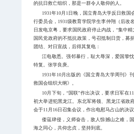
的抗日救亡组织，那是一群令人敬仰的人。
1931
年
10
月
1
日晚，国立青岛大学反日救国
行委员会，
1931
级教育学院学生李仲翔（后改
日发电京粤，要求国民政府停止内战，“集中精
国民党政府的不抵抗政策，号召抵制日货，募
团结、对日宣战，后得其复电：
江电敬悉。强邻暴行，耻大辱深，爱国挚
特复。张学良庚。
1931
年
10
月出版的《国立青岛大学周刊》
救国会组织大纲》。
10
月下旬，“国联”作出决议，要求日军在
11
初大举进犯黑龙江。东北军将领、黑龙江省政
会于
11
月
16
日召集会议，作出电慰马占山的决议
倭寇肆侵，义师奋击，敌人惊撼山之难，
海之同心，共仰忠贞，坚持到底。