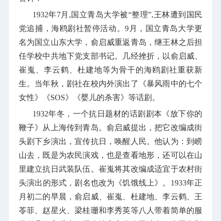
1932
年
7
月
,
国立青岛大学被“整理”
,
王林遭到国民
党追捕，海鸥剧社暂停活动。
9
月，国立青岛大学更
名为国立山东大学，俞启威重返青岛，继王林之后担
任学校中共地下党支部书记。几经挫折，以俞启威、
崔嵬、李云鹤、杜建地等为骨干的海鸥剧社重获新
生。当年秋，剧社在校内外演出了《暴风雨中的七个
女性》《
SOS
》《婴儿的杀害》等话剧。
1932
年冬，一个抗日题材的话剧剧本《放下你的
鞭子》从上海传到青岛。俞启威提出，把它改编成街
头剧下乡演出，宣传抗日，唤醒人民。他认为：到崂
山去，既是为农民演戏，也是查看地形，还可以在山
里建立抗日武装队伍。崔嵬将其改编成适宜于农村街
头演出的形式，剧名也改为《饥饿线上》。
1933
年正
月初二的早晨，俞启威、崔嵬、杜建地、李云鹤、王
苓菲、赵星火、梁桂珊和李秀英等八人带着简单的服