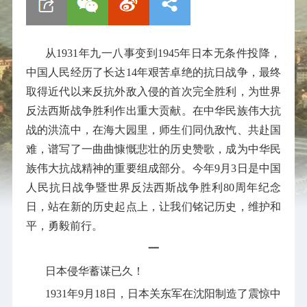
从
1931
年九一八事变到
1945
年日本无条件投降，
中国人民经历了长达
14
年艰苦卓绝的抗日战争，最终
取得近代以来反抗外敌入侵的首次完全胜利，为世界
反法西斯战争胜利作出重大贡献。在中华民族伟大抗
战的洪流中，在海大园里，师生们同仇敌忾、共赴国
难，谱写了一曲曲慷慨悲壮的历史赞歌，成为中华民
族伟大抗战精神的重要组成部分。今年
9
月
3
日是中国
人民抗日战争暨世界反法西斯战争胜利
80
周年纪念
日，站在新的历史起点上，让我们铭记历史，维护和
平，勇毅前行。
一
日本侵华蓄谋已久！
1931
年
9
月
18
日，日本关东军在沈阳制造了震惊中