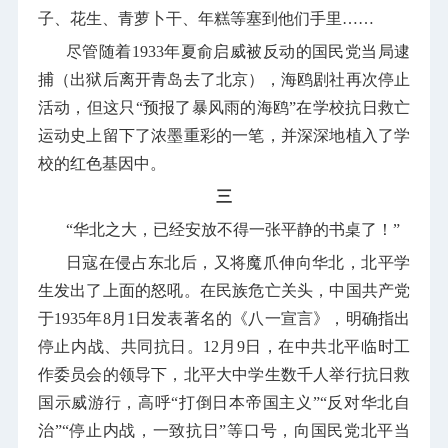
子、花生、青萝卜干、年糕等塞到他们手里……
尽管随着
1933
年夏俞启威被反动的国民党当局逮
捕（出狱后离开青岛去了北京），海鸥剧社再次停止
活动，但这只“预报了暴风雨的海鸥”在学校抗日救亡
运动史上留下了浓墨重彩的一笔，并深深地植入了学
校的红色基因中。
三
“华北之大，已经安放不得一张平静的书桌了！”
日寇在侵占东北后，又将魔爪伸向华北，北平学
生发出了上面的怒吼。在民族危亡关头，中国共产党
于
1935
年
8
月
1
日发表著名的《八一宣言》，明确指出
停止内战、共同抗日。
12
月
9
日，在中共北平临时工
作委员会的领导下，北平大中学生数千人举行抗日救
国示威游行，高呼“打倒日本帝国主义”“反对华北自
治”“停止内战，一致抗日”等口号，向国民党北平当