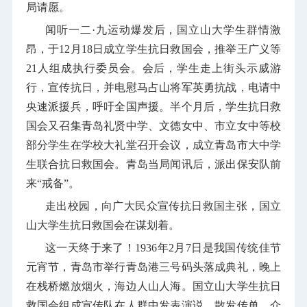
局请愿。
闻听一二·九运动爆发后，国立山大学生群情激
昂，于
12
月
18
日成立学生抗日救国会，推举王广义等
21
人组成执行委员会。会后，学生走上街头示威游
行，宣传抗日，并电慰马占山将军英勇抗战，电请中
央速派援兵，呼吁全国声援。半个月后，学生抗日救
国会又召集青岛礼贤中学、文德女中、市立女中等校
部分学生在学校大礼堂召开会议，成立青岛市大中学
生联合抗日救国会。青岛当局闻讯后，派出保安队前
来“戒备”。
走出校园，向广大民众宣传抗日救国主张，国立
山大学生抗日救国会在谋划着。
这一天终于来了！
1936
年
2
月
7
日是我国传统佳节
元宵节，青岛市举行青岛港三号码头落成典礼，晚上
在栈桥燃放烟火，海边人山人海。国立山大学生抗日
救国会组成宣传队在人群中发表演说，散发传单，介