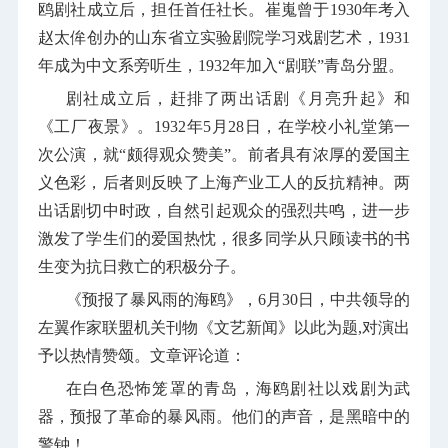
鸥剧社成立后，担任首任社长。崔嵬曾于
1930
年考入
赵太侔创办的山东省立实验剧院学习戏剧艺术，
1931
年成为中文系旁听生，
1932
年加入“剧联”青岛分盟。
剧社成立后，赶排了两出话剧《月亮升起》和
《工厂夜景》。
1932
年
5
月
28
日，在学校小礼堂第一
次公演，就“颇得观众赞美”。前者具有浓厚的爱国主
义色彩，后者则反映了上海产业工人的反抗精神。两
出话剧切中时政，自然引起观众的强烈共鸣，进一步
激发了学生们的爱国热忱，很多同学从只顾读书的书
生变为抗日救亡的积极分子。
《预报了暴风雨的海鸥》，
6
月
30
日，中共领导的
左翼作家联盟机关刊物《文艺新闻》以此为题
,
对演出
予以热情赞颂。文章评论道：
在白色恐怖笼罩的青岛，海鸥剧社以戏剧为武
器，预报了革命的暴风雨。他们的声音，是黑暗中的
警钟！