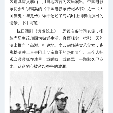
装道具深入崂山，用当地方言为农民演出。中国电影
家协会组织编纂的《中国电影家传记丛书》之一《大
帅崔嵬：崔嵬传》详细记述了海鸥剧社到崂山演出的
情景。书中写道：
抗日话剧《饥饿线上》，尽管准备时间仓促，排
练尚显生疏却因为贴近生活、直面现实，把那一天的
演出推向了高潮。杜建地、李云鹤饰演卖艺父女，崔
嵬扮演冲上台去阻止父亲鞭子的热血青年。三个人把
观众紧紧抓在戏里，或唏嘘、或痛骂，一颗颗久已麻
木、认命的心被激起奋争的波澜。