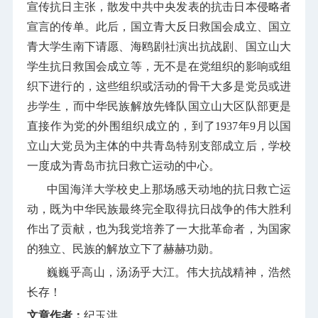
宣传抗日主张，散发中共中央发表的抗击日本侵略者
宣言的传单。此后，国立青大反日救国会成立、国立
青大学生南下请愿、海鸥剧社演出抗战剧、国立山大
学生抗日救国会成立等，无不是在党组织的影响或组
织下进行的，这些组织或活动的骨干大多是党员或进
步学生，而中华民族解放先锋队国立山大区队部更是
直接作为党的外围组织成立的，到了
1937
年
9
月以国
立山大党员为主体的中共青岛特别支部成立后，学校
一度成为青岛市抗日救亡运动的中心。
中国海洋大学校史上那场感天动地的抗日救亡运
动，既为中华民族最终完全取得抗日战争的伟大胜利
作出了贡献，也为我党培养了一大批革命者，为国家
的独立、民族的解放立下了赫赫功勋。
巍巍乎高山，汤汤乎大江。伟大抗战精神，浩然
长存！
文章作者：
纪玉洪