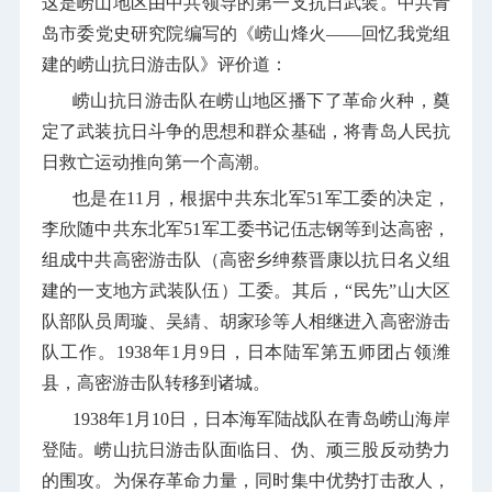
这是崂山地区由中共领导的第一支抗日武装。中共青
岛市委党史研究院编写的《崂山烽火——回忆我党组
建的崂山抗日游击队》评价道：
崂山抗日游击队在崂山地区播下了革命火种，奠
定了武装抗日斗争的思想和群众基础，将青岛人民抗
日救亡运动推向第一个高潮。
也是在
11
月，根据中共东北军
51
军工委的决定，
李欣随中共东北军
51
军工委书记伍志钢等到达高密，
组成中共高密游击队（高密乡绅蔡晋康以抗日名义组
建的一支地方武装队伍）工委。其后，“民先”山大区
队部队员周璇、吴綪、胡家珍等人相继进入高密游击
队工作。
1938
年
1
月
9
日，日本陆军第五师团占领潍
县，高密游击队转移到诸城。
1938
年
1
月
10
日，日本海军陆战队在青岛崂山海岸
登陆。崂山抗日游击队面临日、伪、顽三股反动势力
的围攻。为保存革命力量，同时集中优势打击敌人，