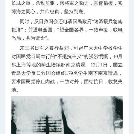
长城之重，杀敌前驱，赖将军之勠力，奋臂后援，实
薄海之同心，共仰忠贞，坚持到底。
同时，反日救国会还电请国民政府“速派援兵急施
接济”；并通电全国，“望全国各界，一致声援，联电
当局，共为请命”。
东三省日军之暴行益烈，引起广大大中学校学生
对国民党当局奉行的“不抵抗主义”的强烈愤慨，
10
月
起上海等地的学生陆续赴南京请愿。
12
月
1
日，国立
青岛大学反日救国会组织
179
名学生南下南京请愿，
要求国民党停止内战，一致对外，团结抗日，收复失
地。