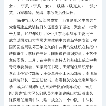
女）、李凤（李风、女）、狄楼（狄克东）、郁少
英、万家蕊等。吴綪、李欣先后任队长。
“民先”山大区队部的成立，为青岛地区中国共产
党发展建立武装抗日队伍奠定了基础，聚集起一批骨
干力量。
1937
年
9
月，经中共东北军
51
军工委批准，
成立以国立山大党员为主体的中共青岛特别支部，被
国民党当局破坏三年之久的中共青岛党组织在抗战中
获得重生，李欣任书记，陈振麓任组织委员，王艺任
宣传委员。
11
月，在中共青岛特支的基础上成立中共
青岛市委员会，陈振麓任书记，王景瑞任组织部长，
李西山任宣传部长，王焕章任职工运动部长，李明海
任武装部长，王艺任秘书。市委机关设在北宅埠落小
学，成为组建崂山抗日游击队的领导核心。当月，
以“民先”山大区队部队员为主组建崂山抗日游击队，
陈振麓任第四中队（唯一成立的一个中队）中队长，