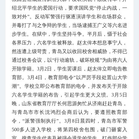
绍北平学生的爱国行动，要求国民党“停止内战，一
致对外”。反动军警强行驱逐演讲学生和在场群众，
并毒打了与之争辩的学生，当场逮捕王广义等六名进
步学生。在狱中，学生坚持斗争。半月后，慑于社会
各界压力，六名学生被释放。赵太侔本想息事宁人，
然连遭上级苛责，青岛又以收回校舍相威胁，不得已
通过校务会议，以“行动逾轨，破坏校规”为由将六人
开除学籍。
3
月
2
日，学生罢课后，赵太侔立即电告教
育部。
3
月
4
日，教育部电令“以严厉手段处置山大学
潮”。学校立即公布教育部的电令，并发布关于开除
六名学生学籍的布告，引起学生更大义愤。
3
月
5
日
晚，山东省教育厅厅长何思源匆忙从济南赶赴青岛，
与青岛市市长沈鸿烈会商后认为，要遵照教育部
令，“派警强制执行”。
3
月
8
日晨四时，青岛市军警
500
多人进入学校，将第四校舍包围，破门砸窗入
室，搜查学生代表及被强令退学的学生，打伤部分学