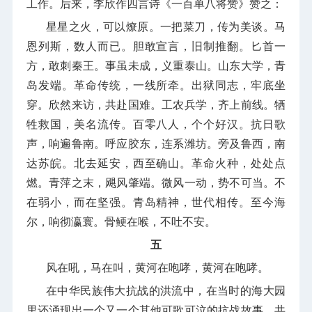
工作。后来，李欣作四言诗《一百单八将赞》赞之：
星星之火，可以燎原。一把菜刀，传为美谈。马
恩列斯，数人而已。胆敢宣言，旧制推翻。匕首一
方，敢刺秦王。事虽未成，义重泰山。山东大学，青
岛发端。革命传统，一线所牵。出狱同志，牢底坐
穿。欣然来访，共赴国难。工农兵学，齐上前线。牺
牲救国，美名流传。百零八人，个个好汉。抗日歌
声，响遍鲁南。呼应胶东，连系潍坊。旁及鲁西，南
达苏皖。北去延安，西至确山。革命火种，处处点
燃。青萍之末，飓风肇端。微风一动，势不可当。不
在弱小，而在坚强。青岛精神，世代相传。至今海
尔，响彻瀛寰。骨鲠在喉，不吐不安。
五
风在吼，马在叫，黄河在咆哮，黄河在咆哮。
在中华民族伟大抗战的洪流中，在当时的海大园
里还涌现出一个又一个其他可歌可泣的抗战故事，共