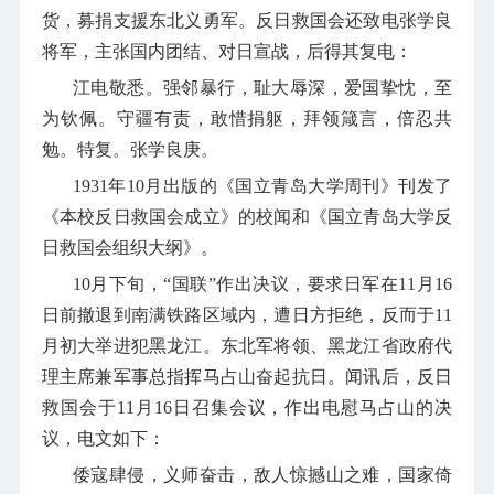
货，募捐支援东北义勇军。反日救国会还致电张学良
将军，主张国内团结、对日宣战，后得其复电：
江电敬悉。强邻暴行，耻大辱深，爱国挚忱，至
为钦佩。守疆有责，敢惜捐躯，拜领箴言，倍忍共
勉。特复。张学良庚。
1931
年
10
月出版的《国立青岛大学周刊》刊发了
《本校反日救国会成立》的校闻和《国立青岛大学反
日救国会组织大纲》。
10
月下旬，“国联”作出决议，要求日军在
11
月
16
日前撤退到南满铁路区域内，遭日方拒绝，反而于
11
月初大举进犯黑龙江。东北军将领、黑龙江省政府代
理主席兼军事总指挥马占山奋起抗日。闻讯后，反日
救国会于
11
月
16
日召集会议，作出电慰马占山的决
议，电文如下：
倭寇肆侵，义师奋击，敌人惊撼山之难，国家倚