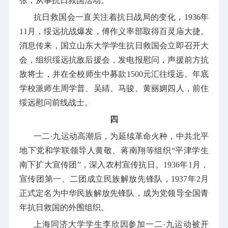
张，从事抗日救国活动。
抗日救国会一直关注着抗日战局的变化，
1936
年
11
月，绥远抗战爆发，傅作义率部取得百灵庙大捷。
消息传来，国立山东大学学生抗日救国会立即召开大
会，组织绥远抗敌后援会，发电报慰问，声援前方抗
敌将士，并在全校师生中募款
1500
元汇往绥远。年底
学校派师生周学普、吴綪、马骏、黄丽婤四人，前住
绥远慰问前线战士。
四
一二·九运动高潮后，为延续革命火种，中共北平
地下党和学联领导人黄敬、蒋南翔等组织“平津学生
南下扩大宣传团”，深入农村宣传抗日。
1936
年
1
月，
宣传团第一、二团成立民族解放先锋队，
1937
年
2
月
正式定名为中华民族解放先锋队，成为党领导全国青
年抗日救国的外围组织。
上海同济大学学生李欣因参加一二·九运动被开