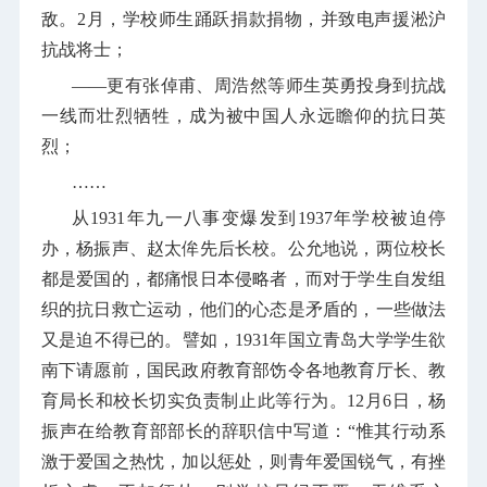
敌。
2
月，学校师生踊跃捐款捐物，并致电声援淞沪
抗战将士；
——更有张倬甫、周浩然等师生英勇投身到抗战
一线而壮烈牺牲，成为被中国人永远瞻仰的抗日英
烈；
……
从
1931
年九一八事变爆发到
1937
年学校被迫停
办，杨振声、赵太侔先后长校。公允地说，两位校长
都是爱国的，都痛恨日本侵略者，而对于学生自发组
织的抗日救亡运动，他们的心态是矛盾的，一些做法
又是迫不得已的。譬如，
1931
年国立青岛大学学生欲
南下请愿前，国民政府教育部饬令各地教育厅长、教
育局长和校长切实负责制止此等行为。
12
月
6
日，杨
振声在给教育部部长的辞职信中写道：“惟其行动系
激于爱国之热忱，加以惩处，则青年爱国锐气，有挫