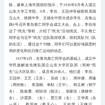
除，遂奉上海市团组织指示，于
1936
年
8
月考入国立
山东大学工学院。
9
月，李欣、王冠仲等秘密联系国
立山大、铁路中学、文德女中部分进步学生，在鱼山
路
6
号召开青岛救亡同学会成立大会。会上，李欣传
达了“民先”章程，介绍了“民先”活动情况。不久救亡
同学会与北平“民先”总队取得联系，得到其队刊《队
的生活》。通过这个刊物，同学们可以更好地获悉时
局的变化和抗日救亡运动的动态。
1937
年
4
月，在青岛救亡同学会的基础上，成立中
华民族解放先锋队国立山东大学区队部（简称“民
先”山大区队部），成员有
20
余人。他们是：李欣、
王冠仲、王艺（王良）、吴綪（女）、周仲篪、周璇
（周持衡）、章茂桐、单勣（王中）、韩玉树（韩宁
夫）、陈振麓、程恒诗（陈汉）、胡家珍（唐棣华、
女）、沙霞英、（女）、贾兰英（女）、王华美（丛
一平）、蔡国政（蔡天心）、王桂荣（王继川、