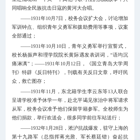
同唱响全民族抗击日寇的黄河大合唱。
——
1931
年
10
月
7
日，校务会议扩大会，讨论增加
军训钟点、组织青年义勇军和拨助费用等事项，议案
全部通过；
——
1931
年
10
月
10
日，青年义勇军举行宣誓式，
校长杨振声和理学院院长黄际遇发表训词，“语均沉
痛淋漓”；——
1931
年
10
月
12
日，《国立青岛大学周
刊》特辟《反日特刊》，刊载有关反日文章，呼吁民
众，救亡图存；
——
1931
年
11
月，东北籍学生李云东等
13
人联合
呈请学校准予休学一年，赴北平谒见张治中将军请求
从军，校务会议准予他们保留学籍参军。全校师生为
他们捐款，举行欢送会，很多同学前往车站送行；
——
1932
年
1
月
28
日，淞沪抗战爆发，驻守上海的
第十九路军（总指挥蒋光鼐、军长蔡廷锴）奋起抗