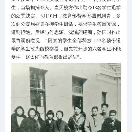
生，当场拘捕
32
人。当天校方作出勒令
13
名学生退学
的处罚决定。
3
月
10
日，教育部督学孙国封到青，多
次到公安局召集在押学生训话，要求学生答应复课，
遭到拒绝。后经与何思源、沈鸿烈磋商，孙国封作出
最终调解意见：“囚禁的学生全部释放；
13
名勒令退
学的学生改为留校察看，但先前开除的六名学生不能
复学；赵太侔向教育部提出辞呈”。