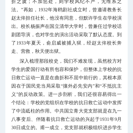
折之虞；不加惩处，则学校风纪不严，无维系之
法。”再如，
1932
年海鸥剧社成立时，曾邀请教务长
赵太侔担任社长，他没有同意，但默许学生在学校演
出。校长杨振声在国立清华大学时，曾兼任过学校话
剧团导演，也对学生的演出活动采取了默认态度。到
了
1933
年夏天，俞启威被捕入狱，经赵太侔校长奔
走、营救，秋天便出狱。
深入梳理那段校史，我们不难发现，虽然校方对
学生的爱国行动有所包容和保护，但整体上学校的抗
日救亡运动一直是在曲折和不屈中前行的，其根本原
因在于国民党当局采取“攘外必先安内”和“不抵抗主
义”的反动政策。进一步剖析，我们还很容易得出一
个结论：学校的党组织在学校的抗日救亡运动中发挥
了中流砥柱的作用。中共国立青大党支部就是在九一
八事变后、伴随着抗日救亡运动的兴起于
1931
年
9
月
30
日成立的。甫一成立，党支部就积极组织进步学生