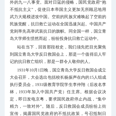
外的九一八事变。面对日寇的侵略，国民党政府“抱
不抵抗主义”，促使日本帝国主义更加无所顾忌地用
武力大规模进攻中国。空前的民族灾难唤起了空前的
民族觉醒，抗日救亡运动在全国迅速兴起。中国共产
党则率先高举武装抗日的旗帜。同全国一样，国立青
岛大学师生愤然而起，纷纷投身抗日救亡运动中。
站在当下，回首那段校史，我们须先把目光聚焦
到国立青岛大学反日救国会上，那是一个值得后人牢
记的抗日救亡组织，那是一群令人敬仰的人。
1931
年
10
月
1
日晚，国立青岛大学反日救国会成立
大会召开，大会选出包括校长杨振声在内的
15
人组成
执行委员会，
1931
级教育学院学生李仲翔（后改名李
林，
1933
年加入中国共产党）任主席。根据会议决
定，即日发电京粤，要求国民政府停止内战，“集中
精力，一致对外”。随后，反日救国会成员纷纷上街
宣传，揭露国民党政府的不抵抗政策，号召抵制日