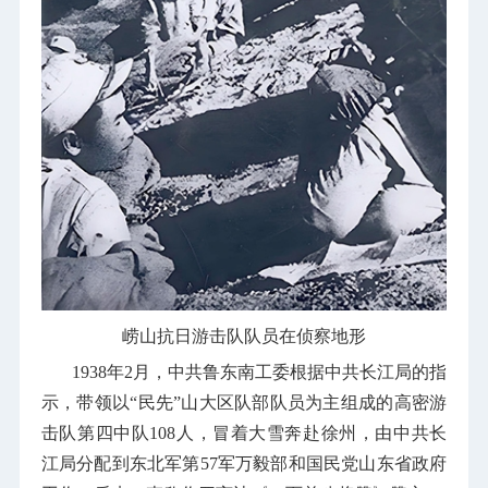
崂山抗日游击队队员在侦察地形
1938
年
2
月，中共鲁东南工委根据中共长江局的指
示，带领以“民先”山大区队部队员为主组成的高密游
击队第四中队
108
人，冒着大雪奔赴徐州，由中共长
江局分配到东北军第
57
军万毅部和国民党山东省政府