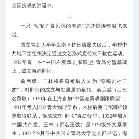
全国抗战的洪流中。
二
一只“预报了暴风雨的海鸥”掠过惊涛骇浪飞来
啦。
国立青岛大学学生南下抗日请愿失败后，学校中
共地下党组织决定通过文艺形式宣传抗日救亡运动。
1932
年春，在“中国左翼戏剧家联盟”青岛分盟基础
上，成立海鸥剧社。
俞启威、王林和崔嵬被后人誉为“海鸥剧社三
杰”，对剧社的成立与发展居功至伟。俞启威（后改
名黄敬）
1930
年在上海参加“中国左翼戏剧家联盟”，
1931
年考入国立青大物理学系，入校后便与“剧联”领
导取得联系，促成成立“剧联”青岛分盟，
1932
年加入
中国共产党。王林（原名王弢）是
1930
级外文系学
生，
1931
年
9
月任中共国立青岛大学党支部书记，海