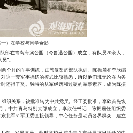
右一）在学校与同学合影
区队部在青岛海滨公园（今鲁迅公园）成立，有队员
20
余人，
队员”。
期两个月的军事训练，由韩复榘的部队执训。陈振麓和李欣编
，对这一套军事操练的模式比较熟悉，所以他们班无论在内务
业时还得了奖。独特的从军经历和过硬的军事素养，成为陈振
上组织关系，被批准转为中共党员。经工委批准，李欣首先恢
月，中共青岛特别支部成立，李欣任书记，陈振麓任组织委
共东北军
51
军工委直接领导，中心任务是动员各界群众，建立
展工作，发展党员。此时学校已成为青岛市开展抗日活动的中