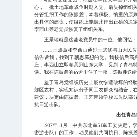
心，一批土地革命战争时期入党、后失掉组织
分管组织工作的陈振麓，本着积极、慎重的原
出具体的建议，使组织上能据此作出正确的决
李西山等老党员恢复了组织关系。
王景瑞就是这些老党员中的一位。他回忆：
……王焕章和李西山通过王武修与山大民
信告诉我，找到了朝思暮想的党。我接信后高
庄，李西山立即领我到山东大学，见到了青岛
谈。我在陈振麓的宿舍里住了一夜，陈振麓送给
鉴于青岛党组织历史上屡次惨遭破坏的经
郊区农村，实现知识分子同工农群众相结合，
建议，决定由陈振麓、王艺带领学校民先队部
抗日游击队。
出任青岛
1937
年
11
月，中共东北军
51
军工委决定，
密游击队）的工作，动员他们共同抗日。陈振