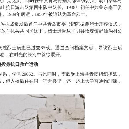
共产党党员，同时任中共青岛特别支部组织委员、崂山毕家村
崂山抗日游击队第四中队中队长。
1938
年初任中共鲁东南工委
作。
1939
年病逝，
1950
年被追认为革命烈士。
民族抗战爆发后首任中共青岛市委书记陈振麓烈士迁葬仪式，
解放军礼兵共同护送下，烈士遗骨从平阴县玫瑰镇野仙沟村公
振麓烈士病逝已过去
85
载。通过查阅档案文献，寻访烈士后
卷，在时光的长河中徐徐展开。
后投身抗日救亡运动
学系，学号
29052
。与此同时，李欣受上海共青团组织指派，
系，但入校后住在同一宿舍楼里，还一起上大学普通物理课，