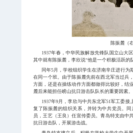
陈振麓（
1937
年春，中华民族解放先锋队国立山大
其中就有陈振麓，李欣说“他是一个积极活跃的
同年
5
月，学校组织学生在济南辛庄进行为
在同一个班。由于陈振麓先前在西北军当过兵
方面，还是在操练动作方面都做得比较好，结
麓后来能担任崂山抗日游击队队长的重要因素。
1937
年
9
月，李欣与中共东北军
51
军工委接
复了陈振麓的组织关系，并转为中共党员。同
员，王艺（王良）任宣传委员。青岛特支由中
抗日游击队，开展游击战。
青岛特支建立后，积极在学校大学生中开