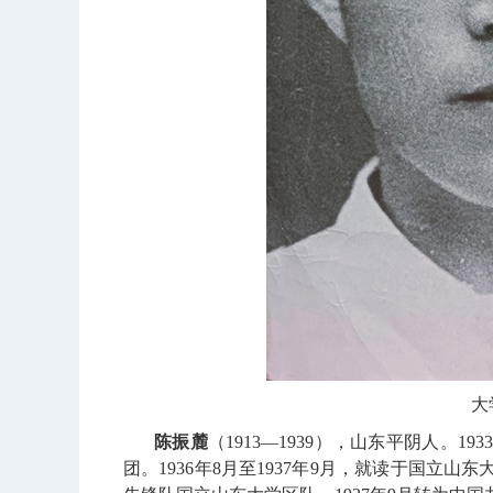
大
陈振麓
（1913
—
1939
）
，山东平阴人。
193
团。
1936
年
8
月至
1937
年
9
月，就读于国立山东