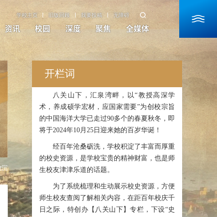
学校主页
旧版回顾
我要投稿
无障碍
资讯
校园
深度
聚焦
全媒体
开栏词
八关山下，汇泉湾畔，以“教授高深学
术，养成硕学宏材，应国家需要”为创校宗旨
的中国海洋大学已走过90多个的春夏秋冬，即
将于2024年10月25日迎来她的百岁华诞！
经百年沧桑砺洗，学校积淀了丰富而厚重
的校史资源，是学校宝贵的精神财富，也是师
钩沉
生校友津津乐道的话题。
为了系统梳理和生动展示校史资源，方便
师生校友查阅了解相关内容，在距百年校庆千
日之际，特创办【八关山下】专栏，下设“史