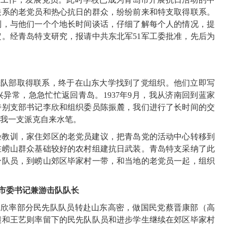
关系的老党员和热心抗日的群众，纷纷前来和特支取得联系。
则，与他们一个个地长时间谈话，仔细了解每个人的情况，提
定。经青岛特支研究，报请中共东北军
51
军工委批准，先后为
先队部取得联系，终于在山东大学找到了党组织。他们立即写
兴异常，急急忙忙返回青岛。
1937
年
9
月，我从济南回到蓝家
特别支部书记李欣和组织委员陈振麓，我们进行了长时间的交
我一支派克自来水笔。
验教训，家住郊区的老党员建议，把青岛党的活动中心转移到
在崂山群众基础较好的农村组建抗日武装。青岛特支采纳了此
分队员，到崂山郊区毕家村一带，和当地的老党员一起，组织
市委书记兼游击队队长
李欣率部分民先队队员转赴山东高密，做国民党蔡晋康部（高
麓和王艺则率留下的民先队队员和进步学生继续在郊区毕家村