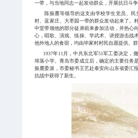
一带，与当地同志一起发动群众，开展抗日斗争
陈振麓等领导的这支由学校学生党员、民
村、蓝家庄、大枣园一带的群众发动起来了。
中堂带领他的部分徒弟前来参加活动，并热心
心，唱歌、演戏、练操、学武术、讲授游击战
他外地人的食宿，均由毕家村村民自愿提供。群
1937
年
11
月，中共东北军
51
军工委决定，
埠落小学。青岛市委成立后，确定的主要任务
振麓委派，市委秘书王艺赴泰安向山东省委汇
抗战中获得了新生。