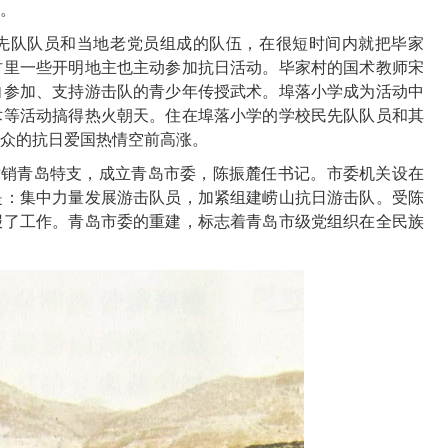
。
先队队员和当地老党员组成的队伍，在很短时间内就把毕家
村里一些开明地主也主动参加抗日活动。毕家村的国术教师宋
向参加、支持游击队的青少年传授武术。埠落小学成为活动中
术等活动搞得热火朝天。住在埠落小学的学校民先队队员和其
众的抗日爱国热情空前高涨。
撤销青岛特支，成立青岛市委，陈振麓任书记。市委机关设在
是：集中力量发展游击队员，加紧组建崂山抗日游击队。受陈
报了工作。青岛市委的重建，标志着青岛市级党组织在全民族