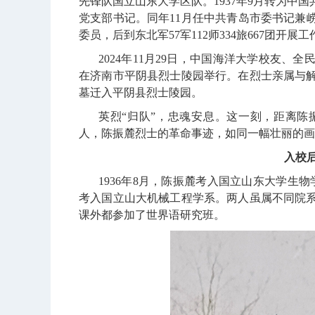
先锋队国立山东大学区队。
1937
年
9
月转为中国
党支部书记。同年
11
月任中共青岛市委书记兼
委员，后到东北军
57
军
112
师
334
旅
667
团开展工
2024
年
11
月
29
日，中国海洋大学校友、全
在济南市平阴县烈士陵园举行。在烈士亲属与
墓迁入平阴县烈士陵园。
英烈“归队”，忠魂安息。这一刻，距离陈
人，陈振麓烈士的革命事迹，如同一幅壮丽的画
入校
1936
年
8
月，陈振麓考入国立山东大学生物
考入国立山大机械工程学系。两人虽属不同院
课外都参加了世界语研究班。