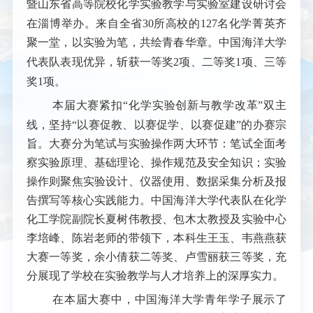
暨山东省高等院校化学实验教学与实验室建设研讨会
在淄博举办。来自全省30所高校的12
7
名化学菁英齐
聚一堂，以实验为笔，共绘青春华章。中国海洋大学
代表队表现
优异
，斩获一等奖
2项、二等奖1项、三等
奖1项。
本届大赛紧扣
“化学实验创新与教学改革”双主
线
，
坚持
“以赛促教、以赛促学、以赛促建”的
办赛
宗
旨。
大赛
分为笔试与实验操作两大环节：笔试全面考
察实验原理、基础理论、操作规范及安全知识；实验
操作则聚焦实验设计、仪器使用、数据采集分析及报
告撰写等核心实践能力。中国海洋大学
代表队
在
化学
化工学院
副院长夏树伟
教授
、包木太
教授
及
实验中心
李培峰、陈岩
老师
的带领下，本科生王玉、韦燕燕
获
大赛一等奖
，
余小倩
获二等奖
、卢雪丽
获三等奖，
充
分展现了学校在实验教学与人才培养上的深厚实力。
在本届大赛中
，中国海洋大学
青年学子
展示
了