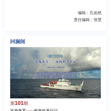
编辑：孔佑然
责任编辑：张慧
回澜阁
101
1
第
期
第
沧海奇零——南海科考日记
弘扬