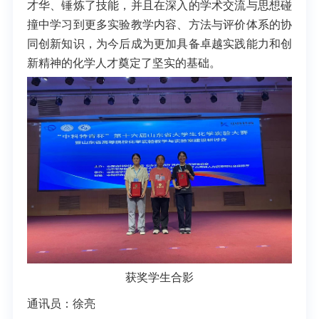
才华、锤炼
了
技能，
并且在
深入的学术交流与思想碰
撞
中学习到更多
实验教学内容、方法与评价
体系的协
同创新
知识
，为
今后成为更加具备
卓越实践能力和创
新精神的化学人才奠定了坚实的基础。
获奖学生合影
通讯员：徐亮