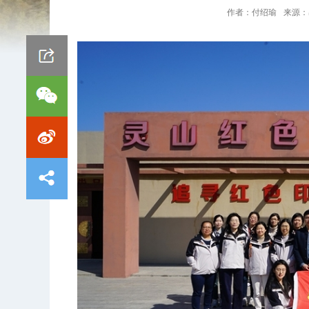
作者：
付绍瑜
来源：