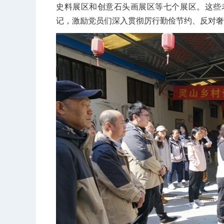
史料展区和创意石头画展区等七个展区。这些
记，激励党员们深入贯彻厉行勤俭节约、反对奢