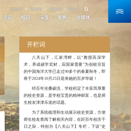
学校主页
旧版回顾
我要投稿
无障碍
资讯
校园
深度
聚焦
全媒体
开栏词
八关山下，汇泉湾畔，以“教授高深学
术，养成硕学宏材，应国家需要”为创校宗旨
的中国海洋大学已走过90多个的春夏秋冬，即
将于2024年10月25日迎来她的百岁华诞！
经百年沧桑砺洗，学校积淀了丰富而厚重
的校史资源，是学校宝贵的精神财富，也是师
印记
生校友津津乐道的话题。
为了系统梳理和生动展示校史资源，方便
师生校友查阅了解相关内容，在距百年校庆千
日之际，特创办【八关山下】专栏，下设“史