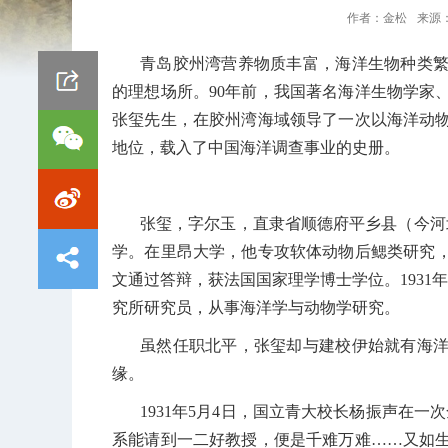
作者：
金松
来源
青岛胶州湾营养物质丰富，海洋生物种类
的理想场所。
90
年前，我国著名海洋生物学家
张玺先生，在胶州湾海域领导了一次以海洋动
地位，载入了中国海洋调查事业的史册。
张玺，字尔玉，直隶省顺德府平乡县（今河
学。在里昂大学，他专攻软体动物后鳃类研究
文通过答辩，获法国国家理学博士学位。
1931
年
究所研究员，从事海洋学与动物学研究。
虽然任职北平，张玺却与建校伊始就有海
缘。
1931
年
5
月
4
日，国立青大校长杨振声在一次
系能请到一二好教授，便是千难万难……又如