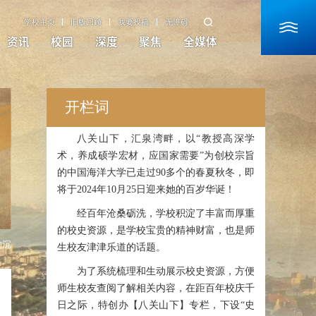
学校主页
旧版回顾
我要投稿
无障碍
资讯
校园
深度
聚焦
全媒体
开栏词
八关山下，汇泉湾畔，以“教授高深学
术，养成硕学宏材，应国家需要”为创校宗旨
的中国海洋大学已走过90多个的春夏秋冬，即
将于2024年10月25日迎来她的百岁华诞！
经百年沧桑砺洗，学校积淀了丰富而厚重
的校史资源，是学校宝贵的精神财富，也是师
钩沉
生校友津津乐道的话题。
为了系统梳理和生动展示校史资源，方便
师生校友查阅了解相关内容，在距百年校庆千
日之际，特创办【八关山下】专栏，下设“史