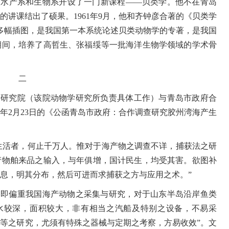
校水产系和生物系开设了一门新课程——贝类学。他不在青岛
的讲课结出了硕果。
1961
年
9
月，他和齐钟彦合著的《贝类学
多幅插图，是我国第一本系统论述贝类动物学的专著，是我国
期间，培养了高哲生、张福绥等一批海洋生物学领域的学术骨
二
平研究院（该院动物学研究所负责具体工作）与青岛市政府合
年
2
月
23
日的《公函青岛市政府：合作调查研究胶州湾海产生
生活者，何止千万人。惟对于海产物之调查不详，捕获法之研
产物舶来品之输入，与年俱增，国计民生，均受其害。欲图补
息，明其分布，然后可进而求捕获之方与应用之术。”
，即偏重我国海产动物之采集与研究，对于山东半岛沿岸鱼类
水较深，面积较大，非有相当之汽船及特别之设备，不易采
等之研究，尤须有特殊之器械与定期之考察，方易收效”。文