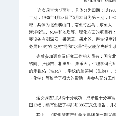
胶州湾海产动物
这次调查为期两年，具体分为四期：以
193
二期，
1936
年
4
月
23
日至
5
月
25
日为第三期，
193
域，具体为北至崂山口，南至竹岔岛，东至大、
海洋物理、化学和地质等。理化方面的项目有
要设备有测深器、采泥器、采水器、翻转温度
务局
100
吨的“赵村”号和“水星”号火轮船先后
先后参加调查及研究工作的人员有：国立
绣同、张修吉、相里矩、康乐天，生理学研究
的朱祖佑（理化），学校的童第周（生物）、
（化学）等给予了很大的帮助，并参与部分工作
这次调查组织得十分成功，成果也十分丰富
图
13
幅，编写出版了
4
期
3
册
385
页采集报告，并
其中，《胶州湾海产动物采集团第一期采