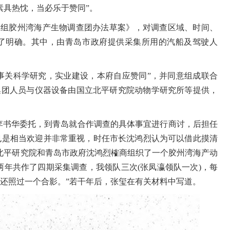
素具热忱，当必乐于赞同”。
合组胶州湾海产生物调查团办法草案》，对调查区域、时间、
了明确。其中，由青岛市政府提供采集所用的汽船及驾驶人
事关科学研究，实业建设，本府自应赞同”，并同意组成联合
集团人员与仪器设备由国立北平研究院动物学研究所等提供，
李书华委托，到青岛就合作调查的具体事宜进行商讨，后担任
也是相当欢迎并非常重视，时任市长沈鸿烈认为可以借此摸清
北平研究院和青岛市政府沈鸿烈榷商组织了一个胶州湾海产动
两年共作了四期采集调查
，
我领队三次
(
张凤瀛领队一次
)
，每
还照过一个合影。”若干年后，张玺在有关材料中写道。