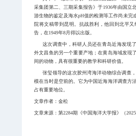
采集团第二、三期采集报告》于
1936
年由国立
游生物的鉴定及海水
pH
值的检测等工作尚未完
院将文稿带到昆明。抗战胜利，他回到北平又
告，在
1949
年
8
月得以出版。
这次调查中，科研人员还在青岛近海发现了
外文昌鱼的另一个重要产地；在黄岛海域发现
间的动物，具有很重要的教学和科研价值。
张玺领导的这次胶州湾海洋动物综合调查
模在当时是空前的。它为中国近海海洋调查方
占有重要地位。
文章作者：金松
文章来源：第2284期《中国海洋大学报》（2025