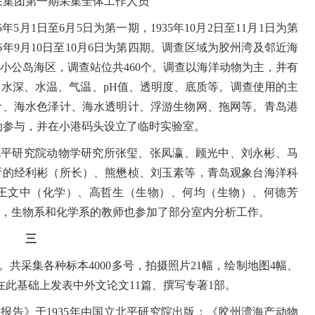
采集团第一期采集全体工作人员
5
年
5
月
1
日至
6
月
5
日为第一期，
1935
年
10
月
2
日至
11
月
1
日为第
6
年
9
月
10
日至
10
月
6
日为第四期。调查区域为胶州湾及邻近海
小公岛海区，调查站位共
460
个。调查以海洋动物为主，并有
：水深、水温、气温、
pH
值、透明度、底质等。调查使用的主
计、海水色泽计、海水透明计、浮游生物网、拖网等。青岛港
出动参与，并在小港码头设立了临时实验室。
北平研究院动物学研究所张玺、张凤瀛、顾光中、刘永彬、马
所的经利彬（所长）、熊懋桢、刘玉素等，青岛观象台海洋科
王文中（化学）、高哲生（生物）、何均（生物）、何德芳
，生物系和化学系的教师也参加了部分室内分析工作。
三
。共采集各种标本
4000
多号，拍摄照片
21
幅，绘制地图
4
幅、
在此基础上发表中外文论文
11
篇、撰写专著
1
部。
集报告》于
1935
年由国立北平研究院出版；《胶州湾海产动物