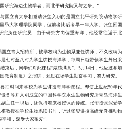
国研究海边生物学者，而北平研究院又与之争。”
。与国立青大争相邀请张玺入职的是国立北平研究院动物学研
里昂大学理学院同学，但前者比后者早一年入学。张玺回国
研究所任研究员，由于研究方向偏重海洋，他经常往返于北
榻国立青大招待所，被学校聘为生物系兼任讲师，不久改聘为
早晨七时至八时为学生讲授海洋学，每周日就带领学生外出采
结束后，同学们对此课程“咸感满意”。
5
月
14
日，他应邀参加
国教育制度》之演讲，勉励在场学生勤奋学习，努力研究。
总要抽时间来学校为学生讲授海洋学课程。即使上世纪
50
年代
带设备等并入刚成立的中国科学院水生生物研究所青岛海洋生
任副主任一职后，还保持着来校授课的传统。张玺授课深受学
永祺教授在学校生物系读书时，听过张玺讲授高级无脊椎动物
很平和，深受大家敬爱”。