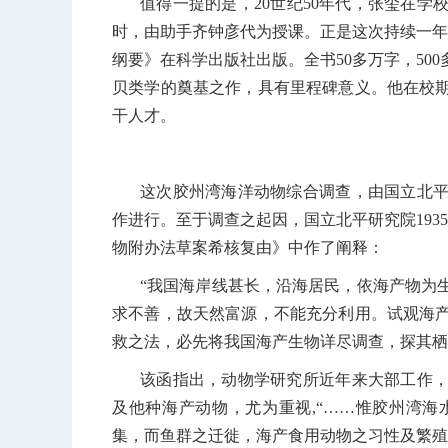
值得一提的是，
20
世纪
50
年代，张玺在学
时，由助手齐钟彦代为授课。正是这次持续一年
纲要》在科学出版社出版。全书
50
多万字，
500
贝类学的奠基之作，具有里程碑意义。他在校
干人才。
这次胶州湾海洋动物综合调查，由国立北
作进行。至于调查之起因，国立北平研究院
1935
物附办法草案希核复由》中作了阐释：
“我国海岸线甚长，沿海居民，依海产物为
求不善，故天然富源，不能充分利用。试观海
救之法，必先将我国海产生物详尽调查，探其栖
该函指出，动物学研究所近年来大部工作
及他种海产动物，尤为重视
,
“……惟胶州湾海
集，而鱼群之迁徙，海产食用动物之习性及繁殖