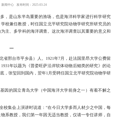
：
新闻中心
发布时间：2025-03-24
繁多，是山东半岛重要的渔场，也是海洋科学家进行科学研究
、学校兼任教授，时任国立北平研究院动物学研究所研究员的
物为主、多学科的海洋调查。这次海洋调查以其重要的意义和
一
北省邢台市平乡县）人。
1921
年
7
月，赴法国里昂大学公费留
，
1931
年以题为《普娄旺萨沿岸软体动物后鳃类的研究》的论
底，张玺回到国内，翌年
1
月受聘任国立北平研究院动物学研
洋基因的国立青岛大学（中国海洋大学前身之一）有着不解之
全校集会上演讲时说道：“在今日大学多而人材少之中国，每
生物系教授，我们第一年因无适当教授，仅请一专任讲师，自