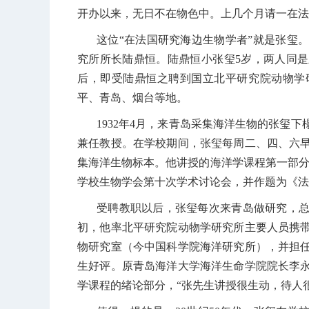
开办以来，无日不在物色中。上几个月请一在法
这位“在法国研究海边生物学者”就是张玺
究所所长陆鼎恒。陆鼎恒小张玺
5
岁，两人同是
后，即受陆鼎恒之聘到国立北平研究院动物学
平、青岛、烟台等地。
1932
年
4
月，来青岛采集海洋生物的张玺下
兼任教授。在学校期间，张玺每周二、四、六
集海洋生物标本。他讲授的海洋学课程第一部分
学校生物学会第十次学术讨论会，并作题为《法
受聘教职以后，张玺每次来青岛做研究，
初，他率北平研究院动物学研究所主要人员携
物研究室（今中国科学院海洋研究所），并担
生好评。原青岛海洋大学海洋生命学院院长李
学课程的绪论部分，“张先生讲授很生动，待人