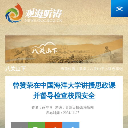
八关山下
当前位置：
首页
八关山下
红色印记
曾赞荣在中国海洋大学讲授思政课
并督导检查校园安全
作者：
薛华飞
来源：
​青岛日报/观海新闻
发布时间：2024-11-27