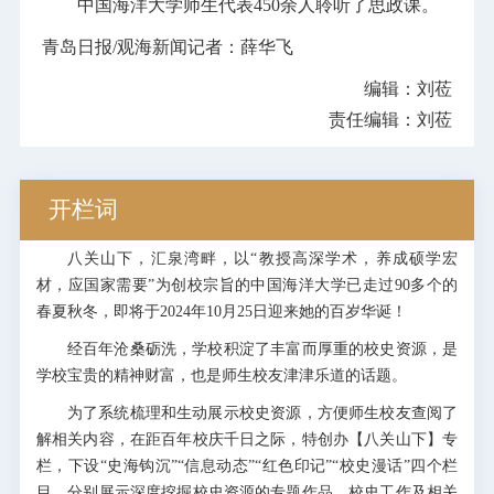
中国海洋大学师生代表450余人聆听了思政课。
青岛日报/观海新闻记者：薛华飞
编辑：刘莅
责任编辑：刘莅
开栏词
八关山下，汇泉湾畔，以“教授高深学术，养成硕学宏
材，应国家需要”为创校宗旨的中国海洋大学已走过90多个的
春夏秋冬，即将于2024年10月25日迎来她的百岁华诞！
经百年沧桑砺洗，学校积淀了丰富而厚重的校史资源，是
学校宝贵的精神财富，也是师生校友津津乐道的话题。
为了系统梳理和生动展示校史资源，方便师生校友查阅了
解相关内容，在距百年校庆千日之际，特创办【八关山下】专
栏，下设“史海钩沉”“信息动态”“红色印记”“校史漫话”四个栏
目，分别展示深度挖掘校史资源的专题作品、校史工作及相关