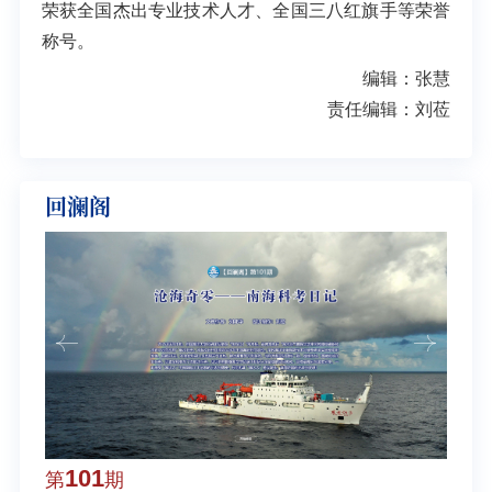
荣获全国杰出专业技术人才、全国三八红旗手等荣誉
称号。
编辑：张慧
责任编辑：刘莅
回澜阁
101
1
第
期
第