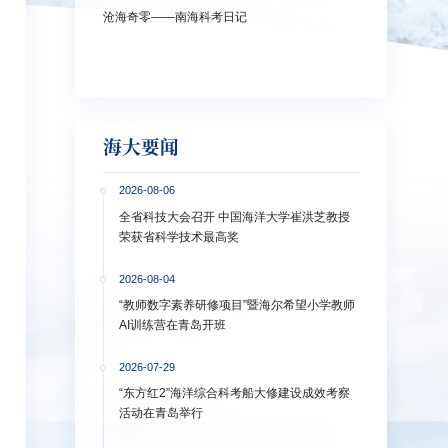
沧海奇零——南海科考日记
弘扬教育家精神
洋大学多措并
海大要闻
2026-08-06
全省科技大会召开 中国海洋大学崔洪芝教授
荣获省科学技术最高奖
2026-08-04
“教师数字素养研修项目”暨海尔希望小学教师
AI训练营在青岛开班
2026-07-29
“东方红2”海洋综合科考船大修建设成效考察
活动在青岛举行