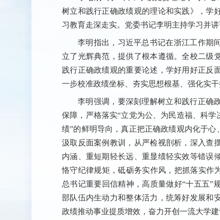
树立和践行正确政绩观的理论和实践》，学
习教育走深走实。党委书记李明主持学习并讲
李明指出，习近平总书记在浙江工作期
立了光辉典范，提供了根本遵循。全校二级
践行正确政绩观的重要论述，学好用好正反
一步校准政绩坐标、夯实思想根基、强化实干
李明强调，要深刻理解树立和践行正确
保障，严格落实“立党为公、为民造福、科学
绩”的鲜明导向，真正把正确政绩观内化于心
汲取反面案例教训，从严检视剖析，深入查
内涵、重短期轻长远、重显绩轻实效等错误
恪守纪律规矩，砥砺务实作风，把抓落实作为
总书记重要回信精神，高质量做好“十五五”
部队伍内生动力和整体活力，统筹好发展和
政绩推动事业提质增效，奋力开创一流大学建