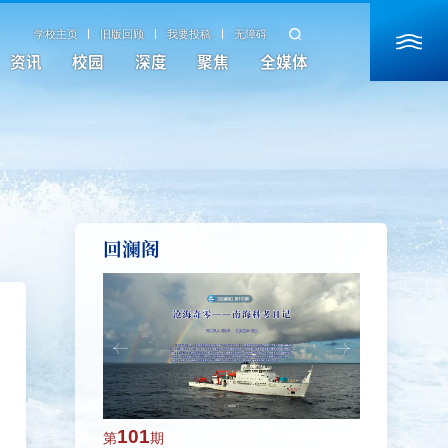
学校主页
旧版回顾
我要投稿
无障碍
资讯
校园
深度
聚焦
全媒体
回澜阁
101
100
第
期
第
期