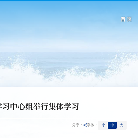
首 页
学习中心组举行集体学习
小
中
大
分享：
字体：