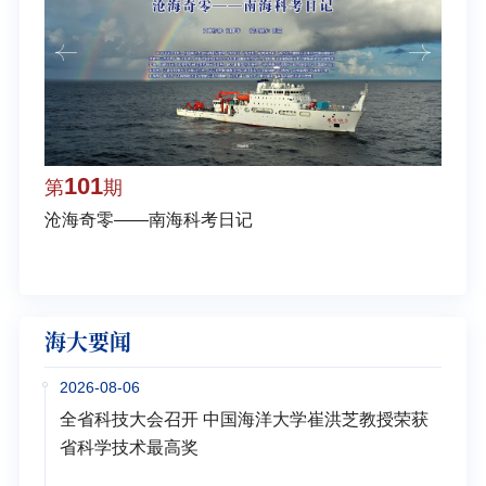
101
1
第
期
第
沧海奇零——南海科考日记
弘扬
学多
海大要闻
2026-08-06
全省科技大会召开 中国海洋大学崔洪芝教授荣获
省科学技术最高奖