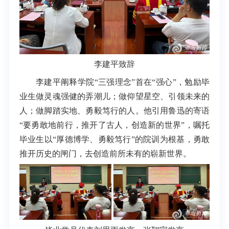
李建平致辞
李建平阐释学院“三强理念”首在“强心”，勉励毕
业生做灵魂强健的弄潮儿；做仰望星空、引领未来的
人；做脚踏实地、勇毅笃行的人。他引用鲁迅的寄语
“要勇敢地前行，推开了古人，创造新的世界”，嘱托
毕业生以“厚德博学、勇毅笃行”的院训为根基，勇敢
推开历史的闸门，去创造前所未有的崭新世界。