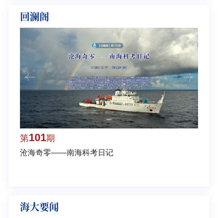
回澜阁
101
1
第
期
第
沧海奇零——南海科考日记
弘扬
学多
海大要闻