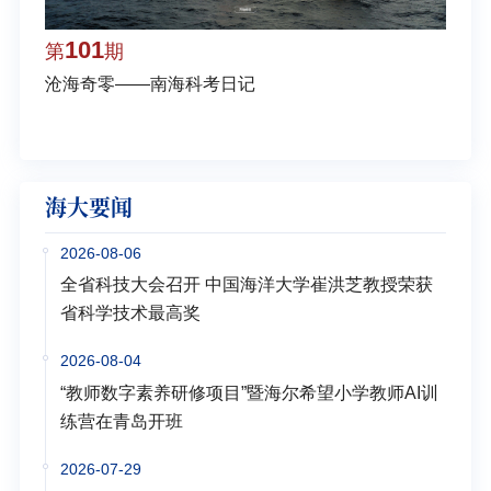
101
1
第
期
第
沧海奇零——南海科考日记
弘扬
学多
海大要闻
2026-08-06
全省科技大会召开 中国海洋大学崔洪芝教授荣获
省科学技术最高奖
2026-08-04
“教师数字素养研修项目”暨海尔希望小学教师AI训
练营在青岛开班
2026-07-29