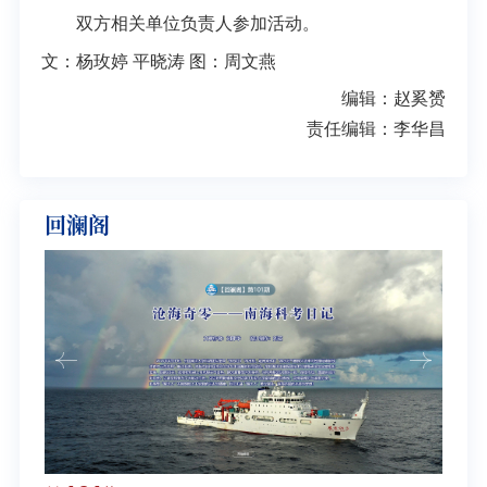
双方相关单位负责人参加活动。
文：杨玫婷 平晓涛 图：周文燕
编辑：赵奚赟
责任编辑：李华昌
回澜阁