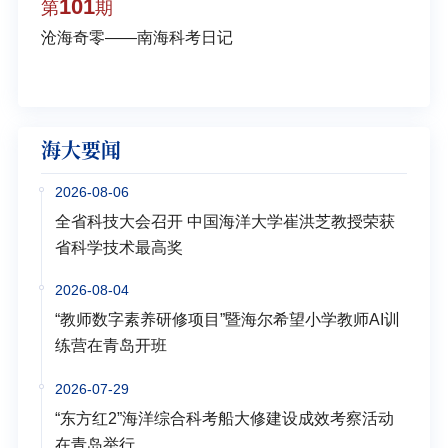
101
1
第
期
第
沧海奇零——南海科考日记
弘扬
学多
海大要闻
2026-08-06
全省科技大会召开 中国海洋大学崔洪芝教授荣获
省科学技术最高奖
2026-08-04
“教师数字素养研修项目”暨海尔希望小学教师AI训
练营在青岛开班
2026-07-29
“东方红2”海洋综合科考船大修建设成效考察活动
在青岛举行