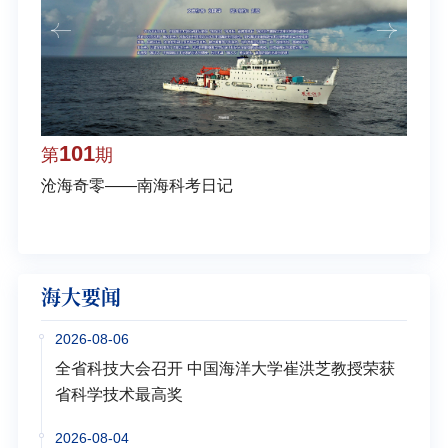
101
1
第
期
第
沧海奇零——南海科考日记
弘扬
学多
海大要闻
2026-08-06
全省科技大会召开 中国海洋大学崔洪芝教授荣获
省科学技术最高奖
2026-08-04