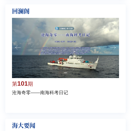
回澜阁
101
1
第
期
第
沧海奇零——南海科考日记
弘扬
学多
海大要闻