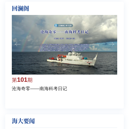
回澜阁
101
1
第
期
第
沧海奇零——南海科考日记
弘扬
学多
海大要闻