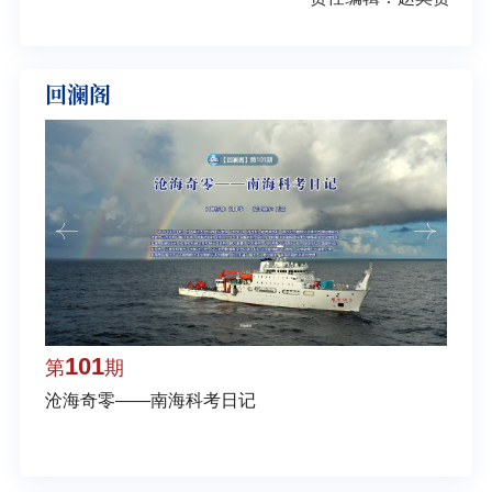
回澜阁
101
1
第
期
第
沧海奇零——南海科考日记
弘扬
学多