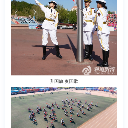
升国旗 奏国歌