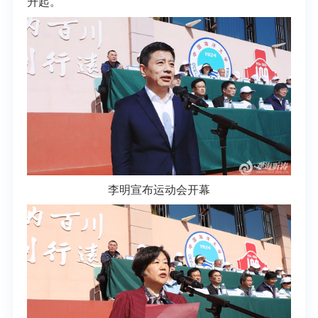
升起。
李明宣布运动会开幕