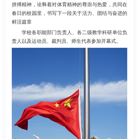
拼搏精神，诠释着对体育精神的尊崇与热爱，共同在
春日的校园里，书写下一段关于活力、团结与奋进的
鲜活篇章
学校各职能部门负责人、各二级教学科研单位负
责人以及运动员、裁判员、师生代表参加开幕式。