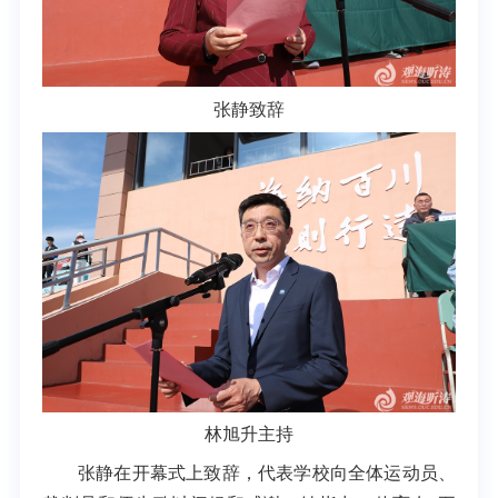
张静致辞
林旭升主持
张静在开幕式上致辞，代表学校向全体运动员、