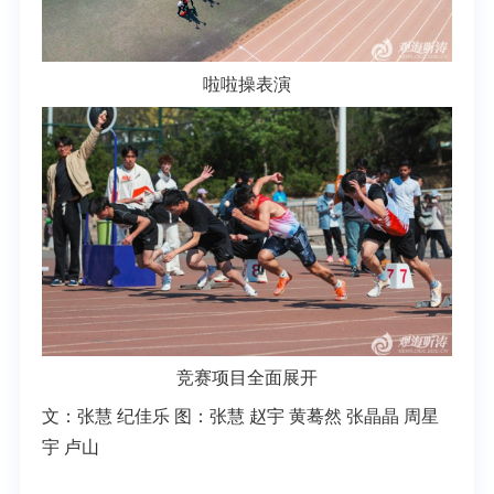
啦啦操表演
竞赛项目全面展开
文：张慧 纪佳乐 图：张慧 赵宇 黄蓦然 张晶晶 周星
宇 卢山