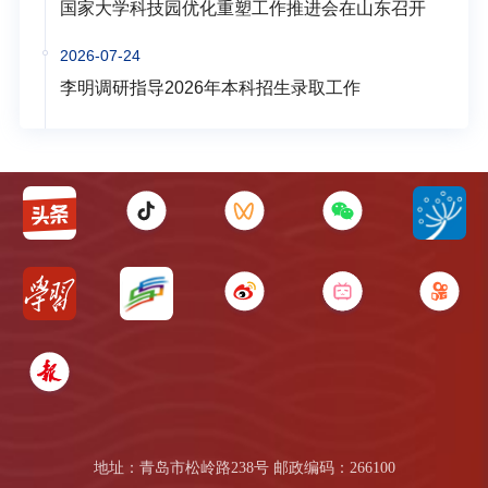
国家大学科技园优化重塑工作推进会在山东召开
2026-07-24
李明调研指导2026年本科招生录取工作
地址：青岛市松岭路238号 邮政编码：266100