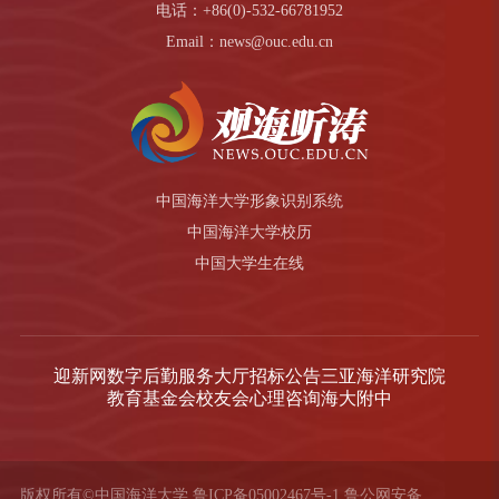
电话：+86(0)-532-66781952
Email：news@ouc.edu.cn
中国海洋大学形象识别系统
中国海洋大学校历
中国大学生在线
迎新网
数字后勤服务大厅
招标公告
三亚海洋研究院
教育基金会
校友会
心理咨询
海大附中
版权所有©中国海洋大学
鲁ICP备05002467号-1
鲁公网安备