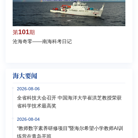
101
1
第
期
第
沧海奇零——南海科考日记
弘扬
学多
海大要闻
2026-08-06
全省科技大会召开 中国海洋大学崔洪芝教授荣获
省科学技术最高奖
2026-08-04
“教师数字素养研修项目”暨海尔希望小学教师AI训
练营在青岛开班