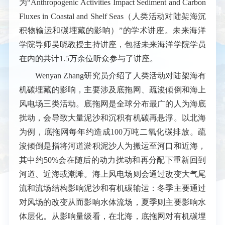
为“Anthropogenic Activities Impact Sediment and Carbon
Fluxes in Coastal and Shelf Seas（人类活动对陆架海沉
积物输运和碳埋藏的影响）”的学术讲座。未来海洋
学院导师吴晓教授主持讲座，包括未来海洋学院学员
在内的共计1.5万余位听众参与了讲座。
Wenyan Zhang研究员介绍了人类活动对陆架海有
机碳埋藏的影响，主要涉及底拖网、疏浚倾倒和海上
风电场三类活动。底拖网是全球分布最广的人为海底
扰动，会导致大量泥沙和沉积有机碳再悬浮。以北海
为例，底拖网每年约造成100万吨二氧化碳排放。疏
浚倾倒是指将河道淤积泥沙人为搬运至河口和近海，
其中约50%会在随后的动力扰动和再分配下重新回到
河道、近海或潮滩。海上风电场则会通过改变大气尾
流和流场结构影响泥沙和有机碳输运：冬季主要通过
对风场的改变从而影响水体流场，夏季则主要影响水
体层化。从影响量级看，在北海，底拖网对有机碳埋