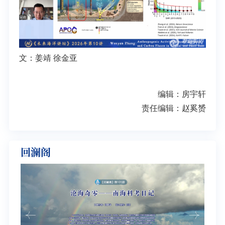
文：姜靖 徐金亚
编辑：房宇轩
责任编辑：赵奚赟
回澜阁