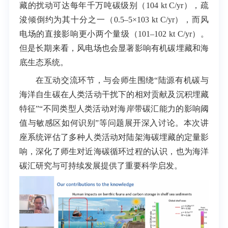
藏的扰动可达每年千万吨碳级别（104 kt C/yr），疏
浚倾倒约为其十分之一（0.5–5×103 kt C/yr），而风
电场的直接影响更小两个量级（101–102 kt C/yr）。
但是长期来看，风电场也会显著影响有机碳埋藏和海
底生态系统。
在互动交流环节，与会师生围绕“陆源有机碳与
海洋自生碳在人类活动干扰下的相对贡献及沉积埋藏
特征”“不同类型人类活动对海岸带碳汇能力的影响阈
值与敏感区如何识别”等问题展开深入讨论。本次讲
座系统评估了多种人类活动对陆架海碳埋藏的定量影
响，深化了师生对近海碳循环过程的认识，也为海洋
碳汇研究与可持续发展提供了重要科学启发。