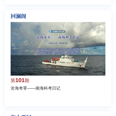
回澜阁
101
1
第
期
第
沧海奇零——南海科考日记
弘扬
学多