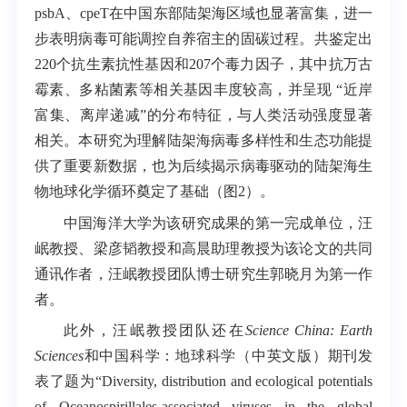
psbA、cpeT在中国东部陆架海区域也显著富集，进一
步表明病毒可能调控自养宿主的固碳过程。共鉴定出
220个抗生素抗性基因和207个毒力因子，其中抗万古
霉素、多粘菌素等相关基因丰度较高，并呈现 “近岸
富集、离岸递减”的分布特征，与人类活动强度显著
相关。本研究为理解陆架海病毒多样性和生态功能提
供了重要新数据，也为后续揭示病毒驱动的陆架海生
物地球化学循环奠定了基础（图2）。
中国海洋大学为该研究成果的第一完成单位，汪
岷教授、梁彦韬教授和高晨助理教授为该论文的共同
通讯作者，汪岷教授团队博士研究生郭晓月为第一作
者。
此外，汪岷教授团队还在
Science China: Earth
Sciences
和中国科学：地球科学（中英文版）期刊发
表了题为“
Diversity, distribution and ecological potentials
of Oceanospirillales-associated viruses in the global