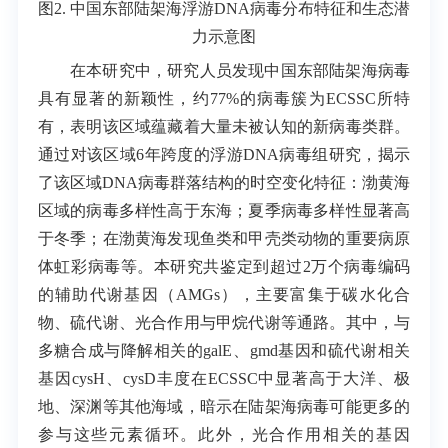
图2. 中国东部陆架海浮游DNA病毒分布特征和生态潜
力示意图
在本研究中，研究人员发现中国东部陆架海病毒
具有显著的新颖性，约77%的病毒簇为ECSSC所特
有，表明该区域蕴藏着大量未被认知的新病毒类群。
通过对该区域6年跨度的浮游DNA病毒组研究，揭示
了该区域DNA病毒群落结构的时空变化特征：渤黄海
区域的病毒多样性高于东海；夏季病毒多样性显著高
于冬季；在渤黄海发现鱼类和甲壳类动物的重要病原
体虹彩病毒等。本研究共鉴定到超过2万个病毒编码
的辅助代谢基因（AMGs），主要富集于碳水化合
物、硫代谢、光合作用与甲烷代谢等通路。其中，与
多糖合成与降解相关的galE、gmd基因和硫代谢相关
基因cysH、cysD丰度在ECSSC中显著高于大洋、极
地、深渊等其他海域，暗示在陆架海病毒可能更多的
参与这些元素循环。此外，光合作用相关的基因