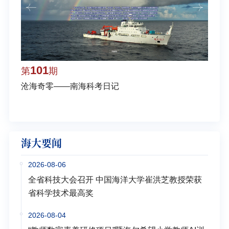
101
1
第
期
第
沧海奇零——南海科考日记
弘扬
学多
海大要闻
2026-08-06
全省科技大会召开 中国海洋大学崔洪芝教授荣获
省科学技术最高奖
2026-08-04