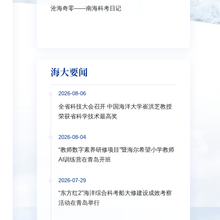
沧海奇零——南海科考日记
弘扬教育家精神
洋大学多措并
海大要闻
2026-08-06
全省科技大会召开 中国海洋大学崔洪芝教授
荣获省科学技术最高奖
2026-08-04
“教师数字素养研修项目”暨海尔希望小学教师
AI训练营在青岛开班
2026-07-29
“东方红2”海洋综合科考船大修建设成效考察
活动在青岛举行