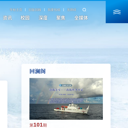
学校主页
旧版回顾
我要投稿
无障碍
资讯
校园
深度
聚焦
全媒体
回澜阁
101
100
第
期
第
期