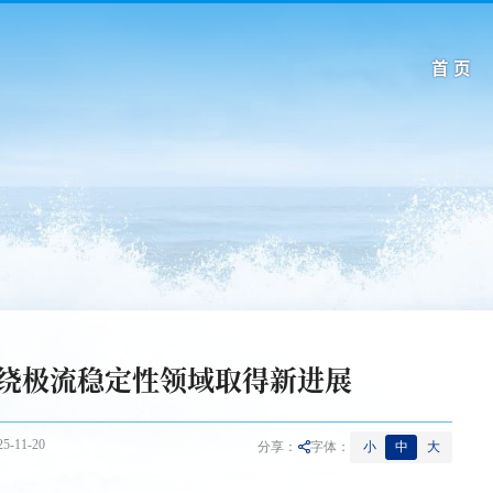
首 页
绕极流稳定性领域取得新进展
-11-20
小
中
大
分享：
字体：