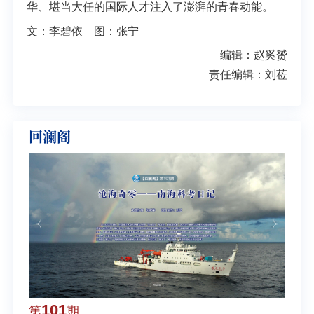
华、堪当大任的国际人才注入了澎湃的青春动能。
文：李碧依 图：张宁
编辑：赵奚赟
责任编辑：刘莅
回澜阁
101
1
第
期
第